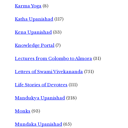
Karma Yoga
(8)
Katha Upanishad
(117)
Kena Upanishad
(33)
Knowledge Portal
(7)
Lectures from Colombo to Almora
(31)
Letters of Swami Vivekananda
(751)
Life Stories of Devotees
(111)
Mandukya Upanishad
(218)
Monks
(93)
Mundaka Upanishad
(65)