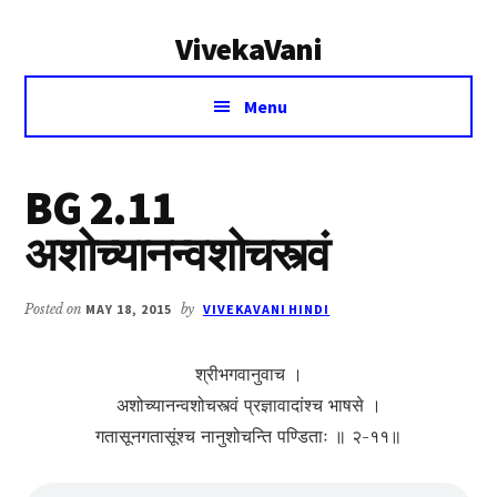
Additional
Skip
Skip
VivekaVani
to
to
menu
main
primary
Voice
content
sidebar
Menu
of
Vivekananda
BG 2.11
अशोच्यानन्वशोचस्त्वं
Posted on
MAY 18, 2015
by
VIVEKAVANI HINDI
श्रीभगवानुवाच ।
अशोच्यानन्वशोचस्त्वं प्रज्ञावादांश्च भाषसे ।
गतासूनगतासूंश्च नानुशोचन्ति पण्डिताः ॥ २-११॥