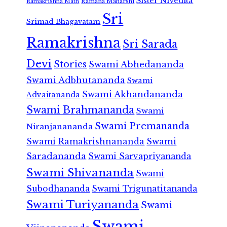
Sister Nivedita
Ramana Maharshi
Ramakrishna Math
Sri
Srimad Bhagavatam
Ramakrishna
Sri Sarada
Devi
Stories
Swami Abhedananda
Swami Adbhutananda
Swami
Swami Akhandananda
Advaitananda
Swami Brahmananda
Swami
Swami Premananda
Niranjanananda
Swami Ramakrishnananda
Swami
Saradananda
Swami Sarvapriyananda
Swami Shivananda
Swami
Subodhananda
Swami Trigunatitananda
Swami Turiyananda
Swami
Swami