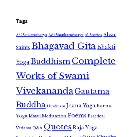
Tags
Alvar
Adi Shankaracharya
Adi Sankaracharya
AI Stories
Bhagavad Gita
Bhakti
Saints
Complete
Buddhism
Yoga
Works of Swami
Vivekananda
Gautama
Buddha
Jnana Yoga
Karma
Hinduism
Poems
Yoga
Meditation
Mataji
Practical
Quotes
Raja Yoga
Vedanta
Q&A