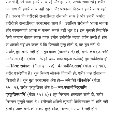
सकती है, जो सदा हमारे साथ रहे और हम सदा उसके साथ रहें। शरीर
एक क्षण भी हमारे साथ नहीं रहता और परमात्मा निरन्तर हमारे साथ रहते
हैं। कारण कि शरीरकी सजातीयता संसारके साथ है और हमारी अर्थात्
शरीरीकी सजातीयता परमात्माके साथ है। इसलिये शरीरको अपना मानना
और परमात्माको अपना न मानना सबसे बड़ी भूल है। इस भूलको मिटानेके
लिये भगवान् गीतामें सबसे पहले शरीर-शरीरीके भेदका वर्णन करते हैं और
साधकको उद्बोधन करते हैं कि जिसकी मृत्यु होती है, वह तुम नहीं हो
अर्थात् तुम शरीर नहीं हो। तुम ज्ञाता (जाननेवाले) हो, शरीर ज्ञेय (जाननेमें
आनेवाला) है। (गीता—तेरहवें अध्यायका पहला श्लोक) तुम सर्वदेशीय हो
—‘
नित्य: सर्वगत:
’ (गीता २। २४), ‘
येन सर्वमिदं ततम्
’ (गीता २। १७),
शरीर एकदेशीय है। तुम चिन्मय लोकके निवासी हो, शरीर जड़ संसारका
निवासी है। तुम मुझ परमात्माके अंश हो—‘
ममैवांशो जीवलोके
’ (गीता
१५। ७), शरीर प्रकृतिका अंश है—
‘मन:षष्ठानीन्द्रियाणि
प्रकृतिस्थानि’
(गीता १५। ७)। तुम निरन्तर अमरतामें रहते हो, शरीर
निरन्तर मृत्युमें रहता है। शरीरकी क्षतिसे तुम्हारी किंचिन्मात्र भी क्षति नहीं
होती। अत: शरीरको लेकर तुम्हें शोक, चिन्ता, भय आदि नहीं होने