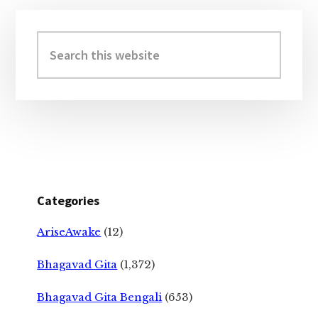
Primary
Sidebar
Search
this
website
Categories
AriseAwake
(12)
Bhagavad Gita
(1,372)
Bhagavad Gita Bengali
(653)