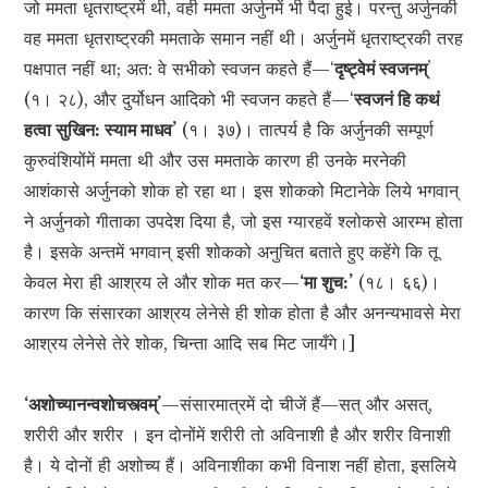
जो ममता धृतराष्ट्रमें थी, वही ममता अर्जुनमें भी पैदा हुई। परन्तु अर्जुनकी
वह ममता धृतराष्ट्रकी ममताके समान नहीं थी। अर्जुनमें धृतराष्ट्रकी तरह
पक्षपात नहीं था; अत: वे सभीको स्वजन कहते हैं—‘
दृष्ट्वेमं स्वजनम्
’
(१। २८), और दुर्योधन आदिको भी स्वजन कहते हैं—‘
स्वजनं हि कथं
हत्वा सुखिन: स्याम माधव’
(१। ३७)। तात्पर्य है कि अर्जुनकी सम्पूर्ण
कुरुवंशियोंमें ममता थी और उस ममताके कारण ही उनके मरनेकी
आशंकासे अर्जुनको शोक हो रहा था। इस शोकको मिटानेके लिये भगवान्
ने अर्जुनको गीताका उपदेश दिया है, जो इस ग्यारहवें श्लोकसे आरम्भ होता
है। इसके अन्तमें भगवान् इसी शोकको अनुचित बताते हुए कहेंगे कि तू
केवल मेरा ही आश्रय ले और शोक मत कर—
‘मा शुच:’
(१८। ६६)।
कारण कि संसारका आश्रय लेनेसे ही शोक होता है और अनन्यभावसे मेरा
आश्रय लेनेसे तेरे शोक, चिन्ता आदि सब मिट जायँगे।]
‘अशोच्यानन्वशोचस्त्वम्’
—संसारमात्रमें दो चीजें हैं—सत् और असत्,
शरीरी और शरीर । इन दोनोंमें शरीरी तो अविनाशी है और शरीर विनाशी
है। ये दोनों ही अशोच्य हैं। अविनाशीका कभी विनाश नहीं होता, इसलिये