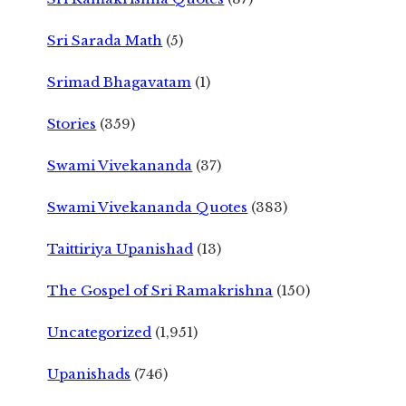
Sri Sarada Math
(5)
Srimad Bhagavatam
(1)
Stories
(359)
Swami Vivekananda
(37)
Swami Vivekananda Quotes
(383)
Taittiriya Upanishad
(13)
The Gospel of Sri Ramakrishna
(150)
Uncategorized
(1,951)
Upanishads
(746)