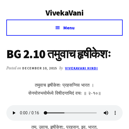
Additional
Skip
Skip
VivekaVani
to
to
menu
main
primary
Voice
content
sidebar
Menu
of
Vivekananda
BG 2.10 तमुवाच हृषीकेशः
Posted on
DECEMBER 10, 2015
by
VIVEKAVANI HINDI
तमुवाच हृषीकेशः प्रहसन्निव भारत ।
सेनयोरुभयोर्मध्ये विषीदन्तमिदं वचः ॥ २-१०॥
तम्, उवाच, हृषीकेश:, प्रहसन्, इव, भारत,