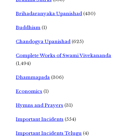
Brihadaranyaka Upanishad
(430)
Buddhism
(1)
Chandogya Upanishad
(625)
Complete Works of Swami Vivekananda
(1,494)
Dhammapada
(306)
Economics
(1)
Hymns and Prayers
(31)
Important Incidents
(554)
Important Incidents Telugu
(4)