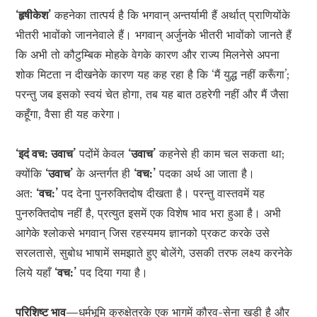
‘हृषीकेश’
कहनेका तात्पर्य है कि भगवान् अन्तर्यामी हैं अर्थात् प्राणियोंके
भीतरी भावोंको जाननेवाले हैं। भगवान् अर्जुनके भीतरी भावोंको जानते हैं
कि अभी तो कौटुम्बिक मोहके वेगके कारण और राज्य मिलनेसे अपना
शोक मिटता न दीखनेके कारण यह कह रहा है कि ‘मैं युद्ध नहीं करूँगा’;
परन्तु जब इसको स्वयं चेत होगा, तब यह बात ठहरेगी नहीं और मैं जैसा
कहूँगा, वैसा ही यह करेगा।
‘इदं वच: उवाच’
पदोंमें केवल
‘उवाच’
कहनेसे ही काम चल सकता था;
क्योंकि
‘उवाच’
के अन्तर्गत ही
‘वच:’
पदका अर्थ आ जाता है।
अत:
‘वच:’
पद देना पुनरुक्तिदोष दीखता है। परन्तु वास्तवमें यह
पुनरुक्तिदोष नहीं है, प्रत्युत इसमें एक विशेष भाव भरा हुआ है। अभी
आगेके श्लोकसे भगवान् जिस रहस्यमय ज्ञानको प्रकट करके उसे
सरलतासे, सुबोध भाषामें समझाते हुए बोलेंगे, उसकी तरफ लक्ष्य करनेके
लिये यहाँ
‘वच:’
पद दिया गया है।
परिशिष्ट भाव—
धर्मभूमि कुरुक्षेत्रके एक भागमें कौरव-सेना खड़ी है और