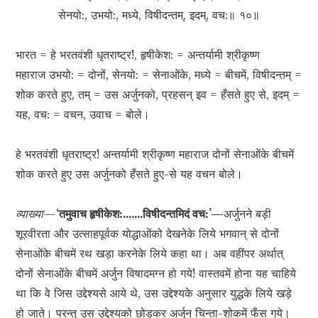
सेनयो:, उभयो:, मध्ये, विषीदन्तम्, इदम्, वच:॥ १०॥
भारत = हे भरतवंशी धृतराष्ट्र!, हृषीकेश: = अन्तर्यामी श्रीकृष्ण
महाराज उभयो: = दोनों, सेनयो: = सेनाओंके, मध्ये = बीचमें, विषीदन्तम् =
शोक करते हुए, तम् = उस अर्जुनको, प्रहसन् इव = हँसते हुए से, इदम् =
यह, वच: = वचन, उवाच = बोले।
हे भरतवंशी धृतराष्ट्र! अन्तर्यामी श्रीकृष्ण महाराज दोनों सेनाओंके बीचमें
शोक करते हुए उस अर्जुनको हँसते हुए-से यह वचन बोले।
व्याख्या—
‘तमुवाच हृषीकेश:…….विषीदन्तमिदं वच:’—
अर्जुनने बड़ी
शूरवीरता और उत्साहपूर्वक योद्धाओंको देखनेके लिये भगवान् से दोनों
सेनाओंके बीचमें रथ खड़ा करनेके लिये कहा था। अब वहींपर अर्थात्
दोनों सेनाओंके बीचमें अर्जुन विषादमग्न हो गये! वास्तवमें होना यह चाहिये
था कि वे जिस उद्देश्यसे आये थे, उस उद्देश्यके अनुसार युद्धके लिये खड़े
हो जाते। परन्तु उस उद्देश्यको छोड़कर अर्जुन चिन्ता-शोकमें फँस गये।