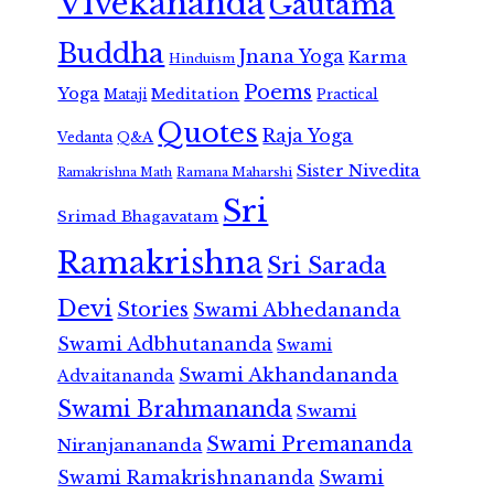
Vivekananda
Gautama
Buddha
Jnana Yoga
Karma
Hinduism
Poems
Yoga
Meditation
Mataji
Practical
Quotes
Raja Yoga
Vedanta
Q&A
Sister Nivedita
Ramana Maharshi
Ramakrishna Math
Sri
Srimad Bhagavatam
Ramakrishna
Sri Sarada
Devi
Stories
Swami Abhedananda
Swami Adbhutananda
Swami
Swami Akhandananda
Advaitananda
Swami Brahmananda
Swami
Swami Premananda
Niranjanananda
Swami Ramakrishnananda
Swami