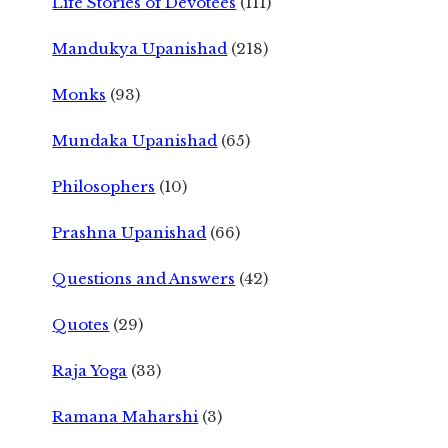
Life Stories of Devotees
(111)
Mandukya Upanishad
(218)
Monks
(93)
Mundaka Upanishad
(65)
Philosophers
(10)
Prashna Upanishad
(66)
Questions and Answers
(42)
Quotes
(29)
Raja Yoga
(33)
Ramana Maharshi
(3)