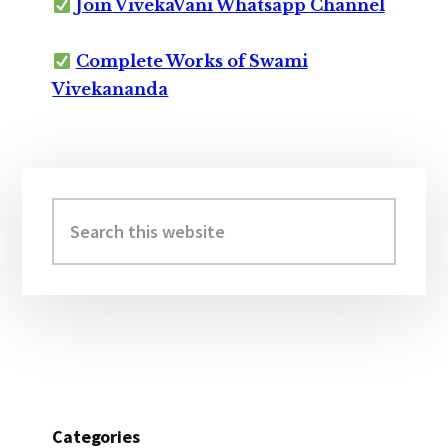
Join VivekaVani Whatsapp Channel
Complete Works of Swami
Vivekananda
Primary
Sidebar
Search
this
website
Categories