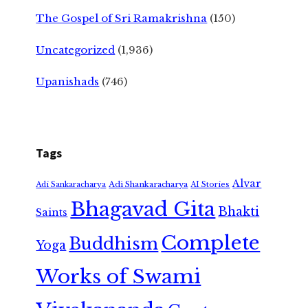
The Gospel of Sri Ramakrishna
(150)
Uncategorized
(1,936)
Upanishads
(746)
Tags
Alvar
Adi Shankaracharya
Adi Sankaracharya
AI Stories
Bhagavad Gita
Bhakti
Saints
Complete
Buddhism
Yoga
Works of Swami