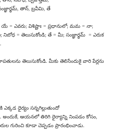
ార్థమ్​, తాన్​, బ్రవీమి, తే
ో; యే = ఎవరు; విశిష్టాః = ప్రధానులో; మమ = నా;
; నిబోధ = తెలుసుకోండి; తే = మీ; సంజ్ఞార్థమ్ ​ = ఎరుక
.
నాపతులను తెలుసుకోండి. మీకు తెలిసేందుకై వారి పేర్లను
కి ఎక్కడ ధైర్యం సన్నగిల్లుతుందో
అందుకే, ఆయనలో తిరిగి ధైర్యాన్ని నింపడం కోసం,
ీరుల గురించి కూడా చెప్పడం ప్రారంభించాడు.