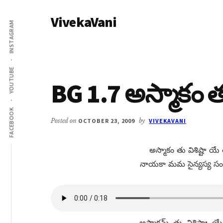
Additional
Skip
Skip
VivekaVani
to
to
menu
INSTAGRAM
main
primary
Voice
content
sidebar
of
Vivekananda
YOUTUBE
BG 1.7 అస్మాకం తు 
FACEBOOK
Posted on
OCTOBER 23, 2009
by
VIVEKAVANI
అస్మాకం తు విశిష్టా యే 
నాయకా మమ సైన్యస్య సంజ్ఞార
అస్మాకమ్​, తు, విశిష్టాః, యే