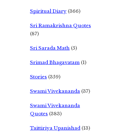
Spiritual Diary
(366)
Sri Ramakrishna Quotes
(87)
Sri Sarada Math
(5)
Srimad Bhagavatam
(1)
Stories
(359)
Swami Vivekananda
(37)
Swami Vivekananda
Quotes
(383)
Taittiriya Upanishad
(13)