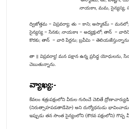
నాయకాః, మమ, సైన్యస్య, సంజ్ఞ
ద్విజోత్తమ = విప్రవర్యా; తు = కాని; అస్మాకమ్​ = మనల
సైన్యస్య = సేనకు; నాయకాః = అధ్యక్షులో; తాన్ ​ = వారిని
కొరకు; తాన్ ​ = వారి పేర్లను; బ్రవీమి = తెలియజేస్తున్నాను
తా ॥ విప్రవర్యా! మన పక్షాన ఉన్న ప్రసిద్ధ యోధులను, సే
చెబుతున్నాను.
వ్యాఖ్య:-
కేవలం శత్రుపక్షంలోని వీరుల గురించే చెబితే ద్రోణాచార్యుడి
(నిరుత్సాహపడతాడేమో) అని దుర్యోధనుడు భావించాడు. 
ఇప్పుడు తన సొంత సైన్యంలోని (కౌరవ పక్షంలోని) గొప్ప వ