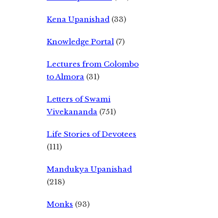
Kena Upanishad
(33)
Knowledge Portal
(7)
Lectures from Colombo
to Almora
(31)
Letters of Swami
Vivekananda
(751)
Life Stories of Devotees
(111)
Mandukya Upanishad
(218)
Monks
(93)