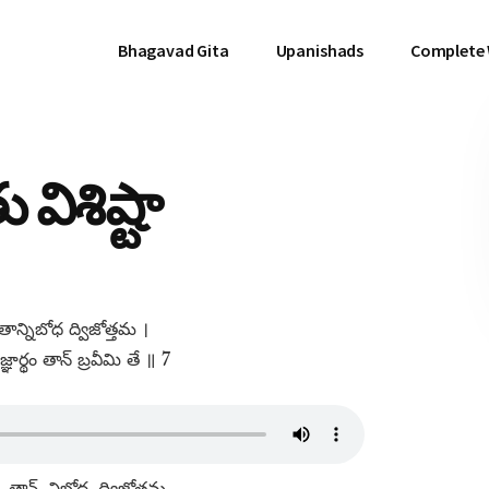
Bhagavad Gita
Upanishads
Complete
విశిష్టా
తాన్నిబోధ ద్విజోత్తమ ।
్థం తాన్​ బ్రవీమి తే ॥ 7
, తాన్​, నిబోధ, ద్విజోత్తమ,