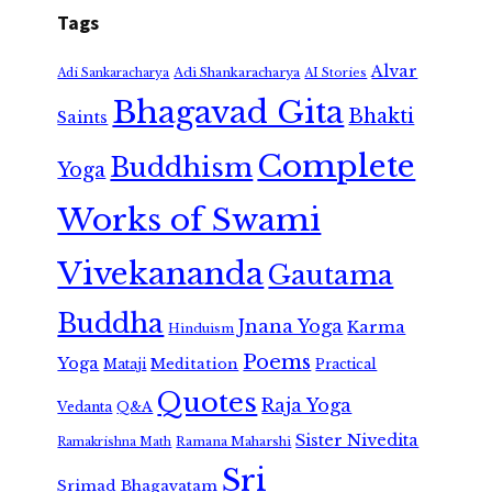
Tags
Alvar
Adi Shankaracharya
Adi Sankaracharya
AI Stories
Bhagavad Gita
Bhakti
Saints
Complete
Buddhism
Yoga
Works of Swami
Vivekananda
Gautama
Buddha
Jnana Yoga
Karma
Hinduism
Poems
Yoga
Meditation
Mataji
Practical
Quotes
Raja Yoga
Vedanta
Q&A
Sister Nivedita
Ramana Maharshi
Ramakrishna Math
Sri
Srimad Bhagavatam