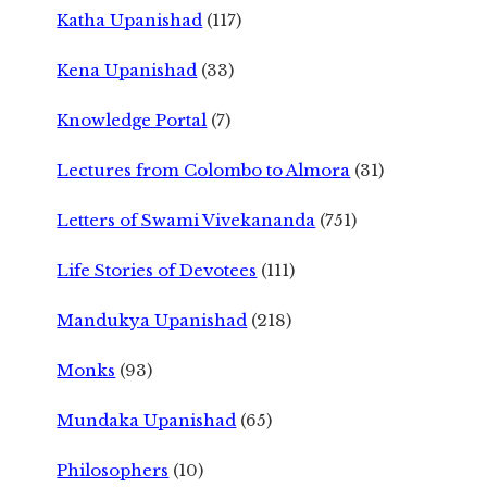
Katha Upanishad
(117)
Kena Upanishad
(33)
Knowledge Portal
(7)
Lectures from Colombo to Almora
(31)
Letters of Swami Vivekananda
(751)
Life Stories of Devotees
(111)
Mandukya Upanishad
(218)
Monks
(93)
Mundaka Upanishad
(65)
Philosophers
(10)