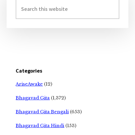
Sidebar
Search
this
website
Categories
AriseAwake
(12)
Bhagavad Gita
(1,372)
Bhagavad Gita Bengali
(653)
Bhagavad Gita Hindi
(153)