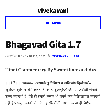
Additional
Skip
Skip
VivekaVani
to
to
menu
main
primary
Voice
content
sidebar
Menu
of
Vivekananda
Bhagavad Gita 1.7
Posted on
NOVEMBER 7, 2001
by
VIVEKAVANI HINDI
Hindi Commentary By Swami Ramsukhdas
।।1.7।।
व्याख्या–
‘अस्माकं तु विशिष्टा ये तान्निबोध द्विजोत्तम’–
दुर्योधन द्रोणाचार्यसे कहता है कि हे द्विजश्रेष्ठ! जैसे पाण्डवोंकी सेनामें
श्रेष्ठ महारथी हैं, ऐसे ही हमारी सेनामें भी उनसे कम विशेषतावाले महारथी
नहीं हैं प्रत्युत उनकी सेनाके महारथियोंकी अपेक्षा ज्यादा ही विशेषता