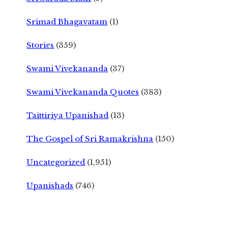
Srimad Bhagavatam
(1)
Stories
(359)
Swami Vivekananda
(37)
Swami Vivekananda Quotes
(383)
Taittiriya Upanishad
(13)
The Gospel of Sri Ramakrishna
(150)
Uncategorized
(1,951)
Upanishads
(746)