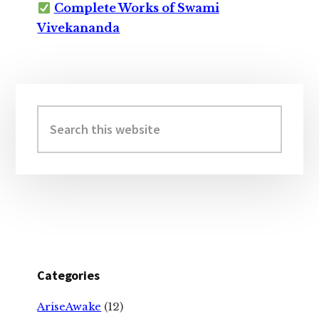
Complete Works of Swami
Vivekananda
Primary
Sidebar
Search
this
website
Categories
AriseAwake
(12)