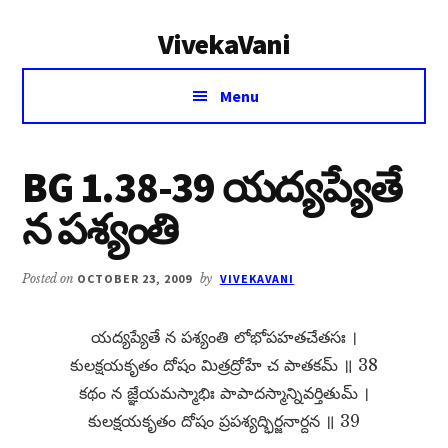
Additional
Skip
Skip
VivekaVani
to
to
menu
main
primary
Voice
content
sidebar
Menu
of
Vivekananda
BG 1.38-39 యద్యప్యేతే
న పశ్యంతి
Posted on
OCTOBER 23, 2009
by
VIVEKAVANI
యద్యప్యేతే న పశ్యంతి లోభోపహతచేతసః ।
కులక్షయకృతం దోషం మిత్రద్రోహే చ పాతకమ్​ ॥ 38
కథం న జ్ఞేయమస్మాభిః పాపాదస్మాన్నివర్తితుమ్​ ।
కులక్షయకృతం దోషం ప్రపశ్యద్భిర్జనార్దన ॥ 39