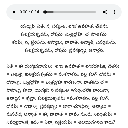
యద్యపి, ఏతే, న, పశ్యంతి, లోభ ఉపహత, చేతసః,
కులక్షయకృతమ్​, దోషమ్​, మిత్రద్రోహే, చ, పాతకమ్​.
కథమ్​, న, జ్ఞేయమ్​, అస్మాభిః, పాపాత్​, అస్మాత్​, నివర్తితుమ్​,
కులక్షయకృతమ్​, దోషమ్​, ప్రపశ్యద్భిః; జనార్దన.
ఏతే = ఈ దుర్యోధనాదులు; లోభ ఉపహత = లోభదూషిక; చేతసః
= చిత్తులై; కులక్షయకృతమ్​ = వంశనాశనం వల్ల కలిగే; దోషమ్​ =
దోషాన్ని; మిత్రద్రోహే = మిత్రద్రోహ కారణంగా; పాతకమ్​ చ =
పాపాన్ని కూడా; యద్యపి న పశ్యంతి =గుర్తించలేక పోయినా;
జనార్దన = కృష్ణా; కులక్షయకృతమ్​ =వంశనాశనం వల్ల కలిగే;
దోషమ్​ = దోషాన్ని; ప్రపశ్యద్భిః = బాగా చూస్తున్న; అస్మాభిః =
మనచేత; అస్మాత్​ = ఈ; పాపాత్​ = పాపం నుండి; నివర్తితుమ్​ =
నివర్తిల్లడానికి; కథం = ఎలా; నజ్ఞేయమ్​ = తెలియదగినది కాదు?