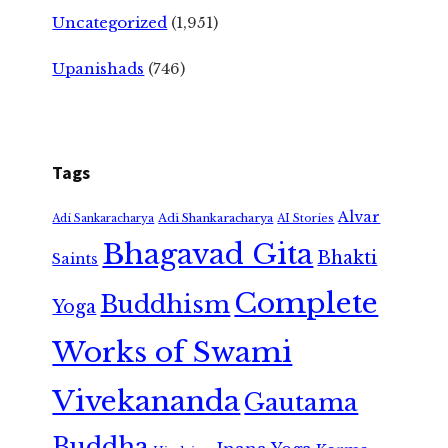
Uncategorized
(1,951)
Upanishads
(746)
Tags
Alvar
Adi Shankaracharya
Adi Sankaracharya
AI Stories
Bhagavad Gita
Bhakti
Saints
Complete
Buddhism
Yoga
Works of Swami
Vivekananda
Gautama
Buddha