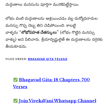
దుర్గుణాలు మనసును పూర్తిగా మురికిపెట్టేస్తాయి.
లోభం వంటి దుర్గుణాలను ఆశ్రయించడం వల్ల దుర్యోధనాదుల
మనస్సు గొప్ప దెబ్బ తిని చెడిపోయింది. కాబట్టి
వాళ్ళను
“లోభోపహత చేతస్కులు”
(లోభం గొట్టిన మనస్సు
వాళ్ళు) అని పిలిచారు. శ్రేయాద్విష్టులైతే ఈ దుర్గుణాలను దగ్గరకు
తీయకూడదు.
FILED UNDER:
BHAGAVAD GITA TELUGU
Bhagavad Gita: 18 Chapters, 700
Verses
Join VivekaVani Whatsapp Channel