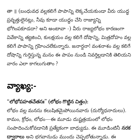
తా ॥ (బంధువధ వల్లకలిగే పాపాన్ని లెక్కచేయకుండా వీరు యుద్ధ
ప్రవృత్తులైనట్లు, నీవు కూడా యుద్ధం చేసి రాజ్యాన్ని
భోగింపకూడదా? అని అంటావా -) వీరు రాజ్యలోభం కారణంగా
వివేకాన్ని త్యజించి, కులక్షయం వల్ల కలిగే దోషాన్ని, మిత్రదోహం వల్ల
కలిగే పాపాన్ని గ్రహించలేకున్నారు. జనార్దనా! వంశనాశం వల్ల కలిగే
దోషాన్ని గుర్తిస్తున్న మనం ఈ పాపం నుండి నివర్తిల్లడానికి తెలియని
వారం ఎలా కాగలుగుతాం ?
వ్యాఖ్య:-
“లోభోపహతచేతసః” (లోభం గొట్టిన చిత్తం):
లోభం వల్ల మనసు కలుషితమైపోయినవారు (దుర్యోధనాదులు).
కామం, క్రోధం, లోభం—ఈ మూడు దుష్టత్రయంలో లోభం
సంపాదించుకోవడానికి ప్రత్యేకంగా బాధ్యుడు. ఈ మూడింటినీ
నరక
ద్వారాలు
అని భగవానుడు ముందు చెప్పబోతున్నాడు. ఈ