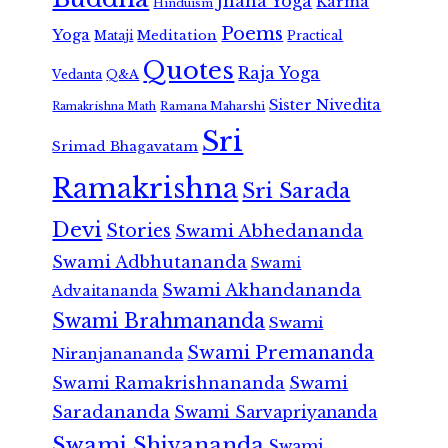
Jnana Yoga
Karma
Hinduism
Poems
Yoga
Meditation
Mataji
Practical
Quotes
Raja Yoga
Vedanta
Q&A
Sister Nivedita
Ramana Maharshi
Ramakrishna Math
Sri
Srimad Bhagavatam
Ramakrishna
Sri Sarada
Devi
Stories
Swami Abhedananda
Swami Adbhutananda
Swami
Swami Akhandananda
Advaitananda
Swami Brahmananda
Swami
Swami Premananda
Niranjanananda
Swami Ramakrishnananda
Swami
Saradananda
Swami Sarvapriyananda
Swami Shivananda
Swami