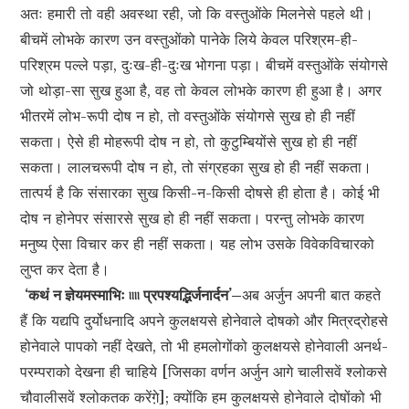
अतः हमारी तो वही अवस्था रही, जो कि वस्तुओंके मिलनेसे पहले थी।
बीचमें लोभके कारण उन वस्तुओंको पानेके लिये केवल परिश्रम-ही-
परिश्रम पल्ले पड़ा, दुःख-ही-दुःख भोगना पड़ा। बीचमें वस्तुओंके संयोगसे
जो थोड़ा-सा सुख हुआ है, वह तो केवल लोभके कारण ही हुआ है। अगर
भीतरमें लोभ-रूपी दोष न हो, तो वस्तुओंके संयोगसे सुख हो ही नहीं
सकता। ऐसे ही मोहरूपी दोष न हो, तो कुटुम्बियोंसे सुख हो ही नहीं
सकता। लालचरूपी दोष न हो, तो संग्रहका सुख हो ही नहीं सकता।
तात्पर्य है कि संसारका सुख किसी-न-किसी दोषसे ही होता है। कोई भी
दोष न होनेपर संसारसे सुख हो ही नहीं सकता। परन्तु लोभके कारण
मनुष्य ऐसा विचार कर ही नहीं सकता। यह लोभ उसके विवेकविचारको
लुप्त कर देता है।
‘कथं न ज्ञेयमस्माभिः ৷৷৷৷ प्रपश्यद्भिर्जनार्दन’–
अब अर्जुन अपनी बात कहते
हैं कि यद्यपि दुर्योधनादि अपने कुलक्षयसे होनेवाले दोषको और मित्रद्रोहसे
होनेवाले पापको नहीं देखते, तो भी हमलोगोंको कुलक्षयसे होनेवाली अनर्थ-
परम्पराको देखना ही चाहिये [जिसका वर्णन अर्जुन आगे चालीसवें श्लोकसे
चौवालीसवें श्लोकतक करेंगे़]; क्योंकि हम कुलक्षयसे होनेवाले दोषोंको भी