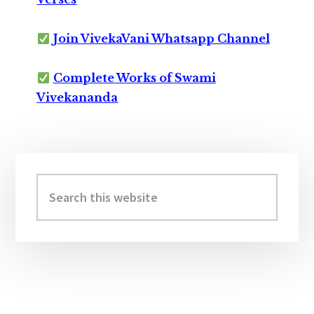
Join VivekaVani Whatsapp Channel
Complete Works of Swami
Vivekananda
Primary
Sidebar
Search
this
website