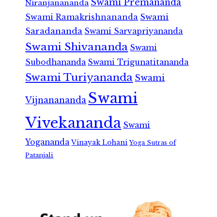
Swami Premananda
Niranjanananda
Swami Ramakrishnananda
Swami
Saradananda
Swami Sarvapriyananda
Swami Shivananda
Swami
Subodhananda
Swami Trigunatitananda
Swami Turiyananda
Swami
Swami
Vijnanananda
Vivekananda
Swami
Yogananda
Vinayak Lohani
Yoga Sutras of
Patanjali