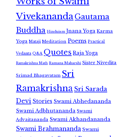
Works of Swami
Vivekananda
Gautama
Buddha
Jnana Yoga
Karma
Hinduism
Poems
Yoga
Meditation
Mataji
Practical
Quotes
Raja Yoga
Vedanta
Q&A
Sister Nivedita
Ramana Maharshi
Ramakrishna Math
Sri
Srimad Bhagavatam
Ramakrishna
Sri Sarada
Devi
Stories
Swami Abhedananda
Swami Adbhutananda
Swami
Swami Akhandananda
Advaitananda
Swami Brahmananda
Swami