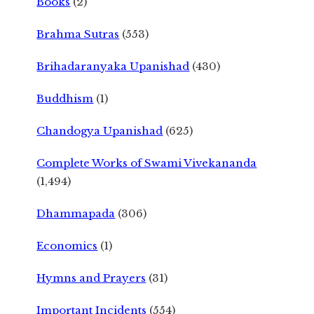
Books
(2)
Brahma Sutras
(553)
Brihadaranyaka Upanishad
(430)
Buddhism
(1)
Chandogya Upanishad
(625)
Complete Works of Swami Vivekananda
(1,494)
Dhammapada
(306)
Economics
(1)
Hymns and Prayers
(31)
Important Incidents
(554)