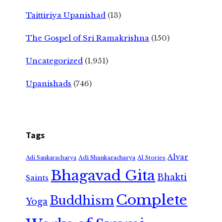
Taittiriya Upanishad
(13)
The Gospel of Sri Ramakrishna
(150)
Uncategorized
(1,951)
Upanishads
(746)
Tags
Alvar
Adi Shankaracharya
Adi Sankaracharya
AI Stories
Bhagavad Gita
Bhakti
Saints
Complete
Buddhism
Yoga