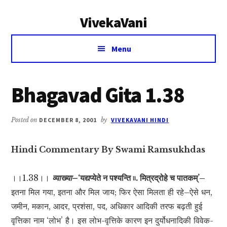
Additional
Skip
Skip
VivekaVani
to
to
menu
main
primary
Voice
content
sidebar
Menu
of
Vivekananda
Bhagavad Gita 1.38
Posted on
DECEMBER 8, 2001
by
VIVEKAVANI HINDI
Hindi Commentary By Swami Ramsukhdas
।।1.38।।
व्याख्या–
‘यद्यप्येते न पश्यन्ति ৷৷. मित्रद्रोहे च पातकम्’–
इतना मिल गया, इतना और मिल जाय; फिर ऐसा मिलता ही रहे–ऐसे धन,
जमीन, मकान, आदर, प्रशंसा, पद, अधिकार आदिकी तरफ बढ़ती हुई
वृत्तिका नाम ‘लोभ’ है। इस लोभ-वृत्तिके कारण इन दुर्योधनादिकी विवेक-