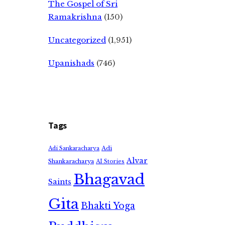
The Gospel of Sri
Ramakrishna
(150)
Uncategorized
(1,951)
Upanishads
(746)
Tags
Adi
Adi Sankaracharya
Alvar
Shankaracharya
AI Stories
Bhagavad
Saints
Gita
Bhakti Yoga