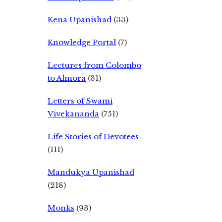
Kena Upanishad
(33)
Knowledge Portal
(7)
Lectures from Colombo
to Almora
(31)
Letters of Swami
Vivekananda
(751)
Life Stories of Devotees
(111)
Mandukya Upanishad
(218)
Monks
(93)