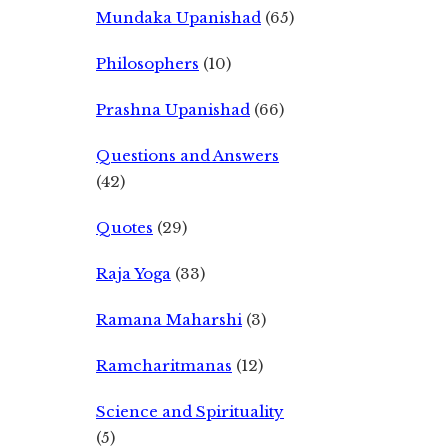
Mundaka Upanishad
(65)
Philosophers
(10)
Prashna Upanishad
(66)
Questions and Answers
(42)
Quotes
(29)
Raja Yoga
(33)
Ramana Maharshi
(3)
Ramcharitmanas
(12)
Science and Spirituality
(5)