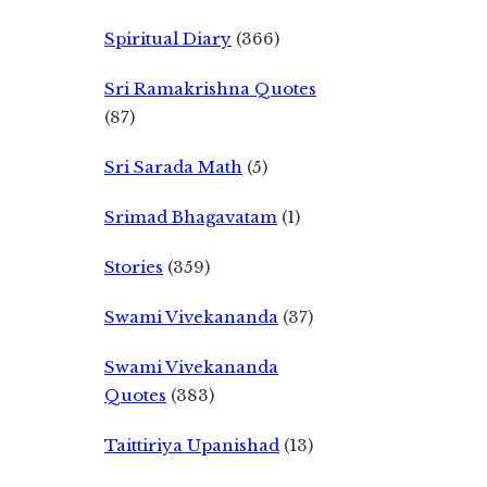
Spiritual Diary
(366)
Sri Ramakrishna Quotes
(87)
Sri Sarada Math
(5)
Srimad Bhagavatam
(1)
Stories
(359)
Swami Vivekananda
(37)
Swami Vivekananda
Quotes
(383)
Taittiriya Upanishad
(13)