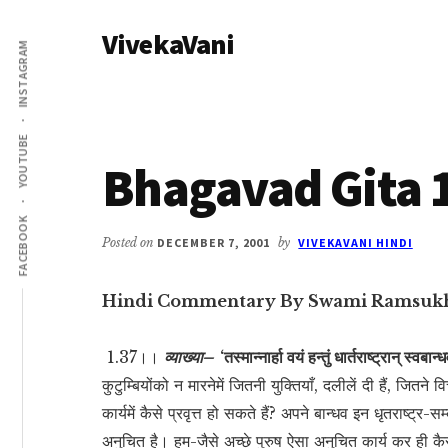
Additional
Skip
Skip
VivekaVani
to
to
menu
INSTAGRAM
main
primary
Voice
content
sidebar
of
Vivekananda
YOUTUBE
Bhagavad Gita 
FACEBOOK
Posted on
DECEMBER 7, 2001
by
VIVEKAVANI HINDI
Hindi Commentary By Swami Ramsuk
1.37।।
व्याख्या–
‘तस्मान्नार्हा वयं हन्तुं धार्तराष्ट्रान् स्वबान
कुटुम्बियोंको न मारनेमें जितनी युक्तियाँ, दलीलें दी हैं, जितन
कार्यमें कैसे प्रवृत्त हो सकते हैं? अपने बान्धव इन धृतराष्ट्र-स
अनुचित है। हम-जैसे अच्छे पुरुष ऐसा अनुचित कार्य कर ही कैस