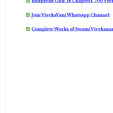
Bhagavad Gita: 18 Chapters, 700 Ver
Join VivekaVani Whatsapp Channel
Complete Works of Swami Vivekana