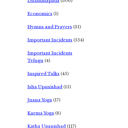
Dhammapada
(306)
Economics
(1)
Hymns and Prayers
(31)
Important Incidents
(554)
Important Incidents
Telugu
(4)
Inspired Talks
(45)
Isha Upanishad
(15)
Jnana Yoga
(17)
Karma Yoga
(8)
Katha Upanishad
(117)