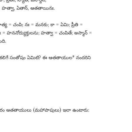
్​, హత్వా, ఏతాన్​, ఆతతాయినః.
నిహత్య = చంపి; నః = మనకు; కా = ఏమి; ప్రీతి =
 = హననోద్యుక్తులను; హత్వా = చంపితే; అస్మాన్​ =
ది.
ు కలిగే సంతోషం ఏమిటి? ఈ ఆతతాయుల* నందరిని
 ప్రకారం ఆతతాయులు (మహాపాపులు) ఇలా ఉంటారు: