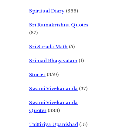
Spiritual Diary
(366)
Sri Ramakrishna Quotes
(87)
Sri Sarada Math
(5)
Srimad Bhagavatam
(1)
Stories
(359)
Swami Vivekananda
(37)
Swami Vivekananda
Quotes
(383)
Taittiriya Upanishad
(13)