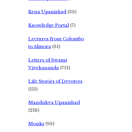
Kena Upanishad
(33)
Knowledge Portal
(7)
Lectures from Colombo
to Almora
(31)
Letters of Swami
Vivekananda
(751)
Life Stories of Devotees
(111)
Mandukya Upanishad
(218)
Monks
(93)