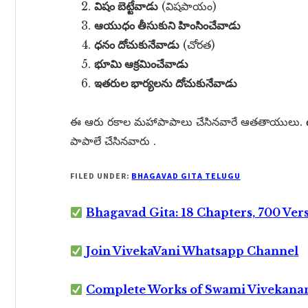
విషం బెట్టేవాడు
(విషపాయం)
ఆయుధం తీసుకుని హింసించేవాడు
ధనం దోచుకునేవాడు
(చోరత)
భూమి ఆక్రమించేవాడు
ఇతరుల భార్యలను దోచుకునేవాడు
ఈ ఆరు రకాల మహాపాపాలు చేసినవారే ఆతతాయులు.
పాపాలే చేసినవారు .
FILED UNDER:
BHAGAVAD GITA TELUGU
Bhagavad Gita: 18 Chapters, 700 Ver
Join VivekaVani Whatsapp Channel
Complete Works of Swami Vivekana