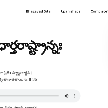
Bhagavad Gita
Upanishads
Complete
్తరాష్ట్రాన్నః
ా ప్రీతిః స్యాజ్జనార్దన ।
హత్వైతానాతతాయినః ॥ 36
ా, ప్రీతిః, స్యాత్​, జనార్దన,