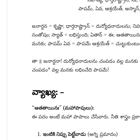
పాపమ్​, ఏవ, ఆశ్రయేత్​, అస్మాన
జనార్దన = కృష్ణా; ధార్తరాష్ట్రాన్​ = దుర్యోధనాదులను; 
సంతోషం; స్యాత్​ = లభిస్తుంది; ఏతాన్​ = ఈ; ఆతతాయినః
మనకు; పాపమ్​ ఏవ = పాపమే ఆశ్రయేత్​ = చుట్టుకుంటుం
తా ॥ జనార్దనా! దుర్యోధనాదులను చంపడం వల్ల మనక
చంపడం* వల్ల మనకు లభించేది పాపమే!
వ్యాఖ్య: –
“ఆతతాయినః” (మహాపాపులు):
ఈ పదం అంటే మహా పాపాలు చేసేవారు. నీతి శాస్త్రం
ఇంటికి నిప్పు పెట్టేవాడు
(అగ్ని ప్రమాదం)