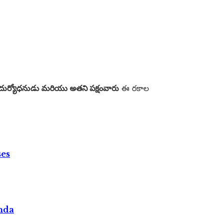
దుర్యోధనుడు మరియు అతని పక్షంవారు
ఈ రకాల
ses
nda