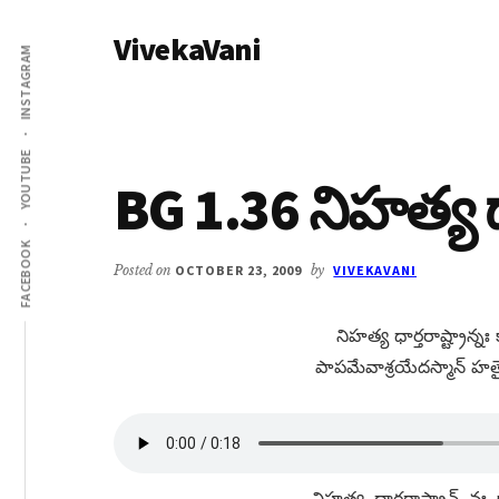
Additional
Skip
Skip
VivekaVani
to
to
menu
INSTAGRAM
main
primary
Voice
content
sidebar
of
Vivekananda
YOUTUBE
BG 1.36 నిహత్య ధార
FACEBOOK
Posted on
OCTOBER 23, 2009
by
VIVEKAVANI
నిహత్య ధార్తరాష్ట్రాన్నః క
పాపమేవాశ్రయేదస్మాన్​ 
నిహత్య, ధార్తరాష్ట్రాన్​, నః, క