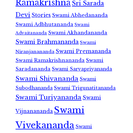
Ramakrishna
Sri Sarada
Devi
Stories
Swami Abhedananda
Swami Adbhutananda
Swami
Swami Akhandananda
Advaitananda
Swami Brahmananda
Swami
Swami Premananda
Niranjanananda
Swami Ramakrishnananda
Swami
Saradananda
Swami Sarvapriyananda
Swami Shivananda
Swami
Subodhananda
Swami Trigunatitananda
Swami Turiyananda
Swami
Swami
Vijnanananda
Vivekananda
Swami