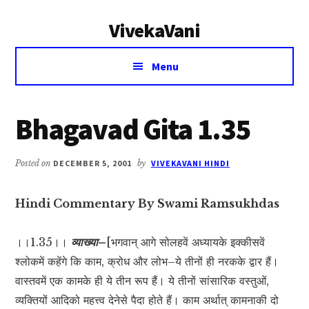
Additional
Skip
Skip
VivekaVani
to
to
menu
main
primary
Voice
content
sidebar
Menu
of
Vivekananda
Bhagavad Gita 1.35
Posted on
DECEMBER 5, 2001
by
VIVEKAVANI HINDI
Hindi Commentary By Swami Ramsukhdas
।।1.35।।
व्याख्या–
[भगवान् आगे सोलहवें अध्यायके इक्कीसवें
श्लोकमें कहेंगे कि काम, क्रोध और लोभ–ये तीनों ही नरकके द्वार हैं।
वास्तवमें एक कामके ही ये तीन रूप हैं। ये तीनों सांसारिक वस्तुओं,
व्यक्तियों आदिको महत्त्व देनेसे पैदा होते हैं। काम अर्थात् कामनाकी दो