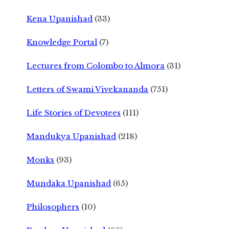
Kena Upanishad
(33)
Knowledge Portal
(7)
Lectures from Colombo to Almora
(31)
Letters of Swami Vivekananda
(751)
Life Stories of Devotees
(111)
Mandukya Upanishad
(218)
Monks
(93)
Mundaka Upanishad
(65)
Philosophers
(10)