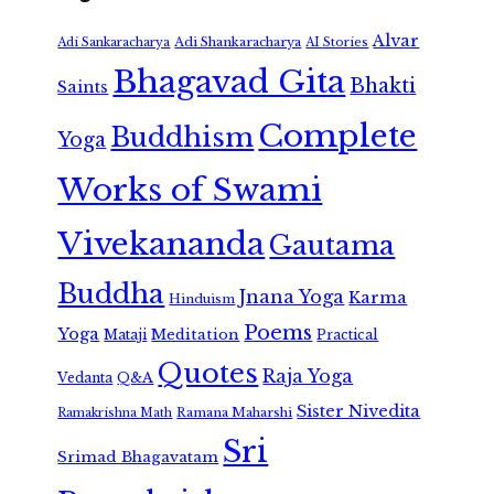
Alvar
Adi Shankaracharya
Adi Sankaracharya
AI Stories
Bhagavad Gita
Bhakti
Saints
Complete
Buddhism
Yoga
Works of Swami
Vivekananda
Gautama
Buddha
Jnana Yoga
Karma
Hinduism
Poems
Yoga
Meditation
Mataji
Practical
Quotes
Raja Yoga
Vedanta
Q&A
Sister Nivedita
Ramana Maharshi
Ramakrishna Math
Sri
Srimad Bhagavatam