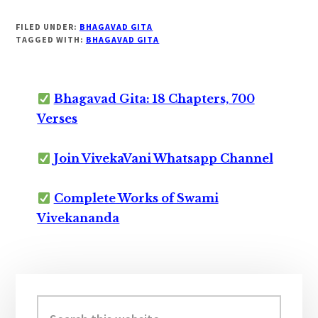
FILED UNDER:
BHAGAVAD GITA
TAGGED WITH:
BHAGAVAD GITA
Bhagavad Gita: 18 Chapters, 700
Verses
Join VivekaVani Whatsapp Channel
Complete Works of Swami
Vivekananda
Primary
Sidebar
Search