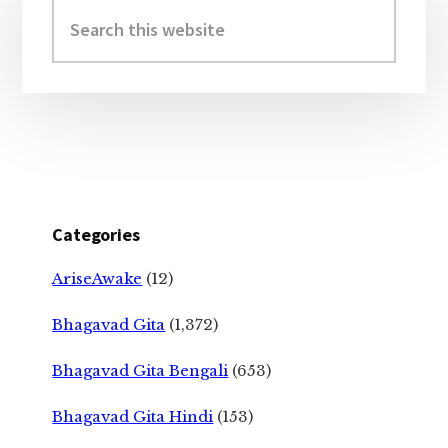
Sidebar
Search
this
website
Categories
AriseAwake
(12)
Bhagavad Gita
(1,372)
Bhagavad Gita Bengali
(653)
Bhagavad Gita Hindi
(153)