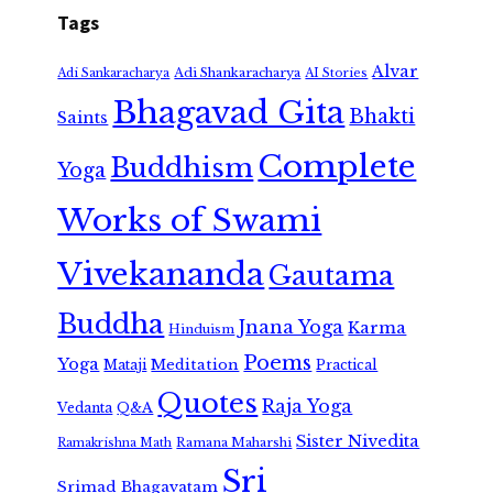
Tags
Alvar
Adi Shankaracharya
Adi Sankaracharya
AI Stories
Bhagavad Gita
Bhakti
Saints
Complete
Buddhism
Yoga
Works of Swami
Vivekananda
Gautama
Buddha
Jnana Yoga
Karma
Hinduism
Poems
Yoga
Meditation
Mataji
Practical
Quotes
Raja Yoga
Vedanta
Q&A
Sister Nivedita
Ramana Maharshi
Ramakrishna Math
Sri
Srimad Bhagavatam