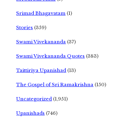
Srimad Bhagavatam
(1)
Stories
(359)
Swami Vivekananda
(37)
Swami Vivekananda Quotes
(383)
Taittiriya Upanishad
(13)
The Gospel of Sri Ramakrishna
(150)
Uncategorized
(1,951)
Upanishads
(746)