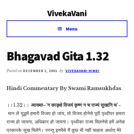
Additional
Skip
Skip
VivekaVani
to
to
menu
main
primary
Voice
content
sidebar
Menu
of
Vivekananda
Bhagavad Gita 1.32
Posted on
DECEMBER 2, 2001
by
VIVEKAVANI HINDI
Hindi Commentary By Swami Ramsukhdas
।।1.32।।
व्याख्या–
‘न काङ्क्षे विजयं कृष्ण न च राज्यं सुखानि च’–
मान लें युद्धमें हमारी विजय हो जाय, तो विजय होनेसे पूरी पृथ्वीपर हमारा
राज्य हो जायगा, अधिकार हो जायगा। पृथ्वीका राज्य मिलनेसे हमें अनेक
प्रकारके सुख मिलेंगे। परन्तु इनमेंसे मैं कुछ भी नहीं चाहता अर्थात् मेरे