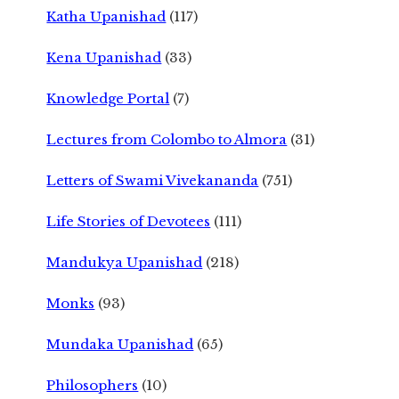
Katha Upanishad
(117)
Kena Upanishad
(33)
Knowledge Portal
(7)
Lectures from Colombo to Almora
(31)
Letters of Swami Vivekananda
(751)
Life Stories of Devotees
(111)
Mandukya Upanishad
(218)
Monks
(93)
Mundaka Upanishad
(65)
Philosophers
(10)