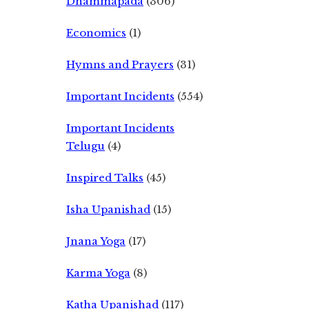
Dhammapada
(306)
Economics
(1)
Hymns and Prayers
(31)
Important Incidents
(554)
Important Incidents
Telugu
(4)
Inspired Talks
(45)
Isha Upanishad
(15)
Jnana Yoga
(17)
Karma Yoga
(8)
Katha Upanishad
(117)