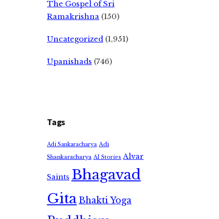
The Gospel of Sri
Ramakrishna
(150)
Uncategorized
(1,951)
Upanishads
(746)
Tags
Adi
Adi Sankaracharya
Alvar
Shankaracharya
AI Stories
Bhagavad
Saints
Gita
Bhakti Yoga