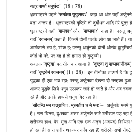
यत्र पार्थो धनुर्धरः’
(18। 78)।
धृतराष्ट्रने पहले
‘समवेता युयुत्सवः’
कहा था और यहाँ अर्जुनन
बड़ा अन्तर है। धृतराष्ट्रकी दृष्टिमें तो दुर्योधन आदि मेरे पुत्र
धृतराष्ट्रने वहाँ
‘मामकाः’
और
‘पाण्डवाः’
कहा है। परन्तु अर्जु
यहाँ
‘स्वजनम्’
कहा है, जिसमें दोनों पक्षके लोग आ जाते हैं। तात्प
आशंकासे भय है, शोक है; परन्तु अर्जुनको दोनों ओरके कुटुम्
कोई भी मरे, पर वह है तो हमारा ही कुटुम्बी।
अबतक
‘दृष्ट्वा’
पद तीन बार आया है
‘दृष्ट्वा तु पाण्डवानीकम्’
यहाँ
‘दृष्ट्वेमं स्वजनम्’
(1। 28)। इन तीनोंका तात्पर्य है कि दु
युद्धका ही एक भाव रहा; परन्तु अर्जुनका देखना दो तरहका हुआ। 
आकर युद्धके लिये धनुष उठाकर खड़े हो जाते हैं और अब स्वजनो
रहे हैं और उनके हाथसे धनुष गिर रहा है।
‘सीदन्ति मम गात्राणि ৷৷. भ्रमतीव च मे मनः’–
अर्जुनके मनमें य
है। उस चिन्ता, दुःखका असर अर्जुनके सारे शरीरपर पड़ रहा है। 
शरीरका हाथ, पैर, मुख आदि एक-एक अङ्ग (अवयव) शिथिल हो
हो रहा है! सारा शरीर थर-थर काँप रहा है! शरीरके सभी रोंगटे ख