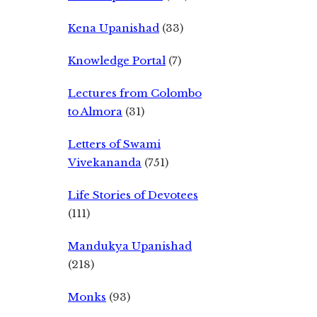
Kena Upanishad
(33)
Knowledge Portal
(7)
Lectures from Colombo
to Almora
(31)
Letters of Swami
Vivekananda
(751)
Life Stories of Devotees
(111)
Mandukya Upanishad
(218)
Monks
(93)