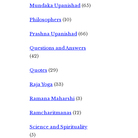
Mundaka Upanishad
(65)
Philosophers
(10)
Prashna Upanishad
(66)
Questions and Answers
(42)
Quotes
(29)
Raja Yoga
(33)
Ramana Maharshi
(3)
Ramcharitmanas
(12)
Science and Spirituality
(5)