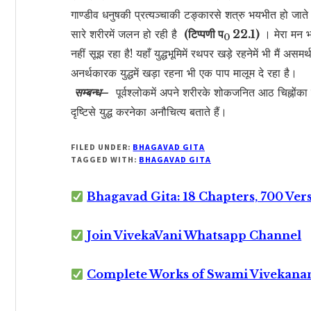
गाण्डीव धनुषकी प्रत्यञ्चाकी टङ्कारसे शत्रु भयभीत हो जाते है
सारे शरीरमें जलन हो रही है
(टिप्पणी प
22.1)
। मेरा मन भ्
0
नहीं सूझ रहा है! यहाँ युद्धभूमिमें रथपर खड़े रहनेमें भी मैं असमर्
अनर्थकारक युद्धमें खड़ा रहना भी एक पाप मालूम दे रहा है।
सम्बन्ध–
पूर्वश्लोकमें अपने शरीरके शोकजनित आठ चिह्नोंका
दृष्टिसे युद्ध करनेका अनौचित्य बताते हैं।
FILED UNDER:
BHAGAVAD GITA
TAGGED WITH:
BHAGAVAD GITA
Bhagavad Gita: 18 Chapters, 700 Ver
Join VivekaVani Whatsapp Channel
Complete Works of Swami Vivekana