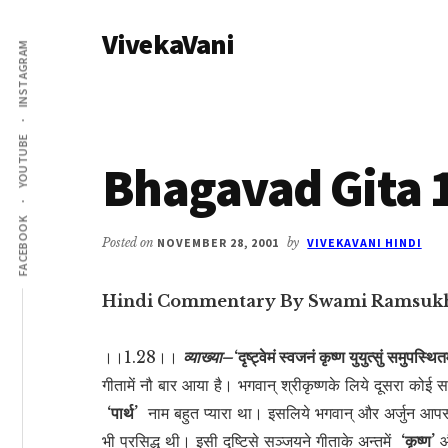
Additional
Skip
Skip
VivekaVani
to
to
menu
INSTAGRAM
main
primary
Voice
content
sidebar
of
Vivekananda
YOUTUBE
Bhagavad Gita 
FACEBOOK
Posted on
NOVEMBER 28, 2001
by
VIVEKAVANI HINDI
Hindi Commentary By Swami Ramsuk
।।1.28।।
व्याख्या–
‘दृष्ट्वेमं स्वजनं कृष्ण युयुत्सुं समुपस्थि
गीतामें नौ बार आया है। भगवान् श्रीकृष्णके लिये दूसरा कोई 
‘पार्थ’
नाम बहुत प्यारा था। इसलिये भगवान् और अर्जुन आपसक
भी प्रसिद्ध थी। इसी दृष्टिसे सञ्जयने गीताके अन्तमें
‘कृष्ण’