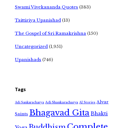
Swami Vivekananda Quotes
(383)
Taittiriya Upanishad
(13)
The Gospel of Sri Ramakrishna
(150)
Uncategorized
(1,951)
Upanishads
(746)
Tags
Alvar
Adi Shankaracharya
Adi Sankaracharya
AI Stories
Bhagavad Gita
Bhakti
Saints
Complete
Buddhism
Yoga