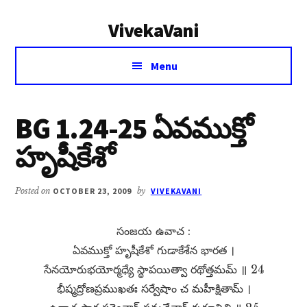
Additional
Skip
Skip
VivekaVani
to
to
menu
main
primary
Voice
content
sidebar
Menu
of
Vivekananda
BG 1.24-25 ఏవముక్తో
హృషీకేశో
Posted on
OCTOBER 23, 2009
by
VIVEKAVANI
సంజయ ఉవాచ :
ఏవముక్తో హృషీకేశో గుడాకేశేన భారత ।
సేనయోరుభయోర్మధ్యే స్థాపయిత్వా రథోత్తమమ్​ ॥ 24
భీష్మద్రోణప్రముఖతః సర్వేషాం చ మహీక్షితామ్​ ।