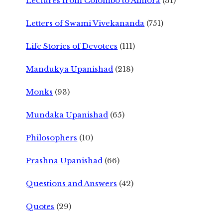
Lectures from Colombo to Almora
(31)
Letters of Swami Vivekananda
(751)
Life Stories of Devotees
(111)
Mandukya Upanishad
(218)
Monks
(93)
Mundaka Upanishad
(65)
Philosophers
(10)
Prashna Upanishad
(66)
Questions and Answers
(42)
Quotes
(29)