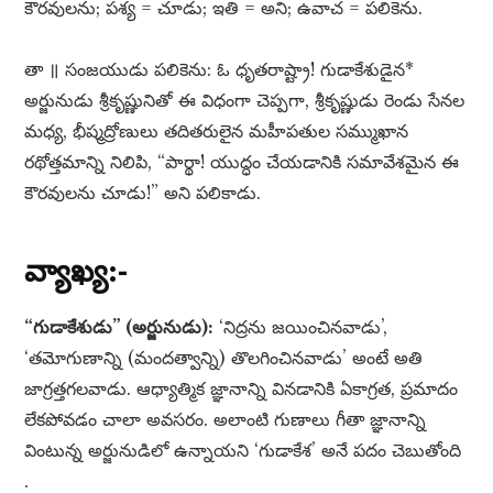
కౌరవులను; పశ్య = చూడు; ఇతి = అని; ఉవాచ = పలికెను.
తా ॥ సంజయుడు పలికెను: ఓ ధృతరాష్ట్రా! గుడాకేశుడైన*
అర్జునుడు శ్రీకృష్ణునితో ఈ విధంగా చెప్పగా, శ్రీకృష్ణుడు రెండు సేనల
మధ్య, భీష్మద్రోణులు తదితరులైన మహీపతుల సమ్ముఖాన
రథోత్తమాన్ని నిలిపి, “పార్థా! యుద్ధం చేయడానికి సమావేశమైన ఈ
కౌరవులను చూడు!” అని పలికాడు.
వ్యాఖ్య:-
“గుడాకేశుడు” (అర్జునుడు):
‘నిద్రను జయించినవాడు’,
‘తమోగుణాన్ని (మందత్వాన్ని) తొలగించినవాడు’ అంటే అతి
జాగ్రత్తగలవాడు. ఆధ్యాత్మిక జ్ఞానాన్ని వినడానికి ఏకాగ్రత, ప్రమాదం
లేకపోవడం చాలా అవసరం. అలాంటి గుణాలు గీతా జ్ఞానాన్ని
వింటున్న అర్జునుడిలో ఉన్నాయని ‘గుడాకేశ’ అనే పదం చెబుతోంది
.