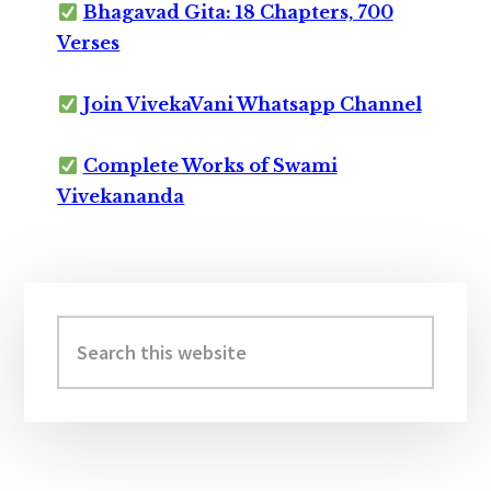
Bhagavad Gita: 18 Chapters, 700
Verses
Join VivekaVani Whatsapp Channel
Complete Works of Swami
Vivekananda
Primary
Sidebar
Search
this
website