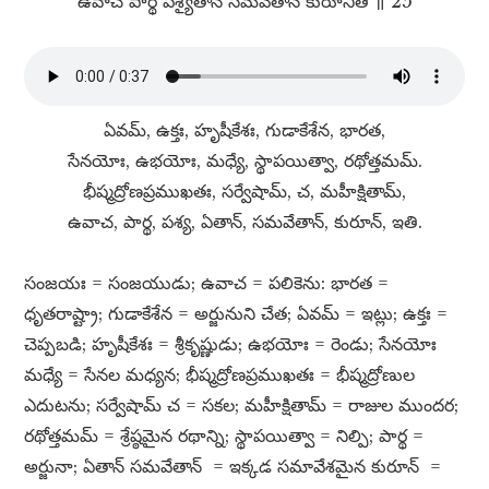
ఉవాచ పార్థ పశ్యైతాన్​ సమవేతాన్​ కురూనితి ॥ 25
ఏవమ్​, ఉక్తః, హృషీకేశః, గుడాకేశేన, భారత,
సేనయోః, ఉభయోః, మధ్యే, స్థాపయిత్వా, రథోత్తమమ్​.
భీష్మద్రోణప్రముఖతః, సర్వేషామ్​, చ, మహీక్షితామ్​,
ఉవాచ, పార్థ, పశ్య, ఏతాన్​, సమవేతాన్​, కురూన్​, ఇతి.
సంజయః = సంజయుడు; ఉవాచ = పలికెను: భారత =
ధృతరాష్ట్రా; గుడాకేశేన = అర్జునుని చేత; ఏవమ్​ = ఇట్లు; ఉక్తః =
చెప్పబడి; హృషీకేశః = శ్రీకృష్ణుడు; ఉభయోః = రెండు; సేనయోః
మధ్యే = సేనల మధ్యన; భీష్మద్రోణప్రముఖతః = భీష్మద్రోణుల
ఎదుటను; సర్వేషామ్​ చ = సకల; మహీక్షితామ్ = రాజుల ముందర; ​
రథోత్తమమ్​ = శ్రేష్ఠమైన రథాన్ని; స్థాపయిత్వా = నిల్పి; పార్థ =
అర్జునా; ఏతాన్​ సమవేతాన్ ​ = ఇక్కడ సమావేశమైన కురూన్ ​ =