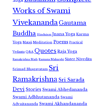
Works of Swami
Vivekananda
Gautama
Buddha
Jnana Yoga
Karma
Hinduism
Poems
Yoga
Meditation
Mataji
Practical
Quotes
Raja Yoga
Vedanta
Q&A
Sister Nivedita
Ramana Maharshi
Ramakrishna Math
Sri
Srimad Bhagavatam
Ramakrishna
Sri Sarada
Devi
Stories
Swami Abhedananda
Swami Adbhutananda
Swami
Swami Akhandananda
Advaitananda