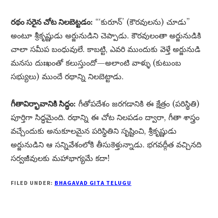
రథం సరైన చోట నిలబెట్టడం:
“‘కురూన్’ (కౌరవులను) చూడు”
అంటూ శ్రీకృష్ణుడు అర్జునుడిని చెప్పాడు. కౌరవులంతా అర్జునుడికి
చాలా సమీప బంధువులే. కాబట్టి, ఎవరి ముందుకు వెళ్తే అర్జునుడి
మనసు దుఃఖంతో కలుస్తుందో—అలాంటి వాళ్ళు (కుటుంబ
సభ్యులు) ముందే రథాన్ని నిలబెట్టాడు.
గీతావిర్భావానికి సిద్ధం:
గీతోపదేశం జరగడానికి ఈ క్షేత్రం (పరిస్థితి)
పూర్తిగా సిద్ధమైంది. రథాన్ని ఈ చోట నిలపడం ద్వారా, గీతా శాస్త్రం
వచ్చేందుకు అనుకూలమైన పరిస్థితిని సృష్టించి, శ్రీకృష్ణుడు
అర్జునుడిని ఆ సన్నివేశంలోకి తీసుకెళ్తున్నాడు. భగవద్గీత వచ్చినది
సర్వజీవులకు మహాభాగ్యమే కదా!
FILED UNDER:
BHAGAVAD GITA TELUGU