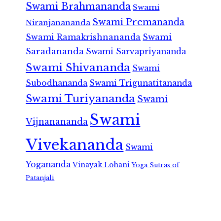
Swami Brahmananda
Swami
Swami Premananda
Niranjanananda
Swami Ramakrishnananda
Swami
Saradananda
Swami Sarvapriyananda
Swami Shivananda
Swami
Subodhananda
Swami Trigunatitananda
Swami Turiyananda
Swami
Swami
Vijnanananda
Vivekananda
Swami
Yogananda
Vinayak Lohani
Yoga Sutras of
Patanjali