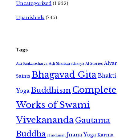
Uncategorized
(1,952)
Upanishads
(746)
Tags
Alvar
Adi Shankaracharya
Adi Sankaracharya
AI Stories
Bhagavad Gita
Bhakti
Saints
Complete
Buddhism
Yoga
Works of Swami
Vivekananda
Gautama
Buddha
Jnana Yoga
Karma
Hinduism