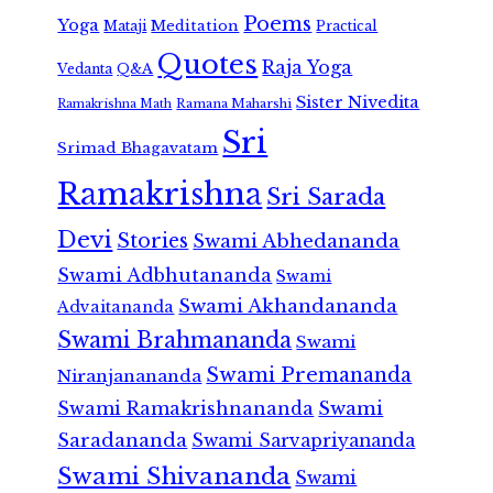
Poems
Yoga
Meditation
Mataji
Practical
Quotes
Raja Yoga
Vedanta
Q&A
Sister Nivedita
Ramana Maharshi
Ramakrishna Math
Sri
Srimad Bhagavatam
Ramakrishna
Sri Sarada
Devi
Stories
Swami Abhedananda
Swami Adbhutananda
Swami
Swami Akhandananda
Advaitananda
Swami Brahmananda
Swami
Swami Premananda
Niranjanananda
Swami Ramakrishnananda
Swami
Saradananda
Swami Sarvapriyananda
Swami Shivananda
Swami