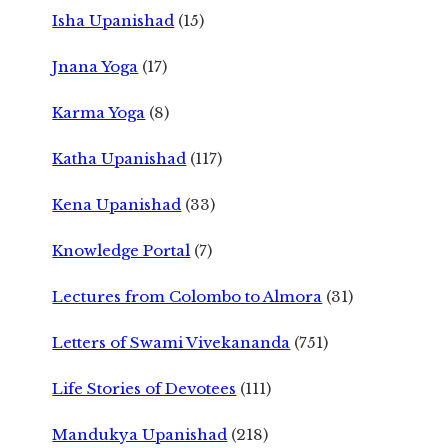
Isha Upanishad
(15)
Jnana Yoga
(17)
Karma Yoga
(8)
Katha Upanishad
(117)
Kena Upanishad
(33)
Knowledge Portal
(7)
Lectures from Colombo to Almora
(31)
Letters of Swami Vivekananda
(751)
Life Stories of Devotees
(111)
Mandukya Upanishad
(218)