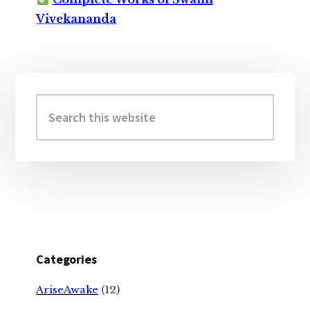
Vivekananda
Primary
Sidebar
Search
this
website
Categories
AriseAwake
(12)