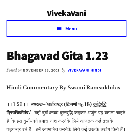
Additional
Skip
Skip
VivekaVani
to
to
menu
main
primary
Voice
content
sidebar
Menu
of
Vivekananda
Bhagavad Gita 1.23
Posted on
NOVEMBER 23, 2001
by
VIVEKAVANI HINDI
Hindi Commentary By Swami Ramsukhdas
।।1.23।।
व्याख्या–
‘धार्तराष्ट्र (टिप्पणी प
18) दुर्बुद्धेर्युद्धे
0
प्रियचिकीर्षवः’–
यहाँ दुर्योधनको दुष्टबुद्धि कहकर अर्जुन यह बताना चाहते
हैं कि इस दुर्योधनने हमारा नाश करनेके लिये आजतक कई तरहके
षड्यन्त्र रचे हैं। हमें अपमानित करनेके लिये कई तरहके उद्योग किये हैं।