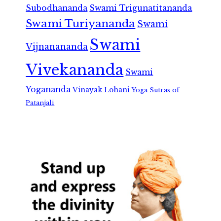
Subodhananda
Swami Trigunatitananda
Swami Turiyananda
Swami
Swami
Vijnanananda
Vivekananda
Swami
Yogananda
Vinayak Lohani
Yoga Sutras of
Patanjali