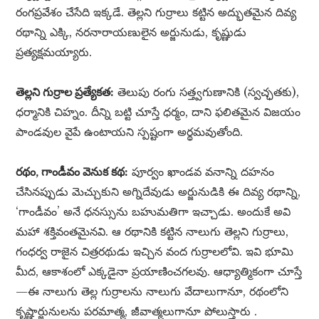
రంగప్రవేశం చేసేది ఇక్కడే. తెల్లని గుర్రాలు కట్టిన అద్భుతమైన దివ్య
రథాన్ని ఎక్కి, నరనారాయణులైన అర్జునుడు, కృష్ణుడు
ప్రత్యక్షమయ్యారు.
తెల్లని గుర్రాల ప్రత్యేకత:
తెలుపు రంగు సత్త్వగుణానికి (స్వచ్ఛతకు),
ధర్మానికి చిహ్నం. దీన్ని బట్టి చూస్తే ధర్మం, దాని ఫలితమైన విజయం
పాండవుల వైపే ఉంటాయని స్పష్టంగా అర్థమవుతోంది.
రథం, గాండీవం వెనుక కథ:
పూర్వం ఖాండవ వనాన్ని దహనం
చేసినప్పుడు మెచ్చుకుని అగ్నిదేవుడు అర్జునుడికి ఈ దివ్య రథాన్ని,
‘గాండీవం’ అనే ధనస్సును బహుమతిగా ఇచ్చాడు. అందుకే అవి
మహా శక్తివంతమైనవి. ఆ రథానికి కట్టిన నాలుగు తెల్లని గుర్రాలు,
గంధర్వ రాజైన చిత్రరథుడు ఇచ్చిన వంద గుర్రాలలోవి. ఇవి భూమి
మీద, ఆకాశంలో ఎక్కడైనా ప్రయాణించగలవు. ఆధ్యాత్మికంగా చూస్తే
—ఈ నాలుగు తెల్ల గుర్రాలను నాలుగు వేదాలుగానూ, రథంలోని
కృష్ణార్జునులను పరమాత్మ, జీవాత్మలుగానూ పోలుస్తారు .