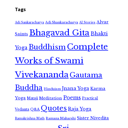
Tags
Alvar
Adi Shankaracharya
Adi Sankaracharya
AI Stories
Bhagavad Gita
Bhakti
Saints
Complete
Buddhism
Yoga
Works of Swami
Vivekananda
Gautama
Buddha
Jnana Yoga
Karma
Hinduism
Poems
Yoga
Meditation
Mataji
Practical
Quotes
Raja Yoga
Vedanta
Q&A
Sister Nivedita
Ramana Maharshi
Ramakrishna Math