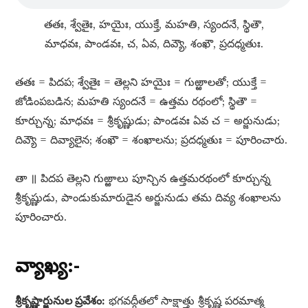
తతః, శ్వేతైః, హయైః, యుక్తే, మహతి, స్యందనే, స్థితౌ,
మాధవః, పాండవః, చ, ఏవ, దివ్యౌ, శంఖౌ, ప్రదధ్మతుః.
తతః = పిదప; శ్వేతైః = తెల్లని హయైః = గుఱ్ఱాలతో; యుక్తే =
జోడింపబడిన; మహతి స్యందనే = ఉత్తమ రథంలో; స్థితౌ =
కూర్చున్న; మాధవః = శ్రీకృష్ణుడు; పాండవః ఏవ చ = అర్జునుడు;
దివ్యౌ = దివ్యాలైన; శంఖౌ = శంఖాలను; ప్రదధ్మతుః = పూరించారు.
తా ॥ పిదప తెల్లని గుఱ్ఱాలు పూన్చిన ఉత్తమరథంలో కూర్చున్న
శ్రీకృష్ణుడు, పాండుకుమారుడైన అర్జునుడు తమ దివ్య శంఖాలను
పూరించారు.
వ్యాఖ్య:-
శ్రీకృష్ణార్జునుల ప్రవేశం:
భగవద్గీతలో సాక్షాత్తు శ్రీకృష్ణ పరమాత్మ