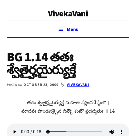
Additional
Skip
Skip
VivekaVani
to
to
menu
main
primary
Voice
content
sidebar
Menu
of
Vivekananda
BG 1.14 తతః
శ్వేతైర్హయైర్యుక్తే
Posted on
OCTOBER 23, 2009
by
VIVEKAVANI
తతః శ్వేతైర్హయైర్యుక్తే మహతి స్యందనే స్థితౌ ।
మాధవః పాండవశ్చైవ దివ్యౌ శంఖౌ ప్రదధ్మతుః ॥ 14