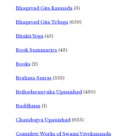
Bhagavad Gita Kannada
(3)
Bhagavad Gita Telugu
(659)
Bhakti Yoga
(45)
Book Summaries
(43)
Books
(2)
Brahma Sutras
(553)
Brihadaranyaka Upanishad
(430)
Buddhism
(1)
Chandogya Upanishad
(625)
Complete Works of Swami Vivekananda