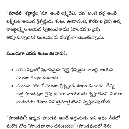
“మాధవ” శబ్దార్థం:
‘మా’ అంటే లక్ష్మీదేవి, ‘ధవ’ అంటే భర్త. అంటే
లక్ష్మీపతి అయిన శ్రీకృష్ణుడు శంఖం ఊదాడంటే, కౌరవుల వైపు ఉన్న
రాజ్యలక్ష్మిని ఆయన స్వీకరించేశాడని (పాండవుల వైపు
తిప్పుకున్నాడని) సంజయుడు పరోక్షంగా చెబుతున్నాడు.
ముందుగా ఎవరు శంఖం ఊదారు?:
కౌరవ పక్షంలో ప్రధానమైన వ్యక్తి భీష్ముడు కాబట్టి, ఆయన
మొదట శంఖం ఊదాడు.
పాండవ పక్షంలో మొదట శ్రీకృష్ణుడే శంఖం ఊదాడు. దీన్ని
బట్టి పాండవుల వైపు అసలు నాయకుడు కృష్ణుడేనని, మిగతా
వారందరూ కేవలం నిమిత్తమాత్రులేనని స్పష్టమవుతోంది.
“పాండవః”:
ఇక్కడ ‘పాండవ’ అంటే అర్జునుడు అని అర్థం. గీతలో
మరొక చోట “పాండవానాం ధనంజయః” (పాండవులలో నేను