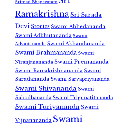
Sri
Srimad Bhagavatam
Ramakrishna
Sri Sarada
Devi
Stories
Swami Abhedananda
Swami Adbhutananda
Swami
Swami Akhandananda
Advaitananda
Swami Brahmananda
Swami
Swami Premananda
Niranjanananda
Swami Ramakrishnananda
Swami
Saradananda
Swami Sarvapriyananda
Swami Shivananda
Swami
Subodhananda
Swami Trigunatitananda
Swami Turiyananda
Swami
Swami
Vijnanananda