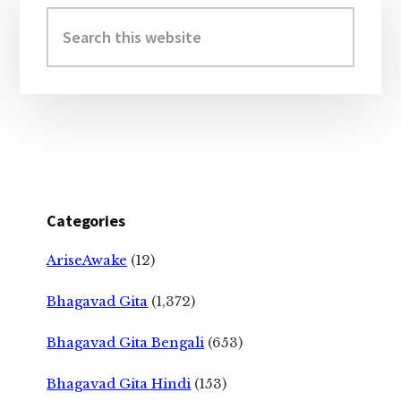
Sidebar
Search
this
website
Categories
AriseAwake
(12)
Bhagavad Gita
(1,372)
Bhagavad Gita Bengali
(653)
Bhagavad Gita Hindi
(153)