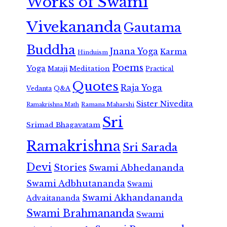
Works of Swami
Vivekananda
Gautama
Buddha
Jnana Yoga
Karma
Hinduism
Poems
Yoga
Meditation
Mataji
Practical
Quotes
Raja Yoga
Vedanta
Q&A
Sister Nivedita
Ramana Maharshi
Ramakrishna Math
Sri
Srimad Bhagavatam
Ramakrishna
Sri Sarada
Devi
Stories
Swami Abhedananda
Swami Adbhutananda
Swami
Swami Akhandananda
Advaitananda
Swami Brahmananda
Swami