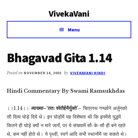
Additional
Skip
Skip
VivekaVani
to
to
menu
main
primary
Voice
content
sidebar
Menu
of
Vivekananda
Bhagavad Gita 1.14
Posted on
NOVEMBER 14, 2001
by
VIVEKAVANI HINDI
Hindi Commentary By Swami Ramsukhdas
।।1.14।।
व्याख्या–
‘ततः श्वेतैर्हयैर्युक्ते’–
चित्ररथ गन्धर्वने अर्जुनको
सौ दिव्य घोड़े दिये थे। इन घोड़ोंमें यह विशेषता थी कि इनमेंसे युद्धमें
कितने ही घोड़े क्यों न मारे जायँ, पर ये संख्यामें सौ-के-सौ ही बने रहते
थे, कम नहीं होते थे। ये पृथ्वी, स्वर्ग आदि सभी स्थानोंमें जा सकते थे।