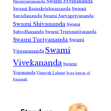
Swami Premananda
Niranjanananda
Swami Ramakrishnananda
Swami
Saradananda
Swami Sarvapriyananda
Swami Shivananda
Swami
Subodhananda
Swami Trigunatitananda
Swami Turiyananda
Swami
Swami
Vijnanananda
Vivekananda
Swami
Yogananda
Vinayak Lohani
Yoga Sutras of
Patanjali