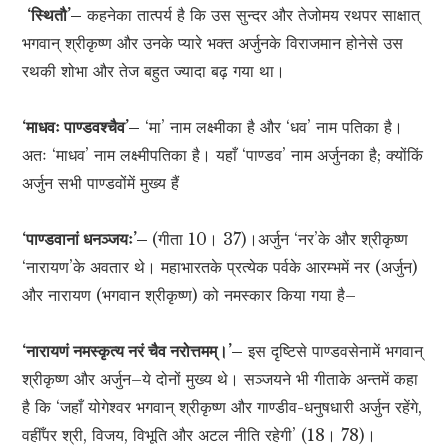
‘स्थितौ’–
कहनेका तात्पर्य है कि उस सुन्दर और तेजोमय रथपर साक्षात्
भगवान् श्रीकृष्ण और उनके प्यारे भक्त अर्जुनके विराजमान होनेसे उस
रथकी शोभा और तेज बहुत ज्यादा बढ़ गया था।
‘माधवः पाण्डवश्चैव’–
‘मा’ नाम लक्ष्मीका है और ‘धव’ नाम पतिका है।
अतः ‘माधव’ नाम लक्ष्मीपतिका है। यहाँ ‘पाण्डव’ नाम अर्जुनका है; क्योंकिं
अर्जुन सभी पाण्डवोंमें मुख्य हैं
‘पाण्डवानां धनञ्जयः’–
(गीता 10। 37)।अर्जुन ‘नर’के और श्रीकृष्ण
‘नारायण’के अवतार थे। महाभारतके प्रत्येक पर्वके आरम्भमें नर (अर्जुन)
और नारायण (भगवान श्रीकृष्ण) को नमस्कार किया गया है–
‘नारायणं नमस्कृत्य नरं चैव नरोत्तमम्।’–
इस दृष्टिसे पाण्डवसेनामें भगवान्
श्रीकृष्ण और अर्जुन–ये दोनों मुख्य थे। सञ्जयने भी गीताके अन्तमें कहा
है कि ‘जहाँ योगेश्वर भगवान् श्रीकृष्ण और गाण्डीव-धनुषधारी अर्जुन रहेंगे,
वहीँपर श्री, विजय, विभूति और अटल नीति रहेगी’ (18। 78)।