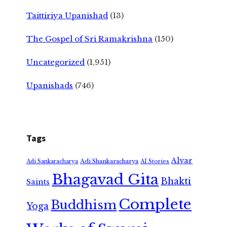
Taittiriya Upanishad
(13)
The Gospel of Sri Ramakrishna
(150)
Uncategorized
(1,951)
Upanishads
(746)
Tags
Alvar
Adi Shankaracharya
Adi Sankaracharya
AI Stories
Bhagavad Gita
Bhakti
Saints
Complete
Buddhism
Yoga