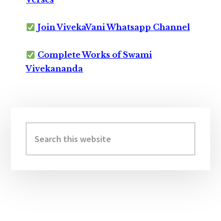
Join VivekaVani Whatsapp Channel
Complete Works of Swami
Vivekananda
Primary
Sidebar
Search
this
website