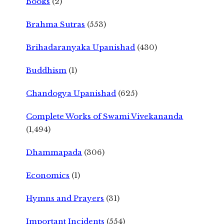
Books
(2)
Brahma Sutras
(553)
Brihadaranyaka Upanishad
(430)
Buddhism
(1)
Chandogya Upanishad
(625)
Complete Works of Swami Vivekananda
(1,494)
Dhammapada
(306)
Economics
(1)
Hymns and Prayers
(31)
Important Incidents
(554)