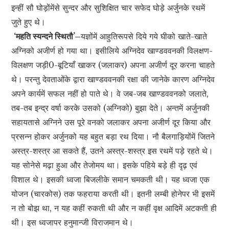
इन्हीं सौ घोड़ोंमेंसे सुन्दर और सुशिक्षित चार सफेद घोड़े अर्जुनके रथमें
जुते हुए थे।
‘महति स्यन्दने स्थितौ’–
यज्ञोंमें आहुतिरूपसे दिये गये घीको खाते-खाते
अग्निको अजीर्ण हो गया था। इसीलिये अग्निदेव खाण्डववनकी विलक्षण-
विलक्षण जड़ी0-बूटियाँ खाकर (जलाकर) अपना अजीर्ण दूर करना चाहते
थे। परन्तु देवताओंके द्वारा खाण्डववनकी रक्षा की जानेके कारण अग्निदेव
अपने कार्यमें सफल नहीं हो पाते थे। वे जब-जब खाण्डववनको जलाते,
तब-तब इन्द्र वर्षा करके उसको (अग्निको) बुझा देते। अन्तमें अर्जुनकी
सहायतासे अग्निने उस पूरे वनको जलाकर अपना अजीर्ण दूर किया और
प्रसन्न होकर अर्जुनको यह बहुत बड़ा रथ दिया। नौ बैलगाड़ियोंमें जितने
अस्त्र-शस्त्र आ सकते हैं, उतने अस्त्र-शस्त्र इस रथमें पड़े रहते थे।
यह सोनेसे मढ़ा हुआ और तेजोमय था। इसके पहिये बड़े ही दृढ़ एवं
विशाल थे। इसकी ध्वजा बिजलीके समान चमकती थी। यह ध्वजा एक
योजन (चारकोस) तक फहराया करती थी। इतनी लम्बी होनेपर भी इसमें
न तो बोझ था, न यह कहीं रुकती थी और न कहीं वृक्ष आदिमें अटकती ही
थी। इस ध्वजापर हनुमान्जी विराजमान थे।