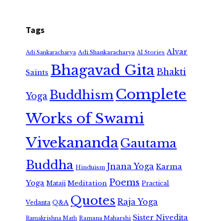
Tags
Alvar
Adi Shankaracharya
Adi Sankaracharya
AI Stories
Bhagavad Gita
Bhakti
Saints
Complete
Buddhism
Yoga
Works of Swami
Vivekananda
Gautama
Buddha
Jnana Yoga
Karma
Hinduism
Poems
Yoga
Meditation
Mataji
Practical
Quotes
Raja Yoga
Vedanta
Q&A
Sister Nivedita
Ramana Maharshi
Ramakrishna Math