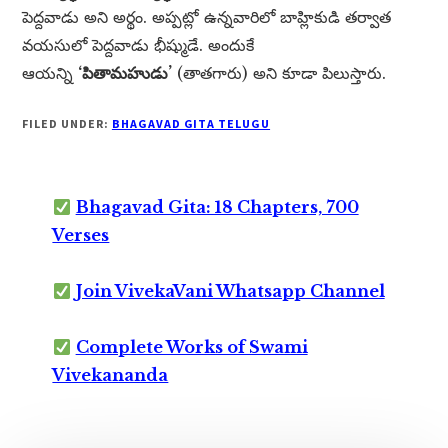
పెద్దవాడు అని అర్థం. అప్పట్లో ఉన్నవారిలో బాహ్లికుడి తర్వాత
వయసులో పెద్దవాడు భీష్ముడే. అందుకే
ఆయన్ని
‘పితామహుడు’
(తాతగారు) అని కూడా పిలుస్తారు.
FILED UNDER:
BHAGAVAD GITA TELUGU
Bhagavad Gita: 18 Chapters, 700
Verses
Join VivekaVani Whatsapp Channel
Complete Works of Swami
Vivekananda