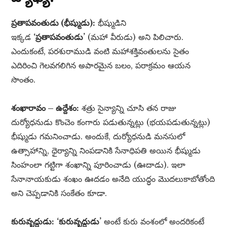
ప్రతాపవంతుడు (భీష్ముడు):
భీష్ముడిని
ఇక్కడ
‘ప్రతాపవంతుడు’
(మహా వీరుడు) అని పిలిచారు.
ఎందుకంటే, పరశురాముడి వంటి మహాశక్తివంతులను సైతం
ఎదిరించి గెలవగలిగిన అపారమైన బలం, పరాక్రమం ఆయన
సొంతం.
శంఖారావం – ఉద్దేశం:
శత్రు సైన్యాన్ని చూసి తన రాజు
దుర్యోధనుడు కొంచెం కంగారు పడుతున్నట్లు (భయపడుతున్నట్లు)
భీష్ముడు గమనించాడు. అందుకే, దుర్యోధనుడి మనసులో
ఉత్సాహాన్ని, ధైర్యాన్ని నింపడానికి సేనాధిపతి అయిన భీష్ముడు
సింహంలా గట్టిగా శంఖాన్ని పూరించాడు (ఊదాడు). ఇలా
సేనానాయకుడు శంఖం ఊదడం అనేది యుద్ధం మొదలుకాబోతోంది
అని చెప్పడానికి సంకేతం కూడా.
కురువృద్ధుడు:
‘కురువృద్ధుడు’
అంటే కురు వంశంలో అందరికంటే