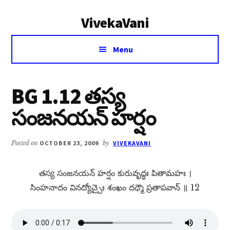
Additional
Skip
Skip
VivekaVani
to
to
menu
main
primary
Voice
content
sidebar
Menu
of
Vivekananda
BG 1.12 తస్య
సంజనయన్​ హర్షం
Posted on
OCTOBER 23, 2009
by
VIVEKAVANI
తస్య సంజనయన్​ హర్షం కురువృద్ధః పితామహః ।
సింహనాదం వినద్యోచ్చైః శంఖం దధ్మౌ ప్రతాపవాన్​ ॥ 12