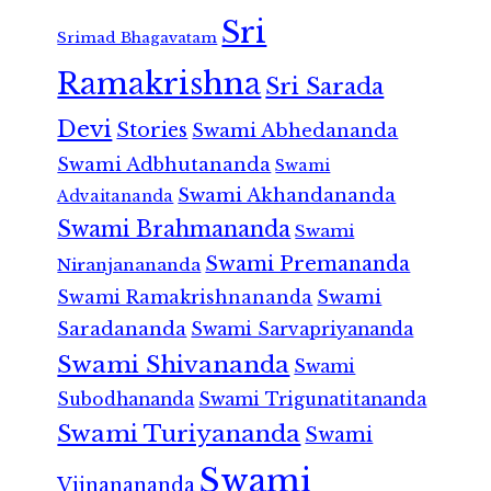
Sri
Srimad Bhagavatam
Ramakrishna
Sri Sarada
Devi
Stories
Swami Abhedananda
Swami Adbhutananda
Swami
Swami Akhandananda
Advaitananda
Swami Brahmananda
Swami
Swami Premananda
Niranjanananda
Swami Ramakrishnananda
Swami
Saradananda
Swami Sarvapriyananda
Swami Shivananda
Swami
Subodhananda
Swami Trigunatitananda
Swami Turiyananda
Swami
Swami
Vijnanananda