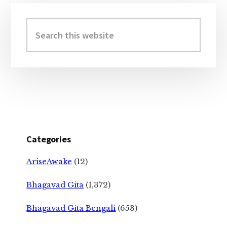
Primary
Sidebar
Search
this
website
Categories
AriseAwake
(12)
Bhagavad Gita
(1,372)
Bhagavad Gita Bengali
(653)