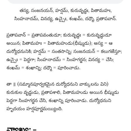
తస్య, సంజనయన్​, హర్షమ్​, కురువృద్ధః, పితామహః,
సింహనాదమ్​, వినద్య, ఉచ్చైః, శంఖమ్​, దధ్మౌ, ప్రతాపవాన్​.
ప్రతాపవాన్​ = ప్రతాపవంతుడూ; కురువృద్ధః = కురువృద్ధుడూ
అయిన; పితామహః = పితామహుడు(భీష్ముడు); అస్య = ఆ
దుర్యోధనునికి; హర్షమ్​ = సంతసాన్ని; సంజనయన్​ = కలుగజేస్తూ;
ఉచ్చైః = పెద్దగా; సింహనాదమ్​ = సింహగర్జన; వినద్య = చేసి;
శంఖమ్​ = శంఖాన్ని; దధ్మౌ = పూరించాడు.
తా ॥ (సమ్మానపూర్వకమైన దుర్యోధనుని వాక్కులను విని)
కురుకుల వృద్ధుడు, ప్రతాపశాలి, పితామహుడు అయిన భీష్ముడు
పెద్దగా సింహగర్జన చేసి, శంఖాన్ని పూరించాడు. దుర్యోధనుని
హృదయం హర్షపూర్ణమయ్యింది.
వ్యాఖ్య: –