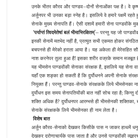
उनके भीतर कौरव और पाण्डव–दोनों सेनाओंका पक्ष है। वे कृष्णक
अर्जुनपर भी उनका बड़ा स्नेह है। इसलिये वे हमारे पक्षमें रहते 
सेनाके मुख्य सेनापति हैं। ऐसी दशामें हमारी सेना पाण्डवोंके 
‘पर्याप्तं त्विदमेतेषां बलं भीमाभिरक्षितम्’–
परन्तु यह जो पाण्डवो
इनकी सेनामें मतभेद नहीं है, प्रत्युत सभी एकमत होकर संगठि
बचपनसे ही मेरेको हराता आया है। यह अकेला ही मेरेसहित सौ भ
नाश करनेपर तुला हुआ है! इसका शरीर वज्रके समान मजबूत ह
यह भीमसेन पाण्डवोंकी सेनाका संरक्षक है, इसलिये यह सेना वास्त
यहाँ एक शङ्का हो सकती है कि दुर्योधनने अपनी सेनाके संरक
नियुक्त हैं। परन्तु पाण्डव-सेनाके संरक्षकके लिये भीमसेनका
दुर्योधन इस समय सेनापतियोंकी बात नहीं सोच रहा है; किन्तु 
शक्ति अधिक है? दुर्योधनपर आरम्भसे ही भीमसेनकी शक्तिका,
सेनाके संरक्षकके लिये भीमसेनका ही नाम लेता है।
विशेष बात
अर्जुन कौरव-सेनाको देखकर किसीके पास न जाकर हाथमें धनुष 
देखकर द्रोणाचार्यके पास जाता है और उनसे पाण्डवोंकी व्यूहर