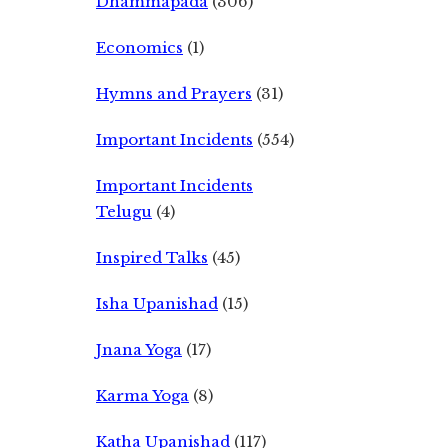
Dhammapada
(306)
Economics
(1)
Hymns and Prayers
(31)
Important Incidents
(554)
Important Incidents
Telugu
(4)
Inspired Talks
(45)
Isha Upanishad
(15)
Jnana Yoga
(17)
Karma Yoga
(8)
Katha Upanishad
(117)