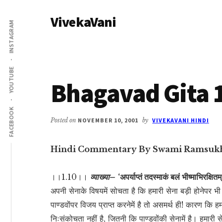
Additional
Skip
Skip
VivekaVani
to
to
menu
INSTAGRAM
main
primary
Voice
content
sidebar
of
Vivekananda
YOUTUBE
Bhagavad Gita 
FACEBOOK
Posted on
NOVEMBER 10, 2001
by
VIVEKAVANI HINDI
Hindi Commentary By Swami Ramsuk
।।1.10।।
व्याख्या–
‘अपर्याप्तं तदस्माकं बलं भीष्माभिरक्षित
अपनी सेनाके विषयमें सोचता है कि हमारी सेना बड़ी होनेपर भी 
पाण्डवोंपर विजय प्राप्त करनेमें है तो असमर्थ ही! कारण कि ह
निःसंकोचता नहीं है, जितनी कि पाण्डवोंकी सेनामें है। हमारी से