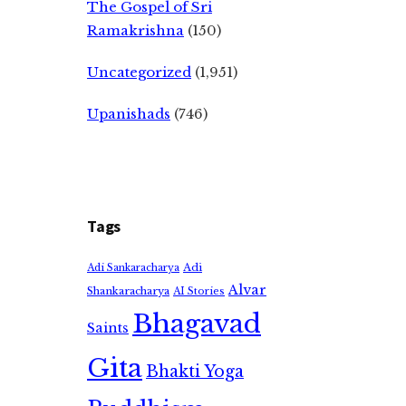
The Gospel of Sri
Ramakrishna
(150)
Uncategorized
(1,951)
Upanishads
(746)
Tags
Adi
Adi Sankaracharya
Alvar
Shankaracharya
AI Stories
Bhagavad
Saints
Gita
Bhakti Yoga