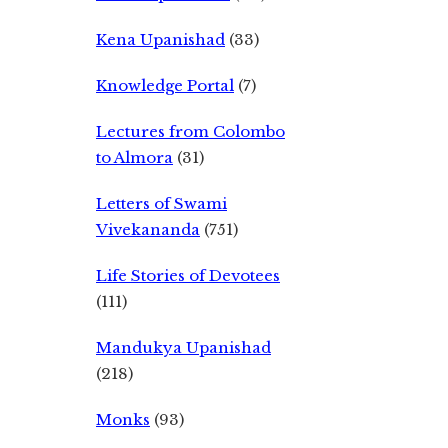
Kena Upanishad
(33)
Knowledge Portal
(7)
Lectures from Colombo
to Almora
(31)
Letters of Swami
Vivekananda
(751)
Life Stories of Devotees
(111)
Mandukya Upanishad
(218)
Monks
(93)