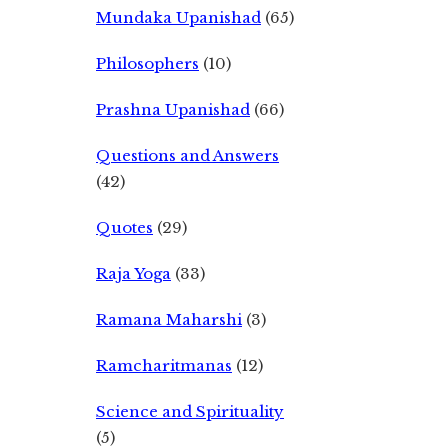
Mundaka Upanishad
(65)
Philosophers
(10)
Prashna Upanishad
(66)
Questions and Answers
(42)
Quotes
(29)
Raja Yoga
(33)
Ramana Maharshi
(3)
Ramcharitmanas
(12)
Science and Spirituality
(5)