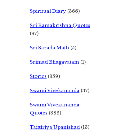
Spiritual Diary
(366)
Sri Ramakrishna Quotes
(87)
Sri Sarada Math
(5)
Srimad Bhagavatam
(1)
Stories
(359)
Swami Vivekananda
(37)
Swami Vivekananda
Quotes
(383)
Taittiriya Upanishad
(13)