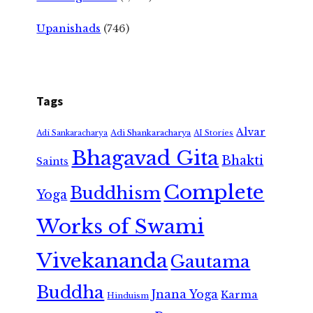
Upanishads
(746)
Tags
Alvar
Adi Shankaracharya
Adi Sankaracharya
AI Stories
Bhagavad Gita
Bhakti
Saints
Complete
Buddhism
Yoga
Works of Swami
Vivekananda
Gautama
Buddha
Jnana Yoga
Karma
Hinduism