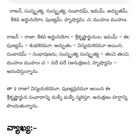
రాజన్​, సంస్మృత్య, సంస్మృత్య, సంవాదమ్​, ఇమమ్​, అద్భుతమ్​,
కేశవ అర్జునయోః, పుణ్యమ్​, హృష్యామి, చ, ముహుః ముహుః.
రాజన్​ = రాజా; కేశవ అర్జునయోః = శ్రీకృష్ణార్జునుల; ఇమమ్​ = ఈ;
పుణ్యమ్​ = శుభకరమూ; అద్భుతం = విస్మయకరమూ అయిన;
సంవాదమ్​ = సంభాషణను; సంస్మృత్య సంస్మృత్య = తలచి తలచి;
ముహుః ముహుః చ = పదే పదే (అనుక్షణం); హృష్యామి =
ఆనందిస్తున్నాను.
తా ॥ రాజా! విస్మయకరమూ, పుణ్యప్రదమూ అయిన ఈ
శ్రీకృష్ణార్జున సంవాదాన్ని మళ్ళీ మళ్ళీ స్మరిస్తూ, అనుక్షణం హర్షాన్ని
పొందుతున్నాను.
వ్యాఖ్య:–