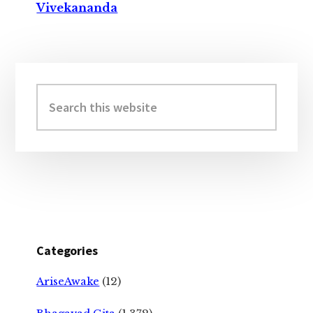
Vivekananda
Primary
Sidebar
Search
this
website
Categories
AriseAwake
(12)