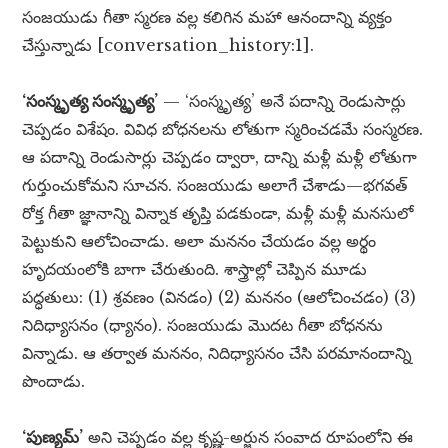
సంజయుడు గీతా స్మరణ వల్ల కలిగిన మహా ఆనందాన్ని వ్యక్తం
చేస్తున్నాడు [conversation_history:1].
‘సంస్మృత్య సంస్మృత్య’
— ‘సంస్మృత్య’ అనే పదాన్ని రెండుసార్లు
చెప్పడం విశేషం. వివిధ బోధనలను లోతుగా స్మరించడమే సంస్మరణ.
ఆ పదాన్ని రెండుసార్లు చెప్పడం ద్వారా, దాన్ని మళ్లీ మళ్లీ లోతుగా
గుర్తుంచుకోమని సూచన. సంజయుడు అలాగే చేశాడు—భగవత్
రోక్త గీతా జ్ఞానాన్ని విన్నాక తృప్తి పడకుండా, మళ్లీ మళ్లీ మనసులో
పెట్టుకుని ఆలోచించాడు. అలా మననం చేయడం వల్ల అర్థం
హృదయంలోకి బాగా చేరుతుంది. శాస్త్రాల్లో చెప్పిన మూడు
పద్ధతులు: (1) శ్రవణం (వినడం) (2) మననం (ఆలోచించడం) (3)
నిదిధ్యాసనం (ధ్యానం). సంజయుడు మొదట గీతా బోధనను
విన్నాడు. ఆ తర్వాత మననం, నిదిధ్యాసనం చేసి పరమానందాన్ని
పొందాడు.
‘పుణ్యమ్’
అని చెప్పడం వల్ల కృష్ణ-అర్జున సంవాద రూపంలోని ఈ