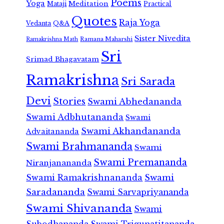
Poems
Yoga
Meditation
Mataji
Practical
Quotes
Raja Yoga
Vedanta
Q&A
Sister Nivedita
Ramana Maharshi
Ramakrishna Math
Sri
Srimad Bhagavatam
Ramakrishna
Sri Sarada
Devi
Stories
Swami Abhedananda
Swami Adbhutananda
Swami
Swami Akhandananda
Advaitananda
Swami Brahmananda
Swami
Swami Premananda
Niranjanananda
Swami Ramakrishnananda
Swami
Saradananda
Swami Sarvapriyananda
Swami Shivananda
Swami