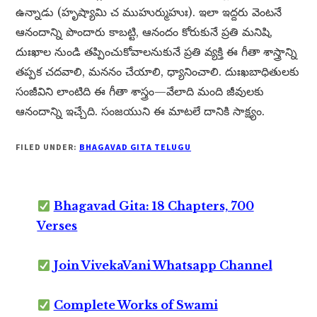
ఉన్నాడు (హృష్యామి చ ముహుర్ముహుః). ఇలా ఇద్దరు వెంటనే
ఆనందాన్ని పొందారు కాబట్టి, ఆనందం కోరుకునే ప్రతి మనిషి,
దుఃఖాల నుండి తప్పించుకోవాలనుకునే ప్రతి వ్యక్తి ఈ గీతా శాస్త్రాన్ని
తప్పక చదవాలి, మననం చేయాలి, ధ్యానించాలి. దుఃఖబాధితులకు
సంజీవిని లాంటిది ఈ గీతా శాస్త్రం—వేలాది మంది జీవులకు
ఆనందాన్ని ఇచ్చేది. సంజయుని ఈ మాటలే దానికి సాక్ష్యం.
FILED UNDER:
BHAGAVAD GITA TELUGU
Bhagavad Gita: 18 Chapters, 700
Verses
Join VivekaVani Whatsapp Channel
Complete Works of Swami