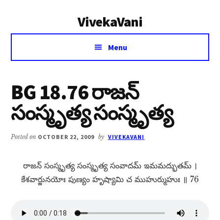
Additional
Skip
Skip
VivekaVani
to
to
menu
main
primary
Voice
content
sidebar
Menu
of
Vivekananda
BG 18.76 రాజన్​
సంస్మృత్య సంస్మృత్య
Posted on
OCTOBER 22, 2009
by
VIVEKAVANI
రాజన్​ సంస్మృత్య సంస్మృత్య సంవాదమ్​ ఇమమద్భుతమ్​ ।
కేశవార్జునయోః పుణ్యం హృష్యామి చ ముహుర్ముహుః ॥ 76