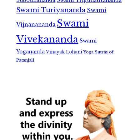
Subodhananda
Swami Trigunatitananda
Swami Turiyananda
Swami
Swami
Vijnanananda
Vivekananda
Swami
Yogananda
Vinayak Lohani
Yoga Sutras of
Patanjali