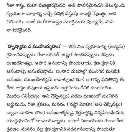
గీతా శాస్త్రం మహా పుణ్యకరమైనది, అతి పావనమైనదని తెలుస్తుంది.
స్వయంగా మోక్షాన్ని ఇచ్చే పవిత్ర వస్తువు కాబట్టి ‘పుణ్యం’ అని
పిలిచారు. అంటే ఈ గీతా శాస్త్రం మూర్తిమయ పుణ్యమే, పాప
నాశకరమైనది.
‘హృష్యామి చ ముహుర్ముహుః’
— తన నిజ స్వరూపాన్ని (ఆత్మను)
గ్రహించినప్పుడు లేదా భగవత్ ఐక్యత పొందినప్పుడు జీవుడు
దుఃఖరహిత్యం, అపార ఆనందాన్ని పొందుతాడు. క్షణ క్షణానికి
ఆనందాన్ని అనుభవిస్తాడు. సంసార దుఃఖాల్లో మునిగిన మనిషికి
ఆనందం, దుఃఖరహిత్యమే కావాల్సింది కదా! ఆ గొప్ప ఫలితాన్ని ఈ
గీతా శాస్త్రం జీవులకు ఇస్తుంది. అర్జునుడు దీనికి ఉదాహరణ.
మొదట (‘విషీదన్తం’ అని చెప్పినట్లు) పరమ దుఃఖంలో మునిగిన
అర్జునుడు, గీతా శ్రవణం, మననం (‘నష్టో మోహః’ అని చెప్పినట్లు)
ద్వారా మోహం తొలగి ఆనందాత్మకుడై, కర్తవ్యాన్ని నిర్వహించేందుకు
యుద్ధభూమిలో దూముకున్నాడు. అలాగే సంజయుడు కూడా గీతా
శ్రవణం, మననం వల్ల క్షణ క్షణానికి పరమానందాన్ని పొందుతూ