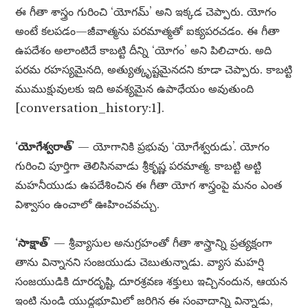
ఈ గీతా శాస్త్రం గురించి ‘యోగమ్’ అని ఇక్కడ చెప్పారు. యోగం
అంటే కలపడం—జీవాత్మను పరమాత్మతో ఐక్యపరచడం. ఈ గీతా
ఉపదేశం అలాంటిదే కాబట్టి దీన్ని ‘యోగం’ అని పిలిచారు. అది
పరమ రహస్యమైనది, అత్యుత్కృష్టమైనదని కూడా చెప్పారు. కాబట్టి
ముముక్షువులకు ఇది అవశ్యమైన ఉపాధేయం అవుతుంది
[conversation_history:1].
‘యోగేశ్వరాత్’
— యోగానికి ప్రభువు ‘యోగేశ్వరుడు’. యోగం
గురించి పూర్తిగా తెలిసినవాడు శ్రీకృష్ణ పరమాత్మ. కాబట్టి అట్టి
మహనీయుడు ఉపదేశించిన ఈ గీతా యోగ శాస్త్రంపై మనం ఎంత
విశ్వాసం ఉంచాలో ఊహించవచ్చు.
‘సాక్షాత్’
— శ్రీవ్యాసుల అనుగ్రహంతో గీతా శాస్త్రాన్ని ప్రత్యక్షంగా
తాను విన్నానని సంజయుడు చెబుతున్నాడు. వ్యాస మహర్షి
సంజయుడికి దూరదృష్టి, దూరశ్రవణ శక్తులు ఇచ్చినందున, ఆయన
ఇంటి నుండి యుద్ధభూమిలో జరిగిన ఈ సంవాదాన్ని విన్నాడు,