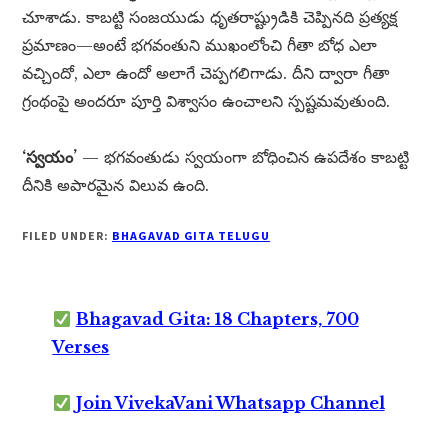
చూశాడు. కాబట్టి సంజయుడు ధృతరాష్ట్రుడికి చెప్పినది ప్రత్యక్ష
ప్రమాణం—అంటే భగవంతుని ముఖంలోంచి గీతా బోధ ఎలా
వచ్చిందో, ఎలా ఉందో అలాగే చెప్పగలిగాడు. దీని ద్వారా గీతా
గ్రంథంపై అందరూ పూర్తి విశ్వాసం ఉంచాలని స్పష్టమవుతుంది.
‘స్వయం’
— భగవంతుడు స్వయంగా బోధించిన ఉపదేశం కాబట్టి
దీనికి అపారమైన విలువ ఉంది.
FILED UNDER:
BHAGAVAD GITA TELUGU
Bhagavad Gita: 18 Chapters, 700
Verses
Join VivekaVani Whatsapp Channel