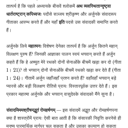
तात्पर्य है कि पहले अध्यायके बीसवें श्लोकमें
अथ व्यवस्थितान्दृष्ट्वा
धार्तराष्ट्रान् कपिध्वजः
पदोंसे सञ्जय श्रीकृष्ण और अर्जुनके संवादरूप
गीताका आरम्भ करते हैं और यहाँ
इति
पदसे उस संवादकी समाप्ति करते
हैं।
अर्जुनके लिये
महात्मनः
विशेषण देनेका तात्पर्य है कि अर्जुन कितने महान्
विलक्षण पुरुष हैं? जिनकी आज्ञाका पालन स्वयं भगवान् करते हैं अर्जुन
कहते हैं कि हे अच्युत मेरे रथको दोनों सेनाओंके बीचमें खड़ा कर दो (गीता
1। 21)? तो भगवान् दोनों सेनाओंके बीचमें रथको खड़ा कर देते हैं (गीता
1। 24)। गीतामें अर्जुन जहाँजहाँ प्रश्न करते हैं? वहाँवहाँ भगवान् बड़े
प्यारसे और बड़ी विलक्षण रीतिसे प्रायः विस्तारपूर्वक उत्तर देते हैं। इस
प्रकार महात्मा अर्जुनके और भगवान् वासुदेवके संवादको मैंने सुना है।
संवादमिममश्रौषमद्भुतं रोमहर्षणम् —
इस संवादमें अद्भुत और रोमहर्षणपना
क्या है शास्त्रोंमें प्रायः ऐसी बात आती है कि संसारकी निवृत्ति करनेसे ही
मनुष्य पारमार्थिक मार्गपर चल सकता है और उसका कल्याण हो सकता