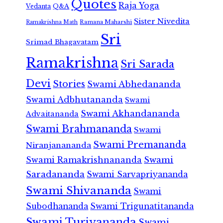
Quotes
Raja Yoga
Vedanta
Q&A
Sister Nivedita
Ramana Maharshi
Ramakrishna Math
Sri
Srimad Bhagavatam
Ramakrishna
Sri Sarada
Devi
Stories
Swami Abhedananda
Swami Adbhutananda
Swami
Swami Akhandananda
Advaitananda
Swami Brahmananda
Swami
Swami Premananda
Niranjanananda
Swami Ramakrishnananda
Swami
Saradananda
Swami Sarvapriyananda
Swami Shivananda
Swami
Subodhananda
Swami Trigunatitananda
Swami Turiyananda
Swami