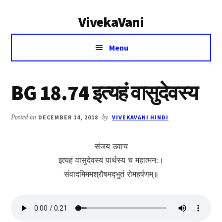
Additional
Skip
Skip
VivekaVani
to
to
menu
main
primary
Voice
content
sidebar
Menu
of
Vivekananda
BG 18.74 इत्यहं वासुदेवस्य
Posted on
DECEMBER 14, 2018
by
VIVEKAVANI HINDI
संजय उवाच
इत्यहं वासुदेवस्य पार्थस्य च महात्मन:।
संवादमिममश्रौष‍‍‍मद्‍भुतं रोमहर्षणम्॥