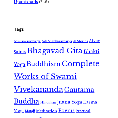
Upanishads
(746)
Tags
Alvar
Adi Shankaracharya
Adi Sankaracharya
AI Stories
Bhagavad Gita
Bhakti
Saints
Complete
Buddhism
Yoga
Works of Swami
Vivekananda
Gautama
Buddha
Jnana Yoga
Karma
Hinduism
Poems
Yoga
Meditation
Mataji
Practical