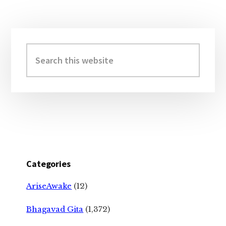
Primary
Sidebar
Search
this
website
Categories
AriseAwake
(12)
Bhagavad Gita
(1,372)