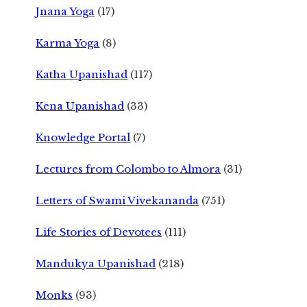
Jnana Yoga
(17)
Karma Yoga
(8)
Katha Upanishad
(117)
Kena Upanishad
(33)
Knowledge Portal
(7)
Lectures from Colombo to Almora
(31)
Letters of Swami Vivekananda
(751)
Life Stories of Devotees
(111)
Mandukya Upanishad
(218)
Monks
(93)