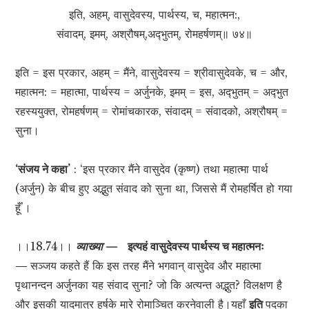
इति, अहम्, वासुदेवस्य, पार्थस्य, च, महात्मन:,
संवादम्, इमम्, अश्रौषम्,अद्‍भुतम्, रोमहर्षणम्॥ ७४॥
इति = इस प्रकार, अहम् = मैंने, वासुदेवस्य = श्रीवासुदेवके, च = और,
महात्मन: = महात्मा, पार्थस्य = अर्जुनके, इमम् = इस, अद्‍भुतम् = अद्‍भुत
रहस्ययुक्त, रोमहर्षणम् = रोमांचकारक, संवादम् = संवादको, अश्रौषम् =
सुना।
‘संजय ने कहा’
: ‘इस प्रकार मैंने वासुदेव (कृष्ण) तथा महात्मा पार्थ
(अर्जुन) के बीच हुए अद्भुत संवाद को सुना था, जिससे मैं रोमहर्षित हो गया
हूँ’।
।।18.74।।
व्याख्या —
इत्यहं वासुदेवस्य पार्थस्य च महात्मनः
—
सञ्जय कहते हैं कि इस तरह मैंने भगवान् वासुदेव और महात्मा
पृथानन्दन अर्जुनका यह संवाद सुना? जो कि अत्यन्त अद्भुत? विलक्षण है
और इसकी यादमात्र हर्षके मारे रोमाञ्चित करनेवाली है।यहाँ
इति
पदका