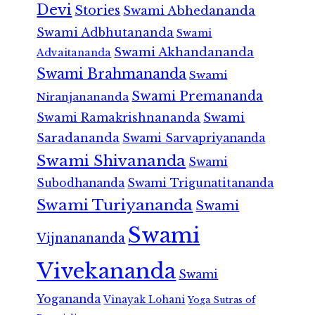
Devi
Stories
Swami Abhedananda
Swami Adbhutananda
Swami
Swami Akhandananda
Advaitananda
Swami Brahmananda
Swami
Swami Premananda
Niranjanananda
Swami Ramakrishnananda
Swami
Saradananda
Swami Sarvapriyananda
Swami Shivananda
Swami
Subodhananda
Swami Trigunatitananda
Swami Turiyananda
Swami
Swami
Vijnanananda
Vivekananda
Swami
Yogananda
Vinayak Lohani
Yoga Sutras of