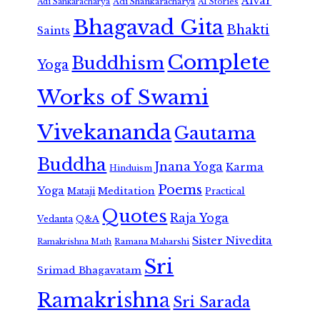
Alvar
Adi Shankaracharya
Adi Sankaracharya
AI Stories
Bhagavad Gita
Bhakti
Saints
Complete
Buddhism
Yoga
Works of Swami
Vivekananda
Gautama
Buddha
Jnana Yoga
Karma
Hinduism
Poems
Yoga
Meditation
Mataji
Practical
Quotes
Raja Yoga
Vedanta
Q&A
Sister Nivedita
Ramana Maharshi
Ramakrishna Math
Sri
Srimad Bhagavatam
Ramakrishna
Sri Sarada