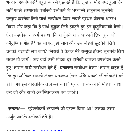
भगवान् अपनेपनसे? बहुत प्यारसे पूछ रहे हैं कि तुम्हारा मोह नष्ट हुआ कि
नहीं पहले अध्यायके पचीसवें श्लोकमें भी भगवान्ने अर्जुनको सुननेके
उन्मुख करनेके लिये
पार्थ
सम्बोधन देकर सबसे प्रथम बोलना आरम्भ
किया और कहा कि हे पार्थ युद्धके लिये इक्ट्ठे हुए इन कुटुम्बियोंको देखो।
ऐसा कहनेका तात्पर्य यह था कि अर्जुनके अन्तःकरणमें छिपा हुआ जो
कौटुम्बिक मोह है? वह जाग्रत् हो जाय और उस मोहसे छूटनेके लिये
उनको चटपटी लग जाय? जिससे वे केवल मेरे सम्मुख होकर सुननेके लिये
तत्पर हो जायँ। अब यहाँ उसी मोहके दूर होनेकी बातका उपसंहार करते
हुए भगवान्
पार्थ
सम्बोधन देते हैं।
धनञ्जय
सम्बोधन देकर भगवान् कहते हैं
कि तुम लौकिक धनको लेकर धनञ्जय (राजाओंके धनको जीतनेवाले) बने
हो। अब इस वास्तविक तत्त्वरूप धनको प्राप्त करके अपने मोहका नाश
कर लो और सच्चे अर्थोंमेंधनञ्जय बन जाओ।
सम्बन्ध —
पूर्वश्लोकमें भगवान्ने जो प्रश्न किया था? उसका उत्तर
अर्जुन आगेके श्लोकमें देते हैं।