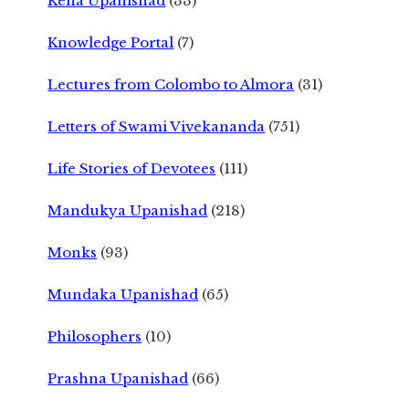
Kena Upanishad
(33)
Knowledge Portal
(7)
Lectures from Colombo to Almora
(31)
Letters of Swami Vivekananda
(751)
Life Stories of Devotees
(111)
Mandukya Upanishad
(218)
Monks
(93)
Mundaka Upanishad
(65)
Philosophers
(10)
Prashna Upanishad
(66)