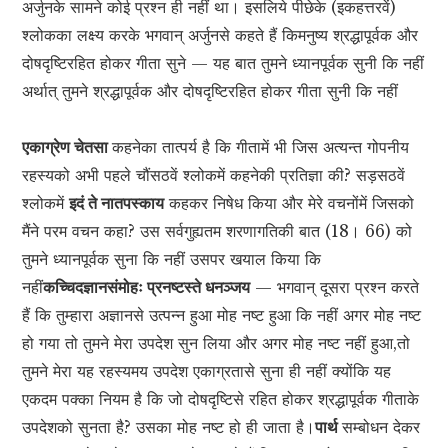
अर्जुनके सामने कोई प्रश्न ही नहीं था। इसलिये पीछेके (इकहत्तरवें)
श्लोकका लक्ष्य करके भगवान् अर्जुनसे कहते हैं किमनुष्य श्रद्धापूर्वक और
दोषदृष्टिरहित होकर गीता सुने — यह बात तुमने ध्यानपूर्वक सुनी कि नहीं
अर्थात् तुमने श्रद्धापूर्वक और दोषदृष्टिरहित होकर गीता सुनी कि नहीं
एकाग्रेण चेतसा
कहनेका तात्पर्य है कि गीतामें भी जिस अत्यन्त गोपनीय
रहस्यको अभी पहले चौंसठवें श्लोकमें कहनेकी प्रतिज्ञा की? सड़सठवें
श्लोकमें
इदं ते नातपस्काय
कहकर निषेध किया और मेरे वचनोंमें जिसको
मैंने परम वचन कहा? उस सर्वगुह्यतम शरणागतिकी बात (18। 66) को
तुमने ध्यानपूर्वक सुना कि नहीं उसपर खयाल किया कि
नहीं
कच्चिदज्ञानसंमोहः प्रनष्टस्ते धनञ्जय
— भगवान् दूसरा प्रश्न करते
हैं कि तुम्हारा अज्ञानसे उत्पन्न हुआ मोह नष्ट हुआ कि नहीं अगर मोह नष्ट
हो गया तो तुमने मेरा उपदेश सुन लिया और अगर मोह नष्ट नहीं हुआ,तो
तुमने मेरा यह रहस्यमय उपदेश एकाग्रतासे सुना ही नहीं क्योंकि यह
एकदम पक्का नियम है कि जो दोषदृष्टिसे रहित होकर श्रद्धापूर्वक गीताके
उपदेशको सुनता है? उसका मोह नष्ट हो ही जाता है।
पार्थ
सम्बोधन देकर