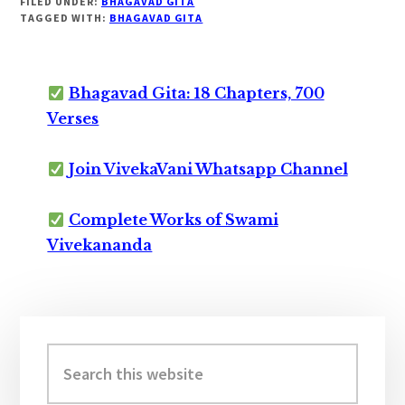
FILED UNDER:
BHAGAVAD GITA
TAGGED WITH:
BHAGAVAD GITA
Bhagavad Gita: 18 Chapters, 700
Verses
Join VivekaVani Whatsapp Channel
Complete Works of Swami
Vivekananda
Primary
Sidebar
Search
this
website