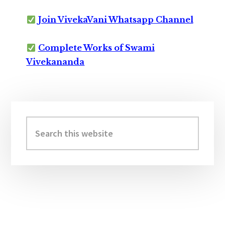
Join VivekaVani Whatsapp Channel
Complete Works of Swami
Vivekananda
Primary
Sidebar
Search
this
website