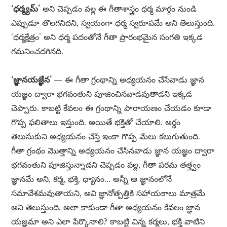
‘ధర్మ్యమ్’
అని చెప్పడం వల్ల ఈ గీతాశాస్త్రం ధర్మ మార్గం నుండి
ఎప్పుడూ తొలగనిదని, స్వయంగా ధర్మ స్వరూపమే అని తెలుస్తుంది.
‘ధర్మక్షేత్రం’ అని ధర్మ పదంతోనే గీతా ప్రారంభమైన సంగతి ఇక్కడ
గమనించదగినది.
‘జ్ఞానయజ్ఞేన’
— ఈ గీతా గ్రంథాన్ని అధ్యయనం చేసేవాడు జ్ఞాన
యజ్ఞం ద్వారా భగవంతుని పూజించినవాడవుతాడని ఇక్కడ
చెప్పారు. కాబట్టి కేవలం ఈ గ్రంథాన్ని పారాయణం చేయడం కూడా
గొప్ప ఫలితాలు ఇస్తుంది. అయితే భక్తితో చేయాలి. అర్థం
తెలుసుకుని అధ్యయనం చేస్తే ఇంకా గొప్ప మేలు కలుగుతుంది.
గీతా గ్రంథం మొత్తాన్ని అధ్యయనం చేసినవాడు జ్ఞాన యజ్ఞం ద్వారా
భగవంతుని పూజిస్తున్నాడని చెప్పడం వల్ల, గీతా పరమ తత్త్వం
జ్ఞానమే అని, కర్మ, భక్తి, ధ్యానం… అన్నీ ఆ జ్ఞానంలోనే
సమావేశమవుతాయని, అవి జ్ఞానోత్పత్తికి సహాయకాలు మాత్రమే
అని తెలుస్తుంది. అలా కాకుండా గీతా అధ్యయనం కేవలం జ్ఞాన
యజ్ఞమా అని ఎలా పేర్కొనాలి? కాబట్టి చిన్న కర్మలు, భక్తి వాటిని