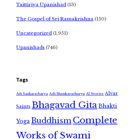
Taittiriya Upanishad
(13)
The Gospel of Sri Ramakrishna
(150)
Uncategorized
(1,951)
Upanishads
(746)
Tags
Alvar
Adi Shankaracharya
Adi Sankaracharya
AI Stories
Bhagavad Gita
Bhakti
Saints
Complete
Buddhism
Yoga
Works of Swami