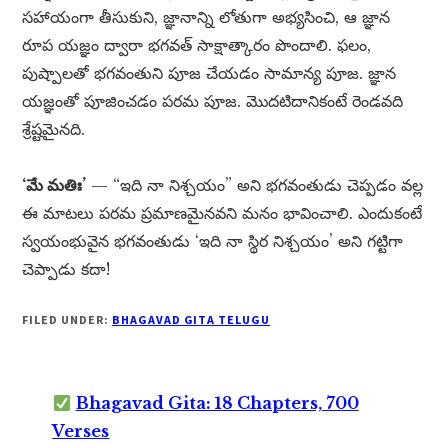
సహాయంగా తీసుకుని, జ్ఞానాన్ని లోతుగా అభ్యసించి, ఆ జ్ఞాన
రూప యజ్ఞం ద్వారా భగవత్ సాక్షాత్కారం పొందాలి. ఫలం,
పుష్పాలతో భగవంతుని పూజ చేయడం సామాన్య పూజ. జ్ఞాన
యజ్ఞంతో పూజించడం పరమ పూజ. మొదటిదానికంటే రెండవది
శ్రేష్టమైనది.
‘మే మతిః’
— “ఇది నా నిశ్చయం” అని భగవంతుడు చెప్పడం వల్ల
ఈ మాటలు పరమ ప్రమాణమైనవని మనం భావించాలి. ఎందుకంటే
స్వయంభువైన భగవంతుడు ‘ఇది నా స్థిర నిశ్చయం’ అని గట్టిగా
చెప్పాడు కదా!
FILED UNDER:
BHAGAVAD GITA TELUGU
Bhagavad Gita: 18 Chapters, 700
Verses