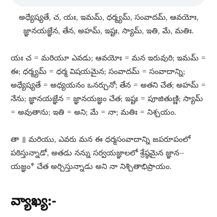
అధ్యేష్యతే, చ, యః, ఇమమ్​, ధర్మ్యమ్​, సంవాదమ్​, ఆవయోః,
జ్ఞానయజ్ఞేన, తేన, అహమ్​, ఇష్టః, స్యామ్​, ఇతి, మే, మతిః.
యః చ = మరియూ ఎవడు; ఆవయోః = మన ఇరువురి; ఇమమ్​ =
ఈ; ధర్మ్యమ్​ = ధర్మ విషయమైన; సంవాదమ్​ = సంవాదాన్ని;
అధ్యేష్యతే = అధ్యయనం ఒనర్చునో; తేన = అతని చేత; అహమ్​ =
నేను; జ్ఞానయజ్ఞేన = జ్ఞానయజ్ఞం చేత; ఇష్టః = పూజితుణ్ణి; స్యామ్​
= అవుతాను; ఇతి = అని; మే = నా; మతిః = నిశ్చయం.
తా ॥ మరియు, ఎవరు మన ఈ ధర్మసంవాదాన్ని జపరూపంలో
పఠిస్తున్నాడో, అతడు నన్ను సర్వయజ్ఞాలలో శ్రేష్ఠమైన జ్ఞాన–
యజ్ఞం* చేత అర్చిస్తున్నాడు అని నా నిశ్చితాభిప్రాయం.
వ్యాఖ్య:-