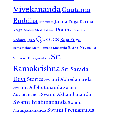
Vivekananda
Gautama
Buddha
Jnana Yoga
Karma
Hinduism
Poems
Yoga
Meditation
Mataji
Practical
Quotes
Raja Yoga
Vedanta
Q&A
Sister Nivedita
Ramana Maharshi
Ramakrishna Math
Sri
Srimad Bhagavatam
Ramakrishna
Sri Sarada
Devi
Stories
Swami Abhedananda
Swami Adbhutananda
Swami
Swami Akhandananda
Advaitananda
Swami Brahmananda
Swami
Swami Premananda
Niranjanananda