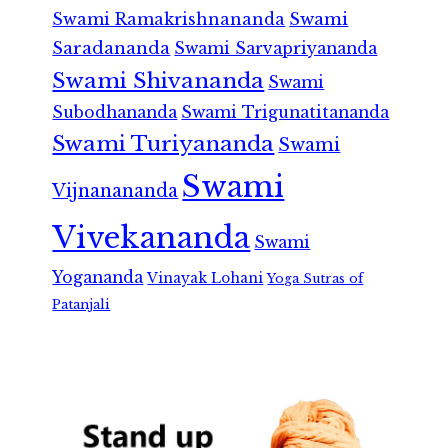
Swami Ramakrishnananda
Swami
Saradananda
Swami Sarvapriyananda
Swami Shivananda
Swami
Subodhananda
Swami Trigunatitananda
Swami Turiyananda
Swami
Swami
Vijnanananda
Vivekananda
Swami
Yogananda
Vinayak Lohani
Yoga Sutras of
Patanjali