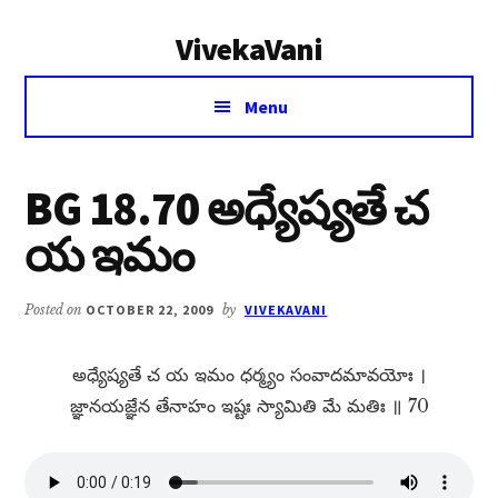
Additional
Skip
Skip
VivekaVani
to
to
menu
main
primary
Voice
content
sidebar
Menu
of
Vivekananda
BG 18.70 అధ్యేష్యతే చ
య ఇమం
Posted on
OCTOBER 22, 2009
by
VIVEKAVANI
అధ్యేష్యతే చ య ఇమం ధర్మ్యం సంవాదమావయోః ।
జ్ఞానయజ్ఞేన తేనాహం ఇష్టః స్యామితి మే మతిః ॥ 70