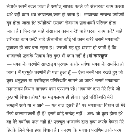
सेवाके रूपमें बदल जाता है अर्थात् साधक पहले जो संसारका काम करता
था? वही काम अब भगवान्का,काम हो जाता है। भगवान्का सम्बन्ध ज्योंज्यों
दृढ़ होता जाता है? त्योंहीत्यों उसका सेवाभाव पूजाभावमें परिणत होता
जाता है। फिर वह चाहे संसारका काम करे? चाहे घरका काम करे? चाहे
शरीरका काम करे? चाहे ऊँचानीचा कोई भी काम करे? उसमें भगवान्की
पूजाका ही भाव बना रहता है। उसकी यह दृढ़ धारणा हो जाती है कि
भगवान्की पूजाके सिवाय मेरा कुछ भी काम नहीं है।
मां नमस्कुरु
—
भगवान्के चरणोंमें साष्टाङ्ग प्रणाम करके सर्वथा भगवान्के समर्पित हो
जाय। मैं प्रभुके चरणोंमें ही पड़ा हुआ हूँ — ऐसा मनमें भाव रखते हुए जो
कुछ अनुकूल या प्रतिकूल परिस्थिति सामने आ जाय? उसमें भगवान्का
मङ्गलमय विधान मानकर परम प्रसन्न रहे।भगवान्के द्वारा मेरे लिये जो
कुछ भी विधान होगा? वह मङ्गलमय ही होगा। पूरी परिस्थिति मेरी
समझमें आये या न आये — यह बात दूसरी है? पर भगवान्का विधान तो मेरे
लिये कल्याणकारी ही है? इसमें कोई सन्देह नहीं। अतः जो कुछ होता है?
वह मेरे कर्मोंका फल नहीं है? प्रत्युत भगवान्के द्वारा कृपा करके केवल मेरे
हितके लिये भेजा हुआ विधान है। कारण कि भगवान् प्राणिमात्रके परम