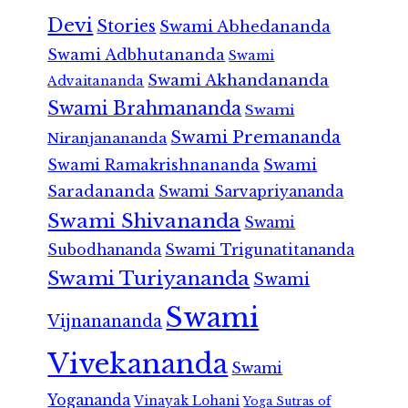
Devi
Stories
Swami Abhedananda
Swami Adbhutananda
Swami
Swami Akhandananda
Advaitananda
Swami Brahmananda
Swami
Swami Premananda
Niranjanananda
Swami Ramakrishnananda
Swami
Saradananda
Swami Sarvapriyananda
Swami Shivananda
Swami
Subodhananda
Swami Trigunatitananda
Swami Turiyananda
Swami
Swami
Vijnanananda
Vivekananda
Swami
Yogananda
Vinayak Lohani
Yoga Sutras of