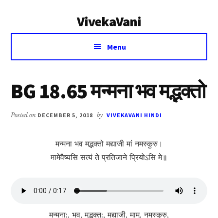
Additional
Skip
Skip
VivekaVani
to
to
menu
main
primary
Voice
content
sidebar
Menu
of
Vivekananda
BG 18.65 मन्मना भव मद्भक्तो
Posted on
DECEMBER 5, 2018
by
VIVEKAVANI HINDI
मन्मना भव मद्भक्तो मद्याजी मां नमस्कुरु।
मामेवैष्यसि सत्यं ते प्रतिजाने प्रियोऽसि मे॥
मन्मना:, भव, मद्भक्त:, मद्याजी, माम्, नमस्कुरु,