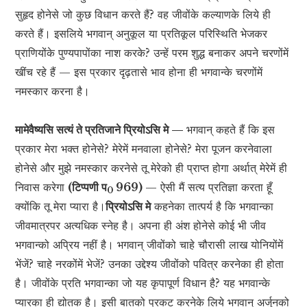
सुहृद होनेसे जो कुछ विधान करते हैं? वह जीवोंके कल्याणके लिये ही
करते हैं। इसलिये भगवान् अनुकूल या प्रतिकूल परिस्थिति भेजकर
प्राणियोंके पुण्यपापोंका नाश करके? उन्हें परम शुद्ध बनाकर अपने चरणोंमें
खींच रहे हैं — इस प्रकार दृढ़तासे भाव होना ही भगवान्के चरणोंमें
नमस्कार करना है।
मामेवैष्यसि सत्यं ते प्रतिजाने प्रियोऽसि मे —
भगवान् कहते हैं कि इस
प्रकार मेरा भक्त होनेसे? मेरेमें मनवाला होनेसे? मेरा पूजन करनेवाला
होनेसे और मुझे नमस्कार करनेसे तू मेरेको ही प्राप्त होगा अर्थात् मेरेमें ही
निवास करेगा
(टिप्पणी प
969)
— ऐसी मैं सत्य प्रतिज्ञा करता हूँ
0
क्योंकि तू मेरा प्यारा है।
प्रियोऽसि मे
कहनेका तात्पर्य है कि भगवान्का
जीवमात्रपर अत्यधिक स्नेह है। अपना ही अंश होनेसे कोई भी जीव
भगवान्को अप्रिय नहीं है। भगवान् जीवोंको चाहे चौरासी लाख योनियोंमें
भेंजें? चाहे नरकोंमें भेजें? उनका उद्देश्य जीवोंको पवित्र करनेका ही होता
है। जीवोंके प्रति भगवान्का जो यह कृपापूर्ण विधान है? यह भगवान्के
प्यारका ही द्योतक है। इसी बातको प्रकट करनेके लिये भगवान् अर्जुनको