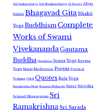
Alvar
Adi Shankaracharya
Adi Sankaracharya
AI Stories
Bhagavad Gita
Bhakti
Saints
Complete
Buddhism
Yoga
Works of Swami
Vivekananda
Gautama
Buddha
Jnana Yoga
Karma
Hinduism
Poems
Yoga
Meditation
Mataji
Practical
Quotes
Raja Yoga
Vedanta
Q&A
Sister Nivedita
Ramana Maharshi
Ramakrishna Math
Sri
Srimad Bhagavatam
Ramakrishna
Sri Sarada