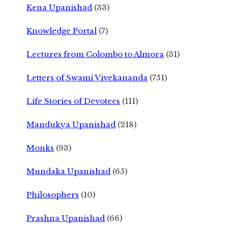
Kena Upanishad
(33)
Knowledge Portal
(7)
Lectures from Colombo to Almora
(31)
Letters of Swami Vivekananda
(751)
Life Stories of Devotees
(111)
Mandukya Upanishad
(218)
Monks
(93)
Mundaka Upanishad
(65)
Philosophers
(10)
Prashna Upanishad
(66)