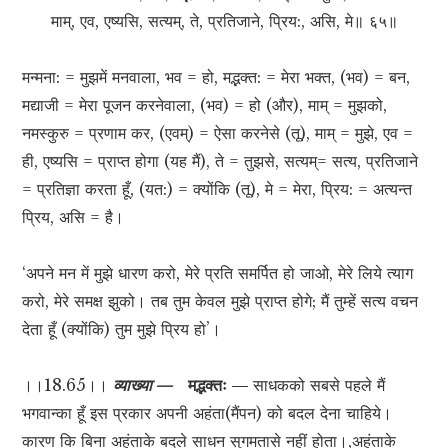
माम्, एव, एष्यसि, सत्यम्, ते, प्रतिजाने, प्रिय:, असि, मे॥ ६५॥
मन्मना: = मुझमें मनवाला, भव = हो, मद्भक्त: = मेरा भक्त, (भव) = बन,
मद्याजी = मेरा पूजन करनेवाला, (भव) = हो (और), माम् = मुझको,
नमस्कुरु = प्रणाम कर, (एवम्) = ऐसा करनेसे (तू), माम् = मुझे, एव =
ही, एष्यसि = प्राप्त होगा (यह मैं), ते = तुझसे, सत्यम्= सत्य, प्रतिजाने
= प्रतिज्ञा करता हूँ, (यत:) = क्योंकि (तू), मे = मेरा, प्रिय: = अत्यन्त
प्रिय, असि = है।
‘अपने मन में मुझे धारण करो, मेरे प्रति समर्पित हो जाओ, मेरे लिये त्याग
करो, मेरे समक्ष झुको। तब तुम केवल मुझे प्राप्त होगे; मैं तुम्हें सत्य वचन
देता हूँ (क्योंकि) तुम मुझे प्रिय हो’।
।।18.65।।
व्याख्या —
मद्भक्तः —
साधकको सबसे पहले मैं
भगवान्का हूँ इस प्रकार अपनी अहंता(मैंपन) को बदल देना चाहिये।
कारण कि बिना अहंताके बदले साधन सुगमतासे नहीं होता।,अहंताके