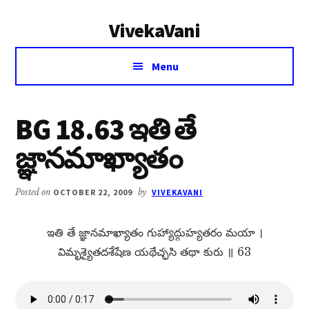
Additional
Skip
Skip
VivekaVani
to
to
menu
main
primary
Voice
content
sidebar
Menu
of
Vivekananda
BG 18.63 ఇతి తే
జ్ఞానమాఖ్యాతం
Posted on
OCTOBER 22, 2009
by
VIVEKAVANI
ఇతి తే జ్ఞానమాఖ్యాతం గుహ్యాద్గుహ్యతరం మయా ।
విమృశ్యైతదశేషేణ యథేచ్ఛసి తథా కురు ॥ 63