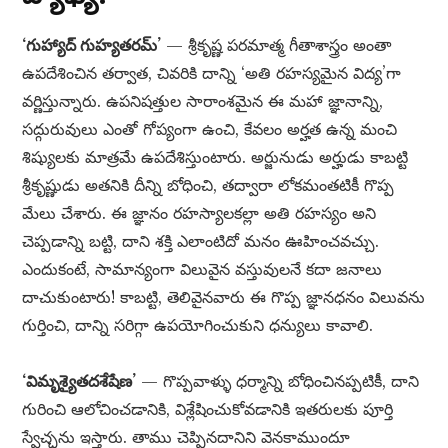
‘గుహ్యాద్ గుహ్యతరమ్’
— శ్రీకృష్ణ పరమాత్మ గీతాశాస్త్రం అంతా
ఉపదేశించిన తర్వాత, చివరికి దాన్ని ‘అతి రహస్యమైన విద్య’గా
వర్ణిస్తున్నారు. ఉపనిషత్తుల సారాంశమైన ఈ మహా జ్ఞానాన్ని,
సద్గురువులు ఎంతో గోప్యంగా ఉంచి, కేవలం అర్హత ఉన్న మంచి
శిష్యులకు మాత్రమే ఉపదేశిస్తుంటారు. అర్జునుడు అర్హుడు కాబట్టి
శ్రీకృష్ణుడు అతనికి దీన్ని బోధించి, తద్వారా లోకమంతటికీ గొప్ప
మేలు చేశారు. ఈ జ్ఞానం రహస్యాలకల్లా అతి రహస్యం అని
చెప్పడాన్ని బట్టి, దాని శక్తి ఎలాంటిదో మనం ఊహించవచ్చు.
ఎందుకంటే, సామాన్యంగా విలువైన వస్తువులనే కదా జనాలు
దాచుకుంటారు! కాబట్టి, తెలివైనవారు ఈ గొప్ప జ్ఞానధనం విలువను
గుర్తించి, దాన్ని సరిగ్గా ఉపయోగించుకుని ధన్యులు కావాలి.
‘విమృశ్యైతదశేషేణ’
— గొప్పవాళ్ళు ధర్మాన్ని బోధించినప్పటికీ, దాని
గురించి ఆలోచించడానికి, విశ్లేషించుకోవడానికి ఇతరులకు పూర్తి
స్వేచ్ఛను ఇస్తారు. తాము చెప్పినదానిని వెనకాముందూ