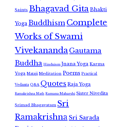
Bhagavad Gita
Bhakti
Saints
Complete
Buddhism
Yoga
Works of Swami
Vivekananda
Gautama
Buddha
Jnana Yoga
Karma
Hinduism
Poems
Yoga
Meditation
Mataji
Practical
Quotes
Raja Yoga
Vedanta
Q&A
Sister Nivedita
Ramana Maharshi
Ramakrishna Math
Sri
Srimad Bhagavatam
Ramakrishna
Sri Sarada