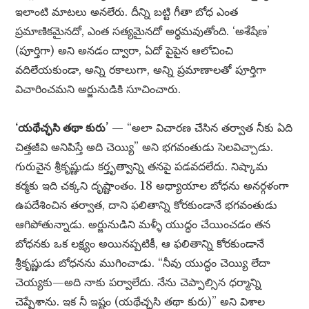
ఇలాంటి మాటలు అనలేరు. దీన్ని బట్టి గీతా బోధ ఎంత
ప్రమాణికమైనదో, ఎంత సత్యమైనదో అర్థమవుతోంది. ‘అశేషేణ’
(పూర్తిగా) అని అనడం ద్వారా, ఏదో పైపైన ఆలోచించి
వదిలేయకుండా, అన్ని రకాలుగా, అన్ని ప్రమాణాలతో పూర్తిగా
విచారించమని అర్జునుడికి సూచించారు.
‘యథేచ్ఛసి తథా కురు’
— “అలా విచారణ చేసిన తర్వాత నీకు ఏది
చిత్తజీవి అనిపిస్తే అది చెయ్యి” అని భగవంతుడు సెలవిచ్చాడు.
గురువైన శ్రీకృష్ణుడు కర్తృత్వాన్ని తనపై పడవదలేదు. నిష్కామ
కర్మకు ఇది చక్కని దృష్టాంతం. 18 అధ్యాయాల బోధను అనర్గళంగా
ఉపదేశించిన తర్వాత, దాని ఫలితాన్ని కోరకుండానే భగవంతుడు
ఆగిపోతున్నాడు. అర్జునుడిని మళ్ళీ యుద్ధం చేయించడం తన
బోధనకు ఒక లక్ష్యం అయినప్పటికీ, ఆ ఫలితాన్ని కోరకుండానే
శ్రీకృష్ణుడు బోధనను ముగించాడు. “నీవు యుద్ధం చెయ్యి లేదా
చెయ్యకు—అది నాకు పర్వాలేదు. నేను చెప్పాల్సిన ధర్మాన్ని
చెప్పేశాను. ఇక నీ ఇష్టం (యథేచ్ఛసి తథా కురు)” అని విశాల