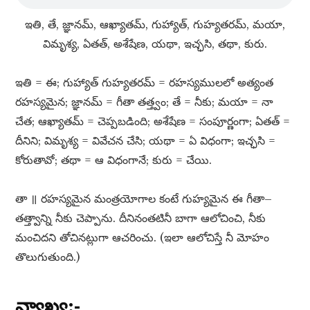
ఇతి, తే, జ్ఞానమ్​, ఆఖ్యాతమ్​, గుహ్యాత్​, గుహ్యతరమ్​, మయా,
విమృశ్య, ఏతత్​, అశేషేణ, యథా, ఇచ్ఛసి, తథా, కురు.
ఇతి = ఈ; గుహ్యాత్​ గుహ్యతరమ్​ = రహస్యములలో అత్యంత
రహస్యమైన; జ్ఞానమ్​ = గీతా తత్త్వం; తే = నీకు; మయా = నా
చేత; ఆఖ్యాతమ్​ = చెప్పబడింది; అశేషేణ = సంపూర్ణంగా; ఏతత్​ =
దీనిని; విమృశ్య = వివేచన చేసి; యథా = ఏ విధంగా; ఇచ్ఛసి =
కోరుతావో; తథా = ఆ విధంగానే; కురు = చేయి.
తా ॥ రహస్యమైన మంత్రయోగాల కంటే గుహ్యమైన ఈ గీతా–
తత్త్వాన్ని నీకు చెప్పాను. దీనినంతటినీ బాగా ఆలోచించి, నీకు
మంచిదని తోచినట్లుగా ఆచరించు. (ఇలా ఆలోచిస్తే నీ మోహం
తొలుగుతుంది.)
వ్యాఖ్య:-