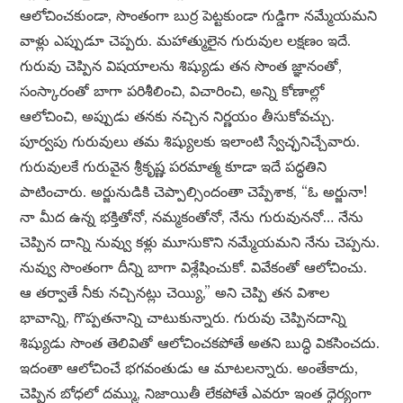
ఆలోచించకుండా, సొంతంగా బుర్ర పెట్టకుండా గుడ్డిగా నమ్మేయమని
వాళ్లు ఎప్పుడూ చెప్పరు. మహాత్ములైన గురువుల లక్షణం ఇదే.
గురువు చెప్పిన విషయాలను శిష్యుడు తన సొంత జ్ఞానంతో,
సంస్కారంతో బాగా పరిశీలించి, విచారించి, అన్ని కోణాల్లో
ఆలోచించి, అప్పుడు తనకు నచ్చిన నిర్ణయం తీసుకోవచ్చు.
పూర్వపు గురువులు తమ శిష్యులకు ఇలాంటి స్వేచ్ఛనిచ్చేవారు.
గురువులకే గురువైన శ్రీకృష్ణ పరమాత్మ కూడా ఇదే పద్ధతిని
పాటించారు. అర్జునుడికి చెప్పాల్సిందంతా చెప్పేశాక, “ఓ అర్జునా!
నా మీద ఉన్న భక్తితోనో, నమ్మకంతోనో, నేను గురువుననో… నేను
చెప్పిన దాన్ని నువ్వు కళ్లు మూసుకొని నమ్మేయమని నేను చెప్పను.
నువ్వు సొంతంగా దీన్ని బాగా విశ్లేషించుకో. వివేకంతో ఆలోచించు.
ఆ తర్వాతే నీకు నచ్చినట్లు చెయ్యి,” అని చెప్పి తన విశాల
భావాన్ని, గొప్పతనాన్ని చాటుకున్నారు. గురువు చెప్పినదాన్ని
శిష్యుడు సొంత తెలివితో ఆలోచించకపోతే అతని బుద్ధి వికసించదు.
ఇదంతా ఆలోచించే భగవంతుడు ఆ మాటలన్నారు. అంతేకాదు,
చెప్పిన బోధలో దమ్ము, నిజాయితీ లేకపోతే ఎవరూ ఇంత ధైర్యంగా