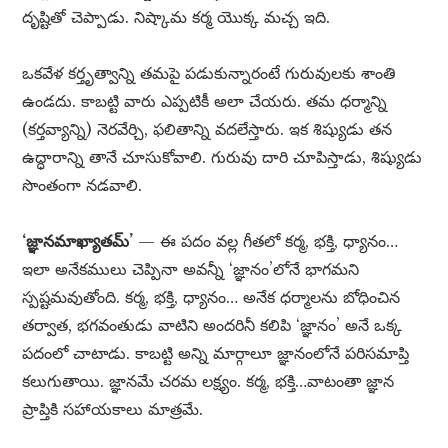
దృష్టితో చెప్పాడు. నిష్కామ కర్మ యొక్క మచ్చ ఇది.
ఒకవేళ కర్తృత్వాన్ని తమపై పడుకున్నారంటే గురువులకు శాంతి
ఉండదు. కాబట్టి వారు ఎప్పటికీ అలా చేయరు. తమ ధర్మాన్ని
(కర్తవ్యాన్ని) నెరవేర్చి, ఫలితాన్ని వదలేస్తారు. ఇక శిష్యుడు తన
ఉద్ధారాన్ని తానే చూసుకోవాలి. గురువు దారి చూపిస్తాడు, శిష్యుడు
సొంతంగా నడవాలి.
‘జ్ఞానమాఖ్యాతమ్’
— ఈ పదం వల్ల గీతలో కర్మ, భక్తి, ధ్యానం…
ఇలా అనేకములు చెప్పినా అవన్నీ ‘జ్ఞానం’లోనే భాగమని
స్పష్టమవుతోంది. కర్మ, భక్తి, ధ్యానం… అనేక ధర్మాలను బోధించిన
తర్వాత, భగవంతుడు వాటిని అందరినీ కలిపి ‘జ్ఞానం’ అనే ఒక్క
పదంలో చాటాడు. కాబట్టి అన్ని మార్గాలూ జ్ఞానంలోనే పరిసమాప్తి
కలుగుతాయి. జ్ఞానమే చరమ లక్ష్యం. కర్మ, భక్తి…వాటంతా జ్ఞాన
ప్రాప్తికి సహాయకాలు మాత్రమే.