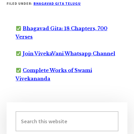
FILED UNDER:
BHAGAVAD GITA TELUGU
Bhagavad Gita: 18 Chapters, 700
Verses
Join VivekaVani Whatsapp Channel
Complete Works of Swami
Vivekananda
Primary
Sidebar
Search
this
website