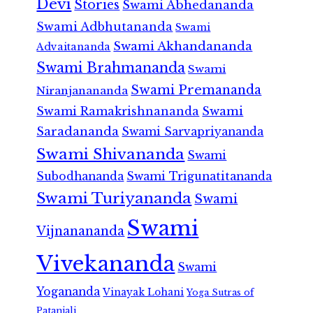
Devi
Stories
Swami Abhedananda
Swami Adbhutananda
Swami
Swami Akhandananda
Advaitananda
Swami Brahmananda
Swami
Swami Premananda
Niranjanananda
Swami Ramakrishnananda
Swami
Saradananda
Swami Sarvapriyananda
Swami Shivananda
Swami
Subodhananda
Swami Trigunatitananda
Swami Turiyananda
Swami
Swami
Vijnanananda
Vivekananda
Swami
Yogananda
Vinayak Lohani
Yoga Sutras of
Patanjali