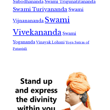
Subodhananda
Swami Trigunatitananda
Swami Turiyananda
Swami
Swami
Vijnanananda
Vivekananda
Swami
Yogananda
Vinayak Lohani
Yoga Sutras of
Patanjali