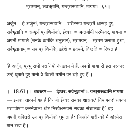
भ्रामयन्, सर्वभूतानि, यन्त्रारूढानि, मायया॥ ६१॥
अर्जुन = हे अर्जुन!, यन्त्रारूढानि = शरीररूप यन्त्रमें आरूढ़ हुए,
सर्वभूतानि = सम्पूर्ण प्राणियोंको, ईश्वर: = अन्तर्यामी परमेश्वर, मायया =
अपनी मायासे (उनके कर्मोंके अनुसार), भ्रामयन् = भ्रमण कराता हुआ,
सर्वभूतानाम् = सब प्राणियोंके, हृद्देशे = हृदयमें, तिष्ठति = स्थित है।
‘हे अर्जुन, प्रभु सभी प्राणियों के हृदय में हैं, अपनी माया से इस प्रकार
उन्हें घुमाते हुए मानो वे किसी मशीन पर चढ़े हुए हैं’।
।।18.61।।
व्याख्या —
ईश्वरः सर्वभूतानां ৷৷. यन्त्रारूढानि मायया
—
इसका तात्पर्य यह है कि जो ईश्वर सबका शासक? नियामक? सबका
भरणपोषण करनेवाला और निरपेक्षरूपसे सबका संचालक है? वह
अपनी,शक्तिसे उन प्राणियोंको घुमाता है? जिन्होंने शरीरको मैं औरमेरा
मान रखा है।