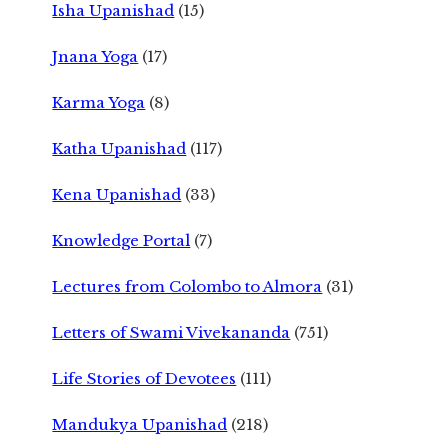
Isha Upanishad
(15)
Jnana Yoga
(17)
Karma Yoga
(8)
Katha Upanishad
(117)
Kena Upanishad
(33)
Knowledge Portal
(7)
Lectures from Colombo to Almora
(31)
Letters of Swami Vivekananda
(751)
Life Stories of Devotees
(111)
Mandukya Upanishad
(218)