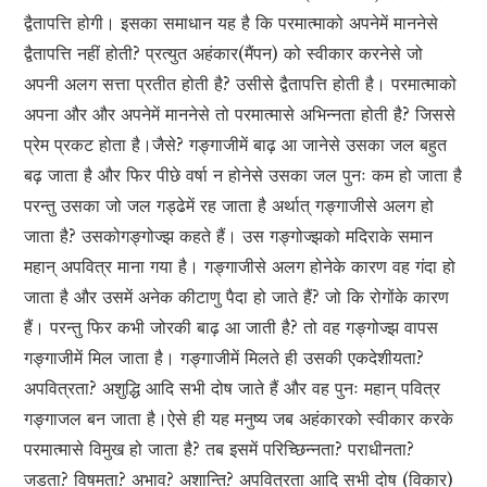
द्वैतापत्ति होगी। इसका समाधान यह है कि परमात्माको अपनेमें माननेसे
द्वैतापत्ति नहीं होती? प्रत्युत अहंकार(मैंपन) को स्वीकार करनेसे जो
अपनी अलग सत्ता प्रतीत होती है? उसीसे द्वैतापत्ति होती है। परमात्माको
अपना और और अपनेमें माननेसे तो परमात्मासे अभिन्नता होती है? जिससे
प्रेम प्रकट होता है।जैसे? गङ्गाजीमें बाढ़ आ जानेसे उसका जल बहुत
बढ़ जाता है और फिर पीछे वर्षा न होनेसे उसका जल पुनः कम हो जाता है
परन्तु उसका जो जल गड्ढेमें रह जाता है अर्थात् गङ्गाजीसे अलग हो
जाता है? उसकोगङ्गोज्झ कहते हैं। उस गङ्गोज्झको मदिराके समान
महान् अपवित्र माना गया है। गङ्गाजीसे अलग होनेके कारण वह गंदा हो
जाता है और उसमें अनेक कीटाणु पैदा हो जाते हैं? जो कि रोगोंके कारण
हैं। परन्तु फिर कभी जोरकी बाढ़ आ जाती है? तो वह गङ्गोज्झ वापस
गङ्गाजीमें मिल जाता है। गङ्गाजीमें मिलते ही उसकी एकदेशीयता?
अपवित्रता? अशुद्धि आदि सभी दोष जाते हैं और वह पुनः महान् पवित्र
गङ्गाजल बन जाता है।ऐसे ही यह मनुष्य जब अहंकारको स्वीकार करके
परमात्मासे विमुख हो जाता है? तब इसमें परिच्छिन्नता? पराधीनता?
जडता? विषमता? अभाव? अशान्ति? अपवित्रता आदि सभी दोष (विकार)