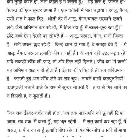
कर्म तुम्ही करते हो, लोग कहते हैं मैं करता हूँ)। यह कैसे है, जानते हो?
वेदान्त की एक सुन्दर उपमा है। एक पतीली में भात चढ़ाया। आलू, बैंगन,
उसी भात में डाल दिए। थोड़ी देर में आलू, बैंगन,चावल उछलने-कूदने
लगे; जैसे अभिमान कर रहे हों, ‘मैं हिल रहा हूँ, मैं उछल-कूद रहा हूँ।’
छोटे बच्चे ऐसा देखने पर सोचते हैं— आलू, परवल, बैंगन, मानो जिन्दा
हैं। तभी उछल-कूद रहे हैं। जिन्हें ज्ञान हो गया है, वे समझा देते हैं— ये
आलू, बैंगन, परवल इत्यादि जीवन्त नहीं हैं। वे स्वयं नहीं उछल-कूद रहे।
यदि लकड़ी खींच ली जाए, तो और फिर नहीं हिलते। जीव का ‘मैं कर्त्ता’
यह अभिमान अज्ञान से होता है। ईश्वर की शक्ति से ही सब शक्तिमान
हैं। जलती हुई आग खींच लेने पर सब चुप। नाचने वाली कठपुतलियाँ
कठपुतली नचाने वाले के हाथ में सुन्दर नाचती हैं। हाथ से गिर जाने पर
न हिलती हैं, न डुलती हैं।
“जब तक ईश्वर-दर्शन नहीं होता, जब तक पारसमणि को छू नहीं लिया
जाता, तब तक ‘मैं कर्त्ता हूँ’, यह भूल रहेगी— मैं सत् कार्य कर रहा हूँ, मैं
असत् कार्य कर रहा हूँ इत्यादि बोध रहेगा। यह भेद-बोध उनकी ही माया