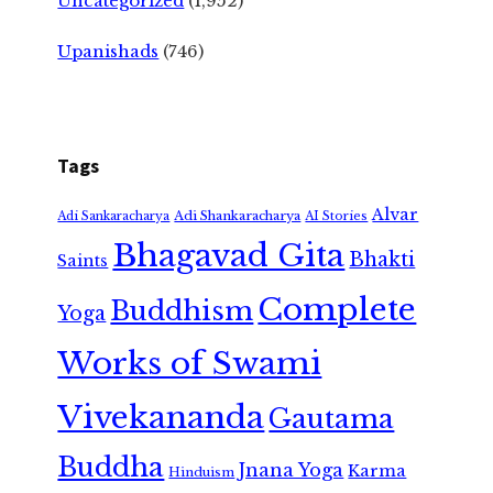
Uncategorized
(1,952)
Upanishads
(746)
Tags
Alvar
Adi Shankaracharya
Adi Sankaracharya
AI Stories
Bhagavad Gita
Bhakti
Saints
Complete
Buddhism
Yoga
Works of Swami
Vivekananda
Gautama
Buddha
Jnana Yoga
Karma
Hinduism