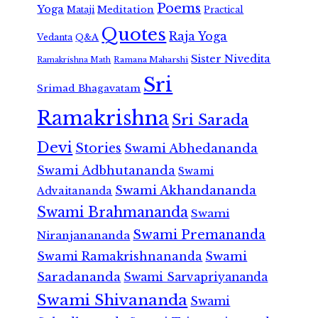
Poems
Yoga
Meditation
Mataji
Practical
Quotes
Raja Yoga
Vedanta
Q&A
Sister Nivedita
Ramana Maharshi
Ramakrishna Math
Sri
Srimad Bhagavatam
Ramakrishna
Sri Sarada
Devi
Stories
Swami Abhedananda
Swami Adbhutananda
Swami
Swami Akhandananda
Advaitananda
Swami Brahmananda
Swami
Swami Premananda
Niranjanananda
Swami Ramakrishnananda
Swami
Saradananda
Swami Sarvapriyananda
Swami Shivananda
Swami