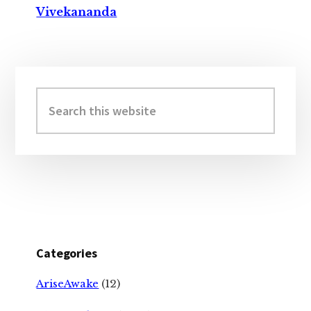
Vivekananda
Primary
Sidebar
Search
this
website
Categories
AriseAwake
(12)