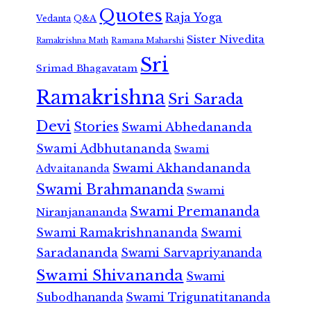
Quotes
Raja Yoga
Vedanta
Q&A
Sister Nivedita
Ramana Maharshi
Ramakrishna Math
Sri
Srimad Bhagavatam
Ramakrishna
Sri Sarada
Devi
Stories
Swami Abhedananda
Swami Adbhutananda
Swami
Swami Akhandananda
Advaitananda
Swami Brahmananda
Swami
Swami Premananda
Niranjanananda
Swami Ramakrishnananda
Swami
Saradananda
Swami Sarvapriyananda
Swami Shivananda
Swami
Subodhananda
Swami Trigunatitananda