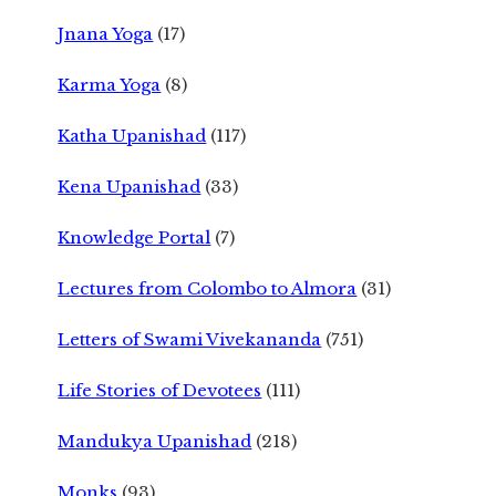
Jnana Yoga
(17)
Karma Yoga
(8)
Katha Upanishad
(117)
Kena Upanishad
(33)
Knowledge Portal
(7)
Lectures from Colombo to Almora
(31)
Letters of Swami Vivekananda
(751)
Life Stories of Devotees
(111)
Mandukya Upanishad
(218)
Monks
(93)