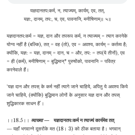
यज्ञदानतप:कर्म, न, त्याज्यम्, कार्यम्, एव, तत्,
यज्ञ:, दानम्, तप:, च, एव, पावनानि, मनीषिणाम्॥ ५॥
यज्ञदानतप:कर्म = यज्ञ, दान और तपरूप कर्म, न त्याज्यम् = त्याग करनेके
योग्य नहीं है (बल्कि), तत् = वह (तो), एव = अवश्य, कार्यम् = कर्तव्य है;
क्योंकि, यज्ञ: = यज्ञ, दानम् = दान, च = और, तप: = तप(ये तीनों), एव
= ही (कर्म), मनीषिणाम् = बुद्धिमान्* पुरुषोंको, पावनानि = पवित्र
करनेवाले हैं।
‘यज्ञ दान और तपस् के कर्म नहीं त्यागे जाने चाहिये, अपितु ये अवश्य किये
जाने चाहिये, (क्योंकि) बुद्धिमान लोगों के अनुसार यज्ञ दान और तपस्
शुद्धिकारक साधन हैं’।
।।18.5।।
व्याख्या —
यज्ञदानतपःकर्म न त्याज्यं कार्यमेव तत्
—
यहाँ भगवान्ने दूसरोंके मत (18। 3) को ठीक बताया है। भगवान्