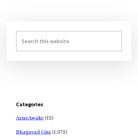
Primary
Sidebar
Search
this
website
Categories
AriseAwake
(12)
Bhagavad Gita
(1,372)