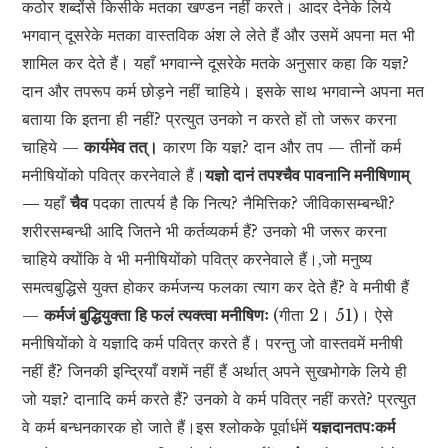
कठोर शब्दोंसे किसीके मतका खण्डन नहीं करते। आदर देनेके लिये
भगवान् दूसरेके मतका वास्तविक अंश ले लेते हैं और उसमें अपना मत भी
शामिल कर देते हैं। यहाँ भगवान्ने दूसरेके मतके अनुसार कहा कि यज्ञ?
दान और तपरूप कर्म छोड़ने नहीं चाहिये। इसके साथ भगवान्ने अपना मत
बताया कि इतना ही नहीं? प्रत्युत उनको न करते हों तो जरूर करना
चाहिये —
कार्यमेव तत्।
कारण कि यज्ञ? दान और तप — तीनों कर्म
मनीषियोंको पवित्र करनेवाले हैं।
यज्ञो दानं तपश्चैव पावनानि मनीषिणाम्
—
यहाँ
चैव
पदका तात्पर्य है कि नित्य? नैमित्तिक? जीविकासम्बन्धी?
शरीरसम्बन्धी आदि जितने भी कर्तव्यकर्म हैं? उनको भी जरूर करना
चाहिये क्योंकि वे भी मनीषियोंको पवित्र करनेवाले हैं।,जो मनुष्य
समत्वबुद्धिसे युक्त होकर कर्मजन्य फलका त्याग कर देते हैं? वे मनीषी हैं
—
कर्मजं बुद्धियुक्ता हि फलं त्यक्त्वा मनीषिणः
(गीता 2। 51)। ऐसे
मनीषियोंको वे यज्ञादि कर्म पवित्र करते हैं। परन्तु जो वास्तवमें मनीषी
नहीं हैं? जिनकी इन्द्रियाँ वशमें नहीं हैं अर्थात् अपने सुखभोगके लिये ही
जो यज्ञ? दानादि कर्म करते हैं? उनको वे कर्म पवित्र नहीं करते? प्रत्युत
वे कर्म बन्धनकारक हो जाते हैं।इस श्लोकके पूर्वार्धमें
यज्ञदानतपःकर्म