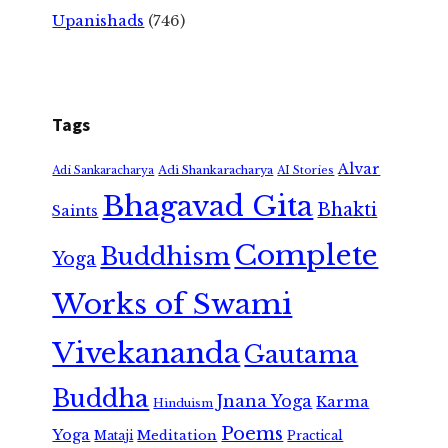
Upanishads
(746)
Tags
Alvar
Adi Shankaracharya
Adi Sankaracharya
AI Stories
Bhagavad Gita
Bhakti
Saints
Complete
Buddhism
Yoga
Works of Swami
Vivekananda
Gautama
Buddha
Jnana Yoga
Karma
Hinduism
Poems
Yoga
Meditation
Mataji
Practical