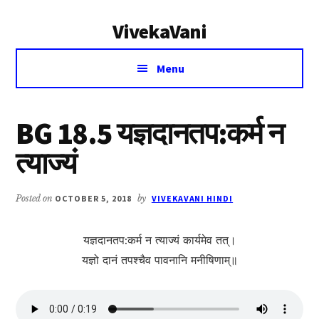
Additional
Skip
Skip
VivekaVani
to
to
menu
main
primary
Voice
content
sidebar
Menu
of
Vivekananda
BG 18.5 यज्ञदानतप:कर्म न
त्याज्यं
Posted on
OCTOBER 5, 2018
by
VIVEKAVANI HINDI
यज्ञदानतप:कर्म न त्याज्यं कार्यमेव तत्।
यज्ञो दानं तपश्चैव पावनानि मनीषिणाम्॥