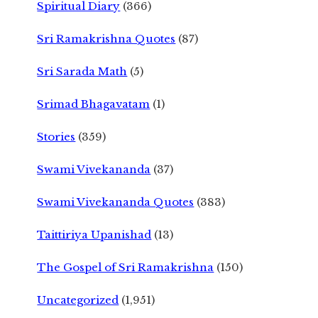
Spiritual Diary
(366)
Sri Ramakrishna Quotes
(87)
Sri Sarada Math
(5)
Srimad Bhagavatam
(1)
Stories
(359)
Swami Vivekananda
(37)
Swami Vivekananda Quotes
(383)
Taittiriya Upanishad
(13)
The Gospel of Sri Ramakrishna
(150)
Uncategorized
(1,951)