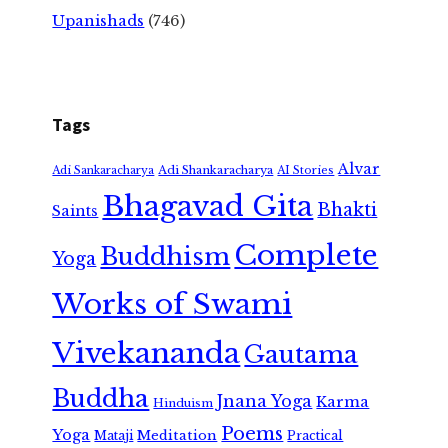
Upanishads
(746)
Tags
Alvar
Adi Shankaracharya
Adi Sankaracharya
AI Stories
Bhagavad Gita
Bhakti
Saints
Complete
Buddhism
Yoga
Works of Swami
Vivekananda
Gautama
Buddha
Jnana Yoga
Karma
Hinduism
Poems
Yoga
Meditation
Mataji
Practical