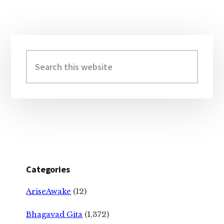
Primary
Sidebar
Search
this
website
Categories
AriseAwake
(12)
Bhagavad Gita
(1,372)