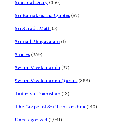
Spiritual Diary
(366)
Sri Ramakrishna Quotes
(87)
Sri Sarada Math
(5)
Srimad Bhagavatam
(1)
Stories
(359)
Swami Vivekananda
(37)
Swami Vivekananda Quotes
(383)
Taittiriya Upanishad
(13)
The Gospel of Sri Ramakrishna
(150)
Uncategorized
(1,951)