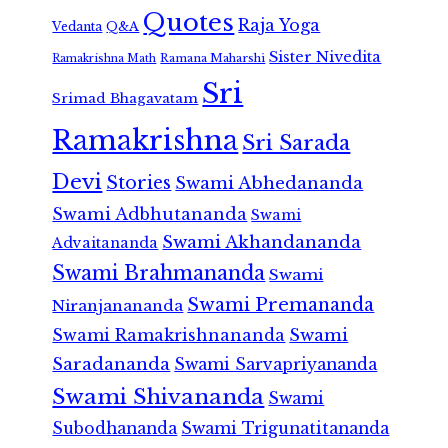
Quotes
Raja Yoga
Vedanta
Q&A
Sister Nivedita
Ramana Maharshi
Ramakrishna Math
Sri
Srimad Bhagavatam
Ramakrishna
Sri Sarada
Devi
Stories
Swami Abhedananda
Swami Adbhutananda
Swami
Swami Akhandananda
Advaitananda
Swami Brahmananda
Swami
Swami Premananda
Niranjanananda
Swami Ramakrishnananda
Swami
Saradananda
Swami Sarvapriyananda
Swami Shivananda
Swami
Subodhananda
Swami Trigunatitananda