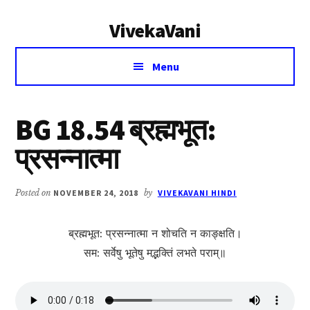
Additional
Skip
Skip
VivekaVani
to
to
menu
main
primary
Voice
content
sidebar
Menu
of
Vivekananda
BG 18.54 ब्रह्मभूत:
प्रसन्नात्मा
Posted on
NOVEMBER 24, 2018
by
VIVEKAVANI HINDI
ब्रह्मभूत: प्रसन्नात्मा न शोचति न काङ्क्षति।
सम: सर्वेषु भूतेषु मद्भक्तिं लभते पराम्॥