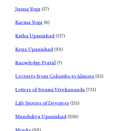
Jnana Yoga
(17)
Karma Yoga
(8)
Katha Upanishad
(117)
Kena Upanishad
(33)
Knowledge Portal
(7)
Lectures from Colombo to Almora
(31)
Letters of Swami Vivekananda
(751)
Life Stories of Devotees
(111)
Mandukya Upanishad
(218)
Monks
(93)