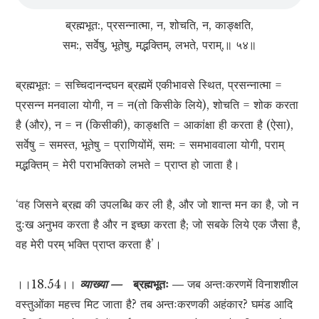
ब्रह्मभूत:, प्रसन्नात्मा, न, शोचति, न, काङ्क्षति,
सम:, सर्वेषु, भूतेषु, मद्भक्तिम्, लभते, पराम्,॥ ५४॥
ब्रह्मभूत: = सच्चिदानन्दघन ब्रह्ममें एकीभावसे स्थित, प्रसन्नात्मा =
प्रसन्न मनवाला योगी, न = न(तो किसीके लिये), शोचति = शोक करता
है (और), न = न (किसीकी), काङ्क्षति = आकांक्षा ही करता है (ऐसा),
सर्वेषु = समस्त, भूतेषु = प्राणियोंमें, सम: = समभाववाला योगी, पराम्
मद्भक्तिम् = मेरी पराभक्तिको लभते = प्राप्त हो जाता है।
‘वह जिसने ब्रह्म की उपलब्धि कर ली है, और जो शान्त मन का है, जो न
दुःख अनुभव करता है और न इच्छा करता है; जो सबके लिये एक जैसा है,
वह मेरी परम् भक्ति प्राप्त करता है’।
।।18.54।।
व्याख्या —
ब्रह्मभूतः —
जब अन्तःकरणमें विनाशशील
वस्तुओंका महत्त्व मिट जाता है? तब अन्तःकरणकी अहंकार? घमंड आदि