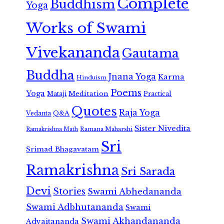
Complete
Buddhism
Yoga
Works of Swami
Vivekananda
Gautama
Buddha
Jnana Yoga
Karma
Hinduism
Poems
Yoga
Meditation
Mataji
Practical
Quotes
Raja Yoga
Vedanta
Q&A
Sister Nivedita
Ramana Maharshi
Ramakrishna Math
Sri
Srimad Bhagavatam
Ramakrishna
Sri Sarada
Devi
Stories
Swami Abhedananda
Swami Adbhutananda
Swami
Swami Akhandananda
Advaitananda