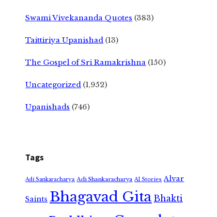
Swami Vivekananda Quotes
(383)
Taittiriya Upanishad
(13)
The Gospel of Sri Ramakrishna
(150)
Uncategorized
(1,952)
Upanishads
(746)
Tags
Alvar
Adi Shankaracharya
Adi Sankaracharya
AI Stories
Bhagavad Gita
Bhakti
Saints