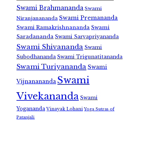
Swami Brahmananda
Swami
Swami Premananda
Niranjanananda
Swami Ramakrishnananda
Swami
Saradananda
Swami Sarvapriyananda
Swami Shivananda
Swami
Subodhananda
Swami Trigunatitananda
Swami Turiyananda
Swami
Swami
Vijnanananda
Vivekananda
Swami
Yogananda
Vinayak Lohani
Yoga Sutras of
Patanjali