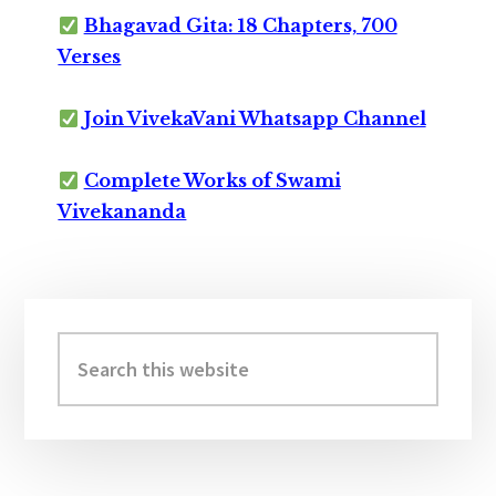
Bhagavad Gita: 18 Chapters, 700
Verses
Join VivekaVani Whatsapp Channel
Complete Works of Swami
Vivekananda
Primary
Sidebar
Search
this
website