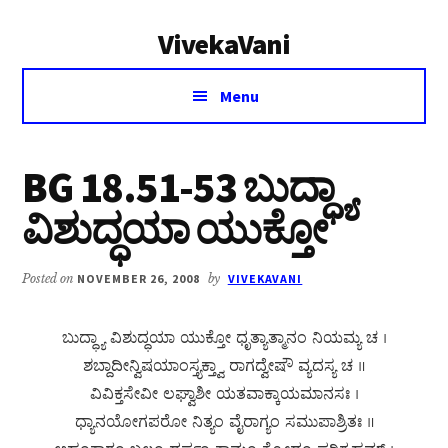
Additional
Skip
Skip
VivekaVani
to
to
menu
main
primary
Voice
content
sidebar
Menu
of
Vivekananda
BG 18.51-53 ಬುದ್ಧ್ಯಾ
ವಿಶುದ್ಧಯಾ ಯುಕ್ತೋ
Posted on
NOVEMBER 26, 2008
by
VIVEKAVANI
ಬುದ್ಧ್ಯಾ ವಿಶುದ್ಧಯಾ ಯುಕ್ತೋ ಧೃತ್ಯಾತ್ಮಾನಂ ನಿಯಮ್ಯ ಚ ।
ಶಬ್ದಾದೀನ್ವಿಷಯಾಂಸ್ತ್ಯಕ್ತ್ವಾ ರಾಗದ್ವೇಷೌ ವ್ಯದಸ್ಯ ಚ ॥
ವಿವಿಕ್ತಸೇವೀ ಲಘ್ವಾಶೀ ಯತವಾಕ್ಕಾಯಮಾನಸಃ ।
ಧ್ಯಾನಯೋಗಪರೋ ನಿತ್ಯಂ ವೈರಾಗ್ಯಂ ಸಮುಪಾಶ್ರಿತಃ ॥