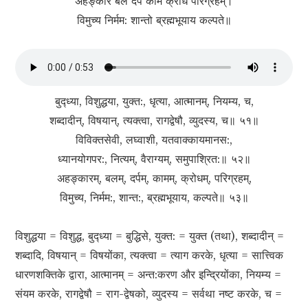
अहङ्कारं बलं दर्पं कामं क्रोधं परिग्रहम्।
विमुच्य निर्मम: शान्तो ब्रह्मभूयाय कल्पते॥
बुद्‍ध्‍या, विशुद्धया, युक्त:, धृत्या, आत्मानम्, नियम्य, च,
शब्दादीन्, विषयान्, त्यक्त्वा, रागद्वेषौ, व्युदस्य, च॥ ५१॥
विविक्तसेवी, लघ्वाशी, यतवाक्‍कायमानस:,
ध्यानयोगपर:, नित्यम्, वैराग्यम्, समुपाश्रित:॥ ५२॥
अहङ्कारम्, बलम्, दर्पम्, कामम्, क्रोधम्, परिग्रहम्,
विमुच्य, निर्मम:, शान्त:, ब्रह्मभूयाय, कल्पते॥ ५३॥
विशुद्धया = विशुद्ध, बुद्‍ध्‍या = बुद्धिसे, युक्त: = युक्त (तथा), शब्दादीन् =
शब्दादि, विषयान् = विषयोंका, त्यक्त्वा = त्याग करके, धृत्या = सात्त्विक
धारणशक्तिके द्वारा, आत्मानम् = अन्त:करण और इन्द्रियोंका, नियम्य =
संयम करके, रागद्वेषौ = राग-द्वेषको, व्युदस्य = सर्वथा नष्ट करके, च =