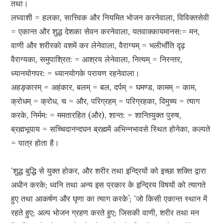
तथा।
लघ्वाशी = हलका, सात्त्विक और नियमित भोजन करनेवाला, विविक्तसेवी
= एकान्त और शुद्ध देशका सेवन करनेवाला, यतवाक्कायमानस:= मन,
वाणी और शरीरको वशमें कर लेनेवाला, वैराग्यम् = भलीभाँति दृढ़
वैराग्यका, समुपाश्रित: = आश्रय लेनेवाला, नित्यम् = निरन्तर,
ध्यानयोगपर: = ध्यानयोगके परायण रहनेवाला।
अहङ्कारम् = अहंकार, बलम् = बल, दर्पम् = घमण्ड, कामम् = काम,
क्रोधम् = क्रोध, च = और, परिग्रहम् = परिग्रहका, विमुच्य = त्याग
करके, निर्मम: = ममतारहित (और), शान्त: = शान्तियुक्त पुरुष,
ब्रह्मभूयाय = सच्चिदानन्दघन ब्रह्ममें अभिन्नभावसे स्थित होनेका, कल्पते
= पात्र होता है।
‘शुद्ध बुद्धि से युक्त होकर, और शरीर तथा इन्द्रियों को इच्छा शक्ति द्वारा
अधीन करके; ध्वनि तथा अन्य इस प्रकार के इन्द्रिय विषयों को त्यागते
हुए तथा आकर्षण और घृणा का त्याग करके’; ‘जो किसी एकान्त स्थान में
रहते हुए; अल्प भोजन ग्रहण करते हुए; जिसकी वाणी, शरीर तथा मन