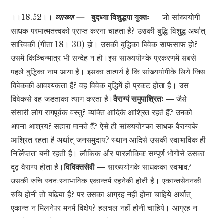
।।18.52।।
व्याख्या —
बुद्ध्या विशुद्धया युक्तः —
जो सांख्ययोगी
साधक परमात्मतत्त्वको प्राप्त करना चाहता है? उसकी बुद्धि विशुद्ध अर्थात्
सात्त्विकी (गीता 18। 30) हो। उसकी बुद्धिका विवेक साफसाफ हो?
उसमें किञ्चिन्मात्र भी सन्देह न हो।इस सांख्ययोगके प्रकरणमें सबसे
पहले बुद्धिका नाम आया है। इसका तात्पर्य है कि सांख्ययोगीके लिये जिस
विवेककी आवश्यकता है? वह विवेक बुद्धिमें ही प्रकट होता है। उस
विवेकसे वह जडताका त्याग करता है।
वैराग्यं समुपाश्रितः —
जैसे
संसारी लोग रागपूर्वक वस्तु? व्यक्ति आदिके आश्रित रहते हैं? उनको
अपना आश्रय? सहारा मानते हैं? ऐसे ही सांख्ययोगका साधक वैराग्यके
आश्रित रहता है अर्थात् जनसमुदाय? स्थान आदिसे उसकी स्वाभाविक ही
निर्लिप्तता बनी रहती है। लौकिक और पारलौकिक सम्पूर्ण भोगोंसे उसका
दृढ़ वैराग्य होता है।
विविक्तसेवी —
सांख्ययोगके साधकका स्वभाव?
उसकी रुचि स्वतःस्वाभाविक एकान्तमें रहनेकी होती है। एकान्तसेवनकी
रुचि होनी तो बढ़िया है? पर उसका आग्रह नहीं होना चाहिये अर्थात्
एकान्त न मिलनेपर मनमें विक्षेप? हलचल नहीं होनी चाहिये। आग्रह न