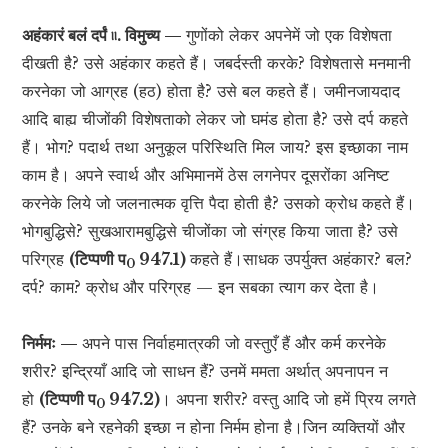
अहंकारं बलं दर्पं ৷৷. विमुच्य —
गुणोंको लेकर अपनेमें जो एक विशेषता
दीखती है? उसे अहंकार कहते हैं। जबर्दस्ती करके? विशेषतासे मनमानी
करनेका जो आग्रह (हठ) होता है? उसे बल कहते हैं। जमीनजायदाद
आदि बाह्य चीजोंकी विशेषताको लेकर जो घमंड होता है? उसे दर्प कहते
हैं। भोग? पदार्थ तथा अनुकूल परिस्थिति मिल जाय? इस इच्छाका नाम
काम है। अपने स्वार्थ और अभिमानमें ठेस लगनेपर दूसरोंका अनिष्ट
करनेके लिये जो जलनात्मक वृत्ति पैदा होती है? उसको क्रोध कहते हैं।
भोगबुद्धिसे? सुखआरामबुद्धिसे चीजोंका जो संग्रह किया जाता है? उसे
परिग्रह
(टिप्पणी प
947.1)
कहते हैं।साधक उपर्युक्त अहंकार? बल?
0
दर्प? काम? क्रोध और परिग्रह — इन सबका त्याग कर देता है।
निर्ममः —
अपने पास निर्वाहमात्रकी जो वस्तुएँ हैं और कर्म करनेके
शरीर? इन्द्रियाँ आदि जो साधन हैं? उनमें ममता अर्थात् अपनापन न
हो
(टिप्पणी प
947.2)
। अपना शरीर? वस्तु आदि जो हमें प्रिय लगते
0
हैं? उनके बने रहनेकी इच्छा न होना निर्मम होना है।जिन व्यक्तियों और