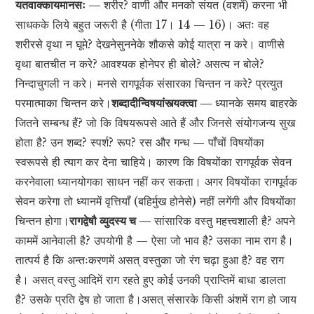
यतवाक्कायमानसः —
शरीर? वाणी और मनको संयत (वशमें) करना भी
साधकके लिये बहुत जरूरी है (गीता 17। 14 — 16)। अतः वह
शरीरसे वृथा न घूमे? देखनेसुननेके शौकसे कोई यात्रा न करे। वाणीसे
वृथा बातचीत न करे? आवश्यक होनेपर ही बोले? असत्य न बोले?
निन्दाचुगली न करे। मनसे रागपूर्वक संसारका चिन्तन न करे? प्रत्युत
परमात्माका चिन्तन करे।
शब्दादीन्विषयांस्त्यक्त्वा —
ध्यानके समय बाहरके
जितने सम्बन्ध हैं? जो कि विषयरूपसे आते हैं और जिनसे संयोगजन्य सुख
होता है? उन शब्द? स्पर्श? रूप? रस और गन्ध — पाँचों विषयोंका
स्वरूपसे ही त्याग कर देना चाहिये। कारण कि विषयोंका रागपूर्वक सेवन
करनेवाला ध्यानयोगका साधन नहीं कर सकता। अगर विषयोंका रागपूर्वक
सेवन करेगा तो ध्यानमें वृत्तियाँ (बहिर्मुख होनेसे) नहीं लगेंगी और विषयोंका
चिन्तन होगा।
रागद्वेषौ व्युदस्य च —
सांसारिक वस्तु महत्त्वशाली है? अपने
काममें आनेवाली है? उपयोगी है — ऐसा जो भाव है? उसका नाम राग है।
तात्पर्य है कि अन्तःकरणमें असत् वस्तुका जो रंग चढ़ा हुआ है? वह राग
है। असत् वस्तु आदिमें राग रहते हुए कोई उनकी प्राप्तिमें बाधा डालता
है? उसके प्रति द्वेष हो जाता है।असत् संसारके किसी अंशमें राग हो जाय