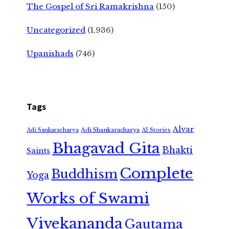
The Gospel of Sri Ramakrishna
(150)
Uncategorized
(1,936)
Upanishads
(746)
Tags
Alvar
Adi Shankaracharya
Adi Sankaracharya
AI Stories
Bhagavad Gita
Bhakti
Saints
Complete
Buddhism
Yoga
Works of Swami
Vivekananda
Gautama