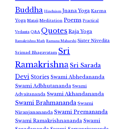
Buddha
Jnana Yoga
Karma
Hinduism
Poems
Yoga
Meditation
Mataji
Practical
Quotes
Raja Yoga
Vedanta
Q&A
Sister Nivedita
Ramana Maharshi
Ramakrishna Math
Sri
Srimad Bhagavatam
Ramakrishna
Sri Sarada
Devi
Stories
Swami Abhedananda
Swami Adbhutananda
Swami
Swami Akhandananda
Advaitananda
Swami Brahmananda
Swami
Swami Premananda
Niranjanananda
Swami Ramakrishnananda
Swami