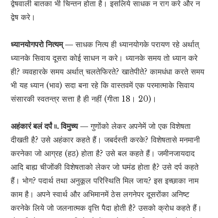
द्वेषवाली बातका भी चिन्तन होता है। इसलिये साधक न राग करे और न
द्वेष करे।
ध्यानयोगपरो नित्यम् —
साधक नित्य ही ध्यानयोगके परायण रहे अर्थात्
ध्यानके सिवाय दूसरा कोई साधन न करे। ध्यानके समय तो ध्यान करे
ही? व्यवहारके समय अर्थात् चलतेफिरते? खातेपीते? कामधंधा करते समय
भी यह ध्यान (भाव) सदा बना रहे कि वास्तवमें एक परमात्माके सिवाय
संसारकी स्वतन्त्र सत्ता है ही नहीं (गीता 18। 20)।
अहंकारं बलं दर्पं ৷৷. विमुच्य —
गुणोंको लेकर अपनेमें जो एक विशेषता
दीखती है? उसे अहंकार कहते हैं। जबर्दस्ती करके? विशेषतासे मनमानी
करनेका जो आग्रह (हठ) होता है? उसे बल कहते हैं। जमीनजायदाद
आदि बाह्य चीजोंकी विशेषताको लेकर जो घमंड होता है? उसे दर्प कहते
हैं। भोग? पदार्थ तथा अनुकूल परिस्थिति मिल जाय? इस इच्छाका नाम
काम है। अपने स्वार्थ और अभिमानमें ठेस लगनेपर दूसरोंका अनिष्ट
करनेके लिये जो जलनात्मक वृत्ति पैदा होती है? उसको क्रोध कहते हैं।