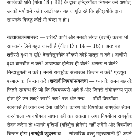
सात्त्विकी धृति (गीता 18। 33) के द्वारा इन्द्रियोंका नियमन करे अर्थात्
उनको मर्यादामें रखे। आठों पहर यह जागृति रहे कि इन्द्रियोंके द्वारा
साधनके विरुद्ध कोई भी चेष्टा न हो।
यतवाक्कायमानसः —
शरीर? वाणी और मनको संयत (वशमें) करना भी
साधकके लिये बहुत जरूरी है (गीता 17। 14 — 16)। अतः वह
शरीरसे वृथा न घूमे? देखनेसुननेके शौकसे कोई यात्रा न करे। वाणीसे
वृथा बातचीत न करे? आवश्यक होनेपर ही बोले? असत्य न बोले?
निन्दाचुगली न करे। मनसे रागपूर्वक संसारका चिन्तन न करे? प्रत्युत
परमात्माका चिन्तन करे।
शब्दादीन्विषयांस्त्यक्त्वा —
ध्यानके समय बाहरके
जितने सम्बन्ध हैं? जो कि विषयरूपसे आते हैं और जिनसे संयोगजन्य सुख
होता है? उन शब्द? स्पर्श? रूप? रस और गन्ध — पाँचों विषयोंका
स्वरूपसे ही त्याग कर देना चाहिये। कारण कि विषयोंका रागपूर्वक सेवन
करनेवाला ध्यानयोगका साधन नहीं कर सकता। अगर विषयोंका रागपूर्वक
सेवन करेगा तो ध्यानमें वृत्तियाँ (बहिर्मुख होनेसे) नहीं लगेंगी और विषयोंका
चिन्तन होगा।
रागद्वेषौ व्युदस्य च —
सांसारिक वस्तु महत्त्वशाली है? अपने