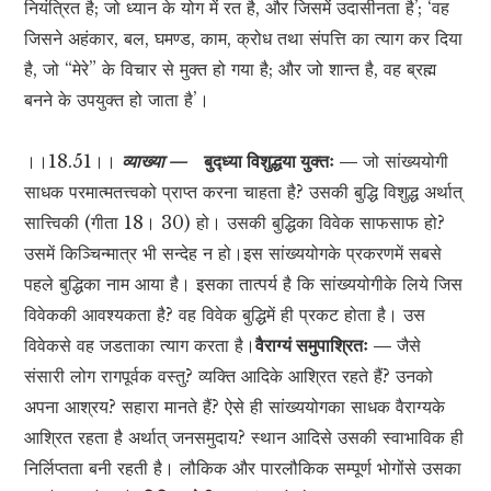
नियंत्रित है; जो ध्यान के योग में रत है, और जिसमें उदासीनता है’; ‘वह
जिसने अहंकार, बल, घमण्ड, काम, क्रोध तथा संपत्ति का त्याग कर दिया
है, जो “मेरे” के विचार से मुक्त हो गया है; और जो शान्त है, वह ब्रह्म
बनने के उपयुक्त हो जाता है’।
।।18.51।।
व्याख्या —
बुद्ध्या विशुद्धया युक्तः —
जो सांख्ययोगी
साधक परमात्मतत्त्वको प्राप्त करना चाहता है? उसकी बुद्धि विशुद्ध अर्थात्
सात्त्विकी (गीता 18। 30) हो। उसकी बुद्धिका विवेक साफसाफ हो?
उसमें किञ्चिन्मात्र भी सन्देह न हो।इस सांख्ययोगके प्रकरणमें सबसे
पहले बुद्धिका नाम आया है। इसका तात्पर्य है कि सांख्ययोगीके लिये जिस
विवेककी आवश्यकता है? वह विवेक बुद्धिमें ही प्रकट होता है। उस
विवेकसे वह जडताका त्याग करता है।
वैराग्यं समुपाश्रितः —
जैसे
संसारी लोग रागपूर्वक वस्तु? व्यक्ति आदिके आश्रित रहते हैं? उनको
अपना आश्रय? सहारा मानते हैं? ऐसे ही सांख्ययोगका साधक वैराग्यके
आश्रित रहता है अर्थात् जनसमुदाय? स्थान आदिसे उसकी स्वाभाविक ही
निर्लिप्तता बनी रहती है। लौकिक और पारलौकिक सम्पूर्ण भोगोंसे उसका