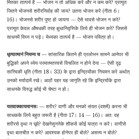
मितका तात्पर्य है — भोजन न तो अधिक करे और न कम करे? प्रत्युत
जितने भोजनसे शरीरनिर्वाह की जाय? उतना भोजन करे (गीता 6।
16)। भोजनसे शरीर पुष्ट हो जायगा — ऐसे भावसे भोजन न करे?
प्रत्युत केवल औषधकी तरह क्षुधानिवृत्तिके लिये ही भोजन करे? जिससे
साधनमें विघ्न न पड़े। मेध्यका तात्पर्य है — भोजन पवित्र हो।
धृत्यात्मानं नियम्य च —
सांसारिक कितने ही प्रलोभन सामने आनेपर भी
बुद्धिको अपने ध्येय परमात्मतत्त्वसे विचलित न होने देना — ऐसी दृढ़
सात्त्विकी धृति (गीता 18। 33) के द्वारा इन्द्रियोंका नियमन करे अर्थात्
उनको मर्यादामें रखे। आठों पहर यह जागृति रहे कि इन्द्रियोंके द्वारा
साधनके विरुद्ध कोई भी चेष्टा न हो।
यतवाक्कायमानसः —
शरीर? वाणी और मनको संयत (वशमें) करना भी
साधकके लिये बहुत जरूरी है (गीता 17। 14 — 16)। अतः वह
शरीरसे वृथा न घूमे? देखनेसुननेके शौकसे कोई यात्रा न करे। वाणीसे
वृथा बातचीत न करे? आवश्यक होनेपर ही बोले? असत्य न बोले?