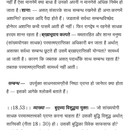
नहीं हैं ऐसा माननेमें क्या बाधा है उनको अपनी न माननेसे अधिक निर्मम हो
जाता है।
शान्तः —
असत् संसारके साथ सम्बन्ध रखनेसे ही अन्तःकरणमें
अशान्ति? हलचल आदि पैदा होते हैं। जडतासे सर्वथा सम्बन्धविच्छेद
होनेपर अशान्ति कभी पासमें आती ही नहीं। फिर रागद्वेष न रहनेसे साधक
हरदम शान्त रहता है।
ब्रह्मभूयाय कल्पते —
ममतारहित और शान्त मनुष्य
(सांख्ययोगका साधक) परमात्मप्राप्तिका अधिकारी बन जाता है अर्थात्
असत्का सर्वथा सम्बन्ध छूटते ही उसमें ब्रह्मप्राप्तिकी योग्यता? सामर्थ्य
आ जाती है। कारण कि जबतक असत् पदार्थोंके साथ सम्बन्ध रहता है?
तबतक परमात्मप्राप्तिकी सामर्थ्य नहीं आती।
सम्बन्ध —
उपर्युक्त साधनसामग्रीसे निष्ठा प्राप्त हो जानेपर क्या होता
है — इसको आगेके श्लोकमें बताते हैं।
।।18.53।।
व्याख्या —
बुद्ध्या विशुद्धया युक्तः —
जो सांख्ययोगी
साधक परमात्मतत्त्वको प्राप्त करना चाहता है? उसकी बुद्धि विशुद्ध अर्थात्
सात्त्विकी (गीता 18। 30) हो। उसकी बुद्धिका विवेक साफसाफ हो?