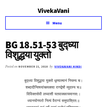
Additional
Skip
Skip
VivekaVani
to
to
menu
main
primary
Voice
content
sidebar
Menu
of
Vivekananda
BG 18.51-53 बुद्‍ध्‍या
विशुद्धया युक्तो
Posted on
NOVEMBER 21, 2018
by
VIVEKAVANI HINDI
बुद्‍ध्‍या विशुद्धया युक्तो धृत्यात्मानं नियम्य च।
शब्दादीन्विषयांस्त्यक्त्वा रागद्वेषौ व्युदस्य च॥
विविक्तसेवी लघ्वाशी यतवाक्‍कायमानस:।
ध्यानयोगपरो नित्यं वैराग्यं समुपाश्रित:॥