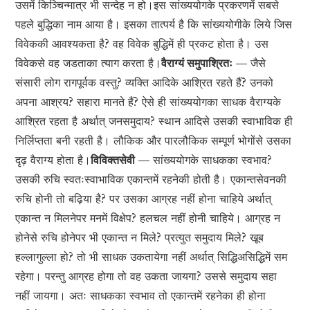
उसमें किञ्चिन्मात्र भी सन्देह न हो।इस सांख्ययोगके प्रकरणमें सबसे
पहले बुद्धिका नाम आया है। इसका तात्पर्य है कि सांख्ययोगीके लिये जिस
विवेककी आवश्यकता है? वह विवेक बुद्धिमें ही प्रकट होता है। उस
विवेकसे वह जडताका त्याग करता है।
वैराग्यं समुपाश्रितः —
जैसे
संसारी लोग रागपूर्वक वस्तु? व्यक्ति आदिके आश्रित रहते हैं? उनको
अपना आश्रय? सहारा मानते हैं? ऐसे ही सांख्ययोगका साधक वैराग्यके
आश्रित रहता है अर्थात् जनसमुदाय? स्थान आदिसे उसकी स्वाभाविक ही
निर्लिप्तता बनी रहती है। लौकिक और पारलौकिक सम्पूर्ण भोगोंसे उसका
दृढ़ वैराग्य होता है।
विविक्तसेवी —
सांख्ययोगके साधकका स्वभाव?
उसकी रुचि स्वतःस्वाभाविक एकान्तमें रहनेकी होती है। एकान्तसेवनकी
रुचि होनी तो बढ़िया है? पर उसका आग्रह नहीं होना चाहिये अर्थात्
एकान्त न मिलनेपर मनमें विक्षेप? हलचल नहीं होनी चाहिये। आग्रह न
होनेसे रुचि होनेपर भी एकान्त न मिले? प्रत्युत समुदाय मिले? खूब
हल्लागुल्ला हो? तो भी साधक उकतायेगा नहीं अर्थात् सिद्धिअसिद्धिमें सम
रहेगा। परन्तु आग्रह होगा तो वह उकता जायगा? उससे समुदाय सहा
नहीं जायगा। अतः साधकका स्वभाव तो एकान्तमें रहनेका ही होना