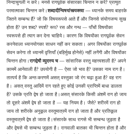
निन्दाचुगली न करे। मनसे रागपूर्वक संसारका चिन्तन न करे? प्रत्युत
परमात्माका चिन्तन करे।
शब्दादीन्विषयांस्त्यक्त्वा —
ध्यानके समय बाहरके
जितने सम्बन्ध हैं? जो कि विषयरूपसे आते हैं और जिनसे संयोगजन्य सुख
होता है? उन शब्द? स्पर्श? रूप? रस और गन्ध — पाँचों विषयोंका
स्वरूपसे ही त्याग कर देना चाहिये। कारण कि विषयोंका रागपूर्वक सेवन
करनेवाला ध्यानयोगका साधन नहीं कर सकता। अगर विषयोंका रागपूर्वक
सेवन करेगा तो ध्यानमें वृत्तियाँ (बहिर्मुख होनेसे) नहीं लगेंगी और विषयोंका
चिन्तन होगा।
रागद्वेषौ व्युदस्य च —
सांसारिक वस्तु महत्त्वशाली है? अपने
काममें आनेवाली है? उपयोगी है — ऐसा जो भाव है? उसका नाम राग है।
तात्पर्य है कि अन्तःकरणमें असत् वस्तुका जो रंग चढ़ा हुआ है? वह राग
है। असत् वस्तु आदिमें राग रहते हुए कोई उनकी प्राप्तिमें बाधा डालता
है? उसके प्रति द्वेष हो जाता है।असत् संसारके किसी अंशमें राग हो जाय
तो दूसरे अंशमें द्वेष हो जाता है — यह नियम है। जैसे? शरीरमें राग हो
जाय तो शरीरके अनुकूल वस्तुमात्रमें राग हो जाता है और प्रतिकूल
वस्तुमात्रमें द्वेष हो जाता है।संसारके साथ रागसे भी सम्बन्ध जुड़ता है
और द्वेषसे भी सम्बन्ध जुड़ता है। रागवाली बातका भी चिन्तन होता है और