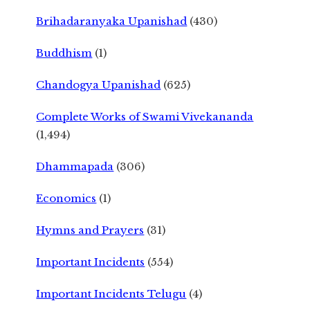
Brihadaranyaka Upanishad
(430)
Buddhism
(1)
Chandogya Upanishad
(625)
Complete Works of Swami Vivekananda
(1,494)
Dhammapada
(306)
Economics
(1)
Hymns and Prayers
(31)
Important Incidents
(554)
Important Incidents Telugu
(4)