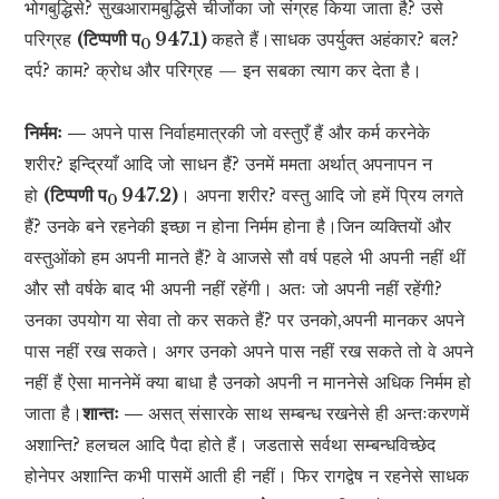
भोगबुद्धिसे? सुखआरामबुद्धिसे चीजोंका जो संग्रह किया जाता है? उसे
परिग्रह
(टिप्पणी प
947.1)
कहते हैं।साधक उपर्युक्त अहंकार? बल?
0
दर्प? काम? क्रोध और परिग्रह — इन सबका त्याग कर देता है।
निर्ममः —
अपने पास निर्वाहमात्रकी जो वस्तुएँ हैं और कर्म करनेके
शरीर? इन्द्रियाँ आदि जो साधन हैं? उनमें ममता अर्थात् अपनापन न
हो
(टिप्पणी प
947.2)
। अपना शरीर? वस्तु आदि जो हमें प्रिय लगते
0
हैं? उनके बने रहनेकी इच्छा न होना निर्मम होना है।जिन व्यक्तियों और
वस्तुओंको हम अपनी मानते हैं? वे आजसे सौ वर्ष पहले भी अपनी नहीं थीं
और सौ वर्षके बाद भी अपनी नहीं रहेंगी। अतः जो अपनी नहीं रहेंगी?
उनका उपयोग या सेवा तो कर सकते हैं? पर उनको,अपनी मानकर अपने
पास नहीं रख सकते। अगर उनको अपने पास नहीं रख सकते तो वे अपने
नहीं हैं ऐसा माननेमें क्या बाधा है उनको अपनी न माननेसे अधिक निर्मम हो
जाता है।
शान्तः —
असत् संसारके साथ सम्बन्ध रखनेसे ही अन्तःकरणमें
अशान्ति? हलचल आदि पैदा होते हैं। जडतासे सर्वथा सम्बन्धविच्छेद
होनेपर अशान्ति कभी पासमें आती ही नहीं। फिर रागद्वेष न रहनेसे साधक