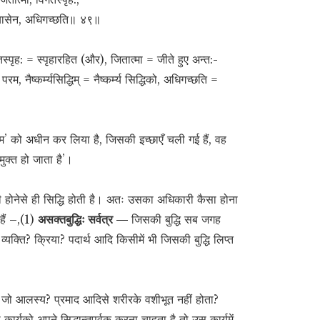
सन्न्यासेन, अधिगच्छति॥ ४९॥
तस्पृह: = स्पृहारहित (और), जितात्मा = जीते हुए अन्त:-
म, नैष्कर्म्यसिद्धिम् = नैष्कर्म्य सिद्धिको, अधिगच्छति =
म’ को अधीन कर लिया है, जिसकी इच्छाएँ चली गई हैं, वह
े मुक्त हो जाता है’।
 होनेसे ही सिद्धि होती है। अतः उसका अधिकारी कैसा होना
 हैं –,(1)
असक्तबुद्धिः सर्वत्र —
जिसकी बुद्धि सब जगह
यक्ति? क्रिया? पदार्थ आदि किसीमें भी जिसकी बुद्धि लिप्त
 जो आलस्य? प्रमाद आदिसे शरीरके वशीभूत नहीं होता?
ार्यको अपने सिद्धान्तपूर्वक करना चाहता है तो उस कार्यमें