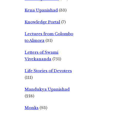
Kena Upanishad
(33)
Knowledge Portal
(7)
Lectures from Colombo
to Almora
(31)
Letters of Swami
Vivekananda
(751)
Life Stories of Devotees
(111)
Mandukya Upanishad
(218)
Monks
(93)