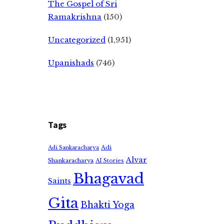
The Gospel of Sri
Ramakrishna
(150)
Uncategorized
(1,951)
Upanishads
(746)
Tags
Adi
Adi Sankaracharya
Alvar
Shankaracharya
AI Stories
Bhagavad
Saints
Gita
Bhakti Yoga