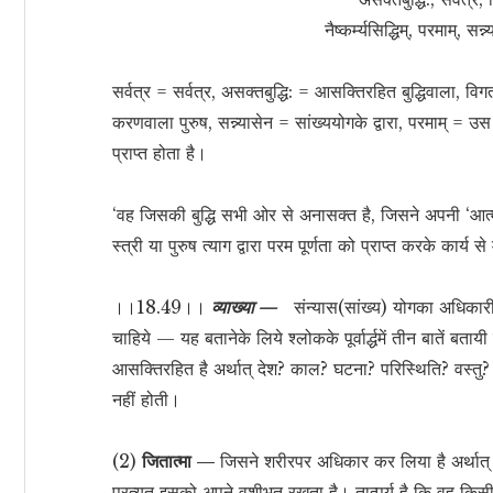
नैष्कर्म्यसिद्धिम्, परमाम्, 
सर्वत्र = सर्वत्र, असक्तबुद्धि: = आसक्तिरहित बुद्धिवाला, विग
करणवाला पुरुष, सन्न्यासेन = सांख्ययोगके द्वारा, परमाम् = उस पर
प्राप्त होता है।
‘वह जिसकी बुद्धि सभी ओर से अनासक्त है, जिसने अपनी ‘आत्
स्त्री या पुरुष त्याग द्वारा परम पूर्णता को प्राप्त करके कार्य स
।।18.49।।
व्याख्या —
संन्यास(सांख्य) योगका अधिकारी
चाहिये — यह बतानेके लिये श्लोकके पूर्वार्द्धमें तीन बातें बतायी
आसक्तिरहित है अर्थात् देश? काल? घटना? परिस्थिति? वस्तु? व्
नहीं होती।
(2)
जितात्मा —
जिसने शरीरपर अधिकार कर लिया है अर्थात्
प्रत्युत इसको अपने वशीभूत रखता है। तात्पर्य है कि वह किसी क