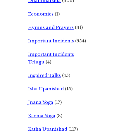
Dhammapada
(306)
Economics
(1)
Hymns and Prayers
(31)
Important Incidents
(554)
Important Incidents
Telugu
(4)
Inspired Talks
(45)
Isha Upanishad
(15)
Jnana Yoga
(17)
Karma Yoga
(8)
Katha Upanishad
(117)