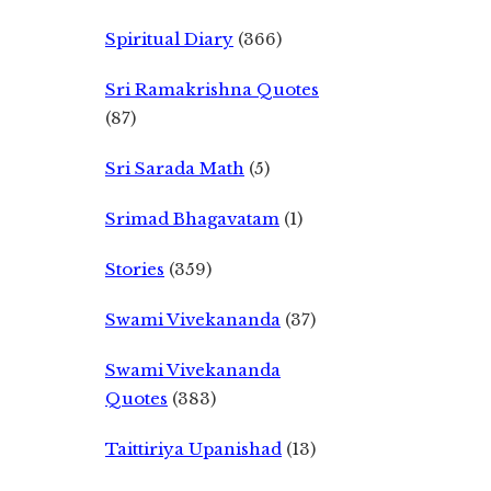
Spiritual Diary
(366)
Sri Ramakrishna Quotes
(87)
Sri Sarada Math
(5)
Srimad Bhagavatam
(1)
Stories
(359)
Swami Vivekananda
(37)
Swami Vivekananda
Quotes
(383)
Taittiriya Upanishad
(13)