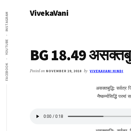
Additional
Skip
Skip
VivekaVani
to
to
menu
INSTAGRAM
main
primary
Voice
content
sidebar
of
Vivekananda
YOUTUBE
BG 18.49 असक्तबुद्ध
FACEBOOK
Posted on
NOVEMBER 19, 2018
by
VIVEKAVANI HINDI
असक्तबुद्धि: सर्वत्र 
नैष्कर्म्यसिद्धिं परमां
असक्तबुद्धि:, सर्वत्र, 