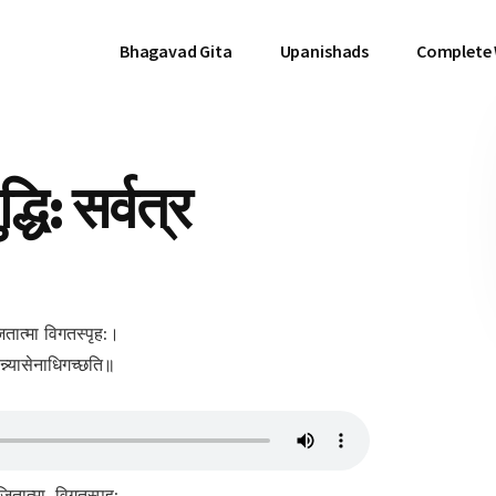
Bhagavad Gita
Upanishads
Complete
ि: सर्वत्र
जितात्मा विगतस्पृह:।
 सन्न्यासेनाधिगच्छति॥
जितात्मा, विगतस्पृह:,