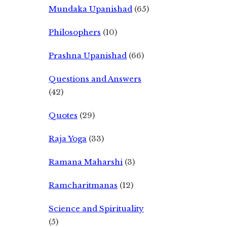
Mundaka Upanishad
(65)
Philosophers
(10)
Prashna Upanishad
(66)
Questions and Answers
(42)
Quotes
(29)
Raja Yoga
(33)
Ramana Maharshi
(3)
Ramcharitmanas
(12)
Science and Spirituality
(5)