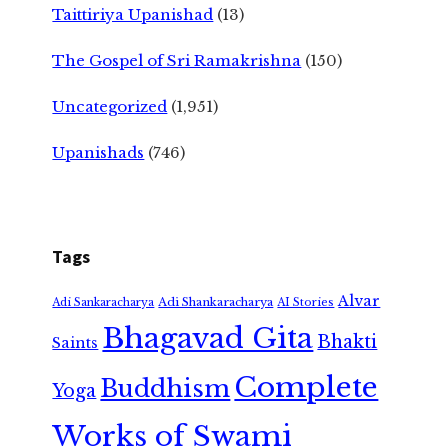
Taittiriya Upanishad
(13)
The Gospel of Sri Ramakrishna
(150)
Uncategorized
(1,951)
Upanishads
(746)
Tags
Alvar
Adi Shankaracharya
Adi Sankaracharya
AI Stories
Bhagavad Gita
Bhakti
Saints
Complete
Buddhism
Yoga
Works of Swami