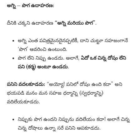
అగ్ని – పొగ ఉదాహరణ:
దీనికి చక్కని ఉదాహరణ
“అగ్ని మరియు పొగ”
.
అగ్ని ఎంత పవిత్రమైనదైనప్పటికీ, దాని చుట్టూ సహజంగానే
‘పొగ’ ఆవరించి ఉంటుంది.
పొగ లేని నిప్పు ఉండదు. అలాగే,
ఏదో ఒక చిన్న దోషం లేని
పని (కర్మ) అంటూ ఉండదు
.
పనిని వదలకూడదు:
“అయ్యో! పనిలో దోషం ఉంది కదా” అని
భయపడి మనం మన సహజ ధర్మాన్ని (స్వధర్మాన్ని)
వదిలేయకూడదు.
నిప్పుకు పొగ ఉందని నిప్పును వదిలేయం కదా! అలాగే చిన్న
చిన్న దోషాలు ఉన్నా సరే పనిని ఆపకూడదు.