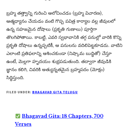
బ్రహ్మ తత్త్వాన్ని గురించి ఆలోచించడం (బ్రహ్మ విచారణ),
ఆత్మధ్యానం చేయడం వంటి గొప్ప పవిత్ర కార్యాల వల్ల జీవులలో
ఉన్న సహజమైన దోషాలు (ప్రకృతి గుణాలు) పూర్తిగా
తొలగిపోతాయి. కాబట్టి, ఎవరి స్వభావానికి తగ్గ పనుల్లో వారికి కొన్ని
ప్రకృతి దోషాలు ఉన్నప్పటికీ, ఆ పనులను వదిలిపెట్టకూడదు. వాటిని
ఎలాంటి ప్రతిఫలాన్ని ఆశించకుండా (నిష్కామ బుద్ధితో) చేస్తూ
ఉంటే, మెల్లగా హృదయం శుభ్రపడుతుంది. తద్వారా జీవుడికి
జ్ఞానం కలిగి, చివరికి అత్యున్నతమైన బ్రహ్మపదం (మోక్షం)
సిద్ధిస్తుంది.
FILED UNDER:
BHAGAVAD GITA TELUGU
Bhagavad Gita: 18 Chapters, 700
Verses