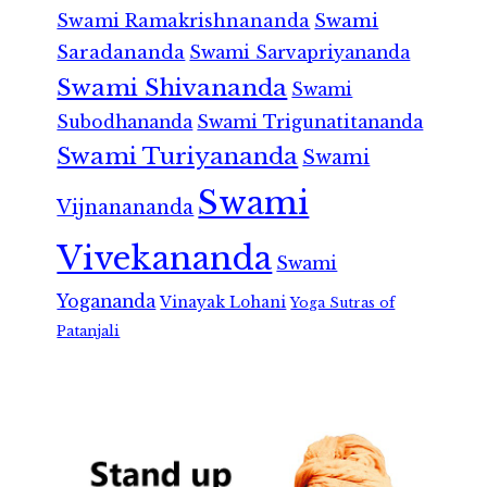
Swami Ramakrishnananda
Swami
Saradananda
Swami Sarvapriyananda
Swami Shivananda
Swami
Subodhananda
Swami Trigunatitananda
Swami Turiyananda
Swami
Swami
Vijnanananda
Vivekananda
Swami
Yogananda
Vinayak Lohani
Yoga Sutras of
Patanjali