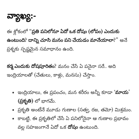
వ్యాఖ్య:-
ఈ శ్లోకంలో
“ప్రతి పనిలోనూ ఏదో ఒక దోషం (లోపం) ఎందుకు
ఉంటుంది? దాన్ని చూసి మనం పని చేయడం మానేయాలా?”
అనే
ప్రశ్నకు స్పష్టమైన సమాధానం ఉంది.
కర్మ ఎందుకు దోషపూరితం?
మనం చేసే ఏ పనైనా సరే.. అది
ఇంద్రియాలతో (చేతులు, కాళ్లు, మనసు) చేస్తాం.
ఇంద్రియాలు, ఈ ప్రపంచం, మన శరీరం అన్నీ కూడా
‘మాయ’
(ప్రకృతి)
లో భాగమే.
ప్రకృతి అంటేనే మూడు గుణాల (సత్వ, రజ, తమో) మిశ్రమం.
కాబట్టి, ఈ ప్రకృతిలో చేసే ఏ పనిలోనైనా ఆ గుణాల ప్రభావం
వల్ల సహజంగానే ఏదో ఒక
దోషం
ఉంటుంది.