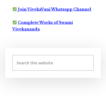
Join VivekaVani Whatsapp Channel
Complete Works of Swami
Vivekananda
Primary
Sidebar
Search
this
website