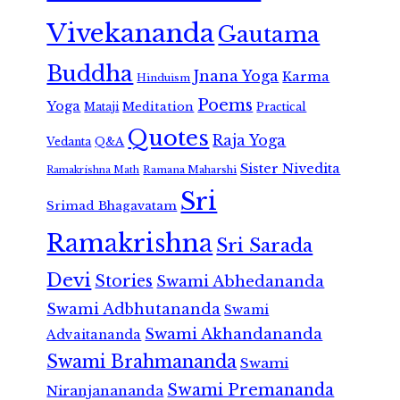
Vivekananda
Gautama
Buddha
Jnana Yoga
Karma
Hinduism
Poems
Yoga
Meditation
Mataji
Practical
Quotes
Raja Yoga
Vedanta
Q&A
Sister Nivedita
Ramana Maharshi
Ramakrishna Math
Sri
Srimad Bhagavatam
Ramakrishna
Sri Sarada
Devi
Stories
Swami Abhedananda
Swami Adbhutananda
Swami
Swami Akhandananda
Advaitananda
Swami Brahmananda
Swami
Swami Premananda
Niranjanananda