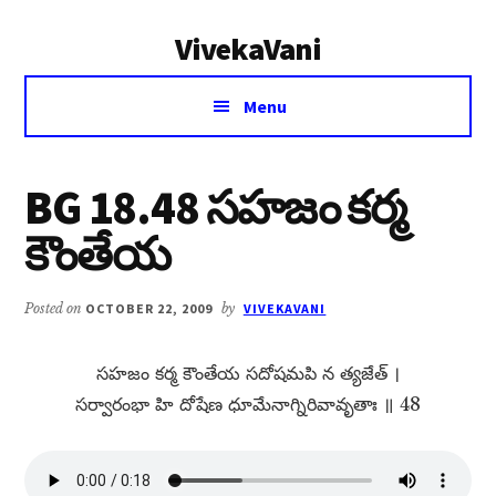
Additional
Skip
Skip
VivekaVani
to
to
menu
main
primary
Voice
content
sidebar
Menu
of
Vivekananda
BG 18.48 సహజం కర్మ
కౌంతేయ
Posted on
OCTOBER 22, 2009
by
VIVEKAVANI
సహజం కర్మ కౌంతేయ సదోషమపి న త్యజేత్​ ।
సర్వారంభా హి దోషేణ ధూమేనాగ్నిరివావృతాః ॥ 48