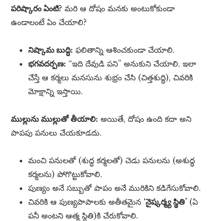
పరిష్కారం ఏంటి?
మరి ఆ దోషం మనకు అంటుకోకుండా
ఉండాలంటే ఏం చేయాలి?
నిష్కామ బుద్ధి:
ఫలితాన్ని ఆశించకుండా చేయాలి.
భగవదర్పణ:
“ఇది దేవుడి పని” అనుకుని చేయాలి. ఇలా
చేస్తే ఆ కర్మలు మనసును శుభ్రం చేసి (చిత్తశుద్ధి), చివరికి
మోక్షాన్ని ఇస్తాయి.
ముల్లును ముల్లుతో తీయాలి:
అయితే, దోషం ఉంది కదా అని
పాపపు పనులు చేయకూడదు.
మంచి పనులతో (శుద్ధ కర్మలతో) చెడు పనులను (అశుద్ధ
కర్మలను) పోగొట్టుకోవాలి.
పుణ్యం అనే సబ్బుతో పాపం అనే మురికిని కడిగేసుకోవాలి.
చివరికి ఆ పుణ్యపాపాలకు అతీతమైన
‘నైష్కర్మ్య స్థితి’
(ఏ
పనీ అంటని ఆత్మ స్థితి)కి చేరుకోవాలి.