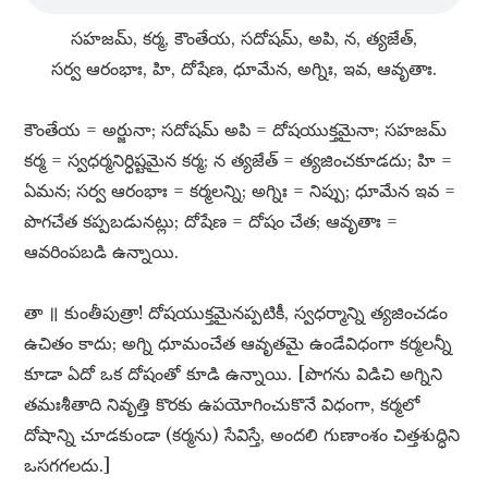
సహజమ్​, కర్మ, కౌంతేయ, సదోషమ్​, అపి, న, త్యజేత్​,
సర్వ ఆరంభాః, హి, దోషేణ, ధూమేన, అగ్నిః, ఇవ, ఆవృతాః.
కౌంతేయ = అర్జునా; సదోషమ్​ అపి = దోషయుక్తమైనా; సహజమ్​
కర్మ = స్వధర్మనిర్ధిష్టమైన కర్మ; న త్యజేత్​ = త్యజించకూడదు; హి =
ఏమన; సర్వ ఆరంభాః = కర్మలన్ని; అగ్నిః = నిప్పు; ధూమేన ఇవ =
పొగచేత కప్పబడునట్లు; దోషేణ = దోషం చేత; ఆవృతాః =
ఆవరింపబడి ఉన్నాయి.
తా ॥ కుంతీపుత్రా! దోషయుక్తమైనప్పటికీ, స్వధర్మాన్ని త్యజించడం
ఉచితం కాదు; అగ్ని ధూమంచేత ఆవృతమై ఉండేవిధంగా కర్మలన్నీ
కూడా ఏదో ఒక దోషంతో కూడి ఉన్నాయి. [పొగను విడిచి అగ్నిని
తమఃశీతాది నివృత్తి కొరకు ఉపయోగించుకొనే విధంగా, కర్మలో
దోషాన్ని చూడకుండా (కర్మను) సేవిస్తే, అందలి గుణాంశం చిత్తశుద్ధిని
ఒసగగలదు.]