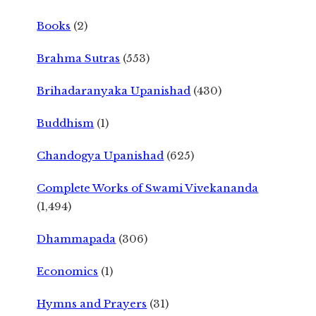
Books
(2)
Brahma Sutras
(553)
Brihadaranyaka Upanishad
(430)
Buddhism
(1)
Chandogya Upanishad
(625)
Complete Works of Swami Vivekananda
(1,494)
Dhammapada
(306)
Economics
(1)
Hymns and Prayers
(31)