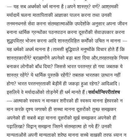
— यह सब अधर्मको धर्म मानना है।अपने शास्त्र? वर्ण? आश्रमकी
मर्यादामें चलना मातापिताकी आज्ञाका पालन करना तथा उनकी
तनमनधनसे सेवा करना संतमहात्माओंके उपदेशोंके अनुसार अपना जीवन
बनाना धार्मिक ग्रन्थोंका पठनपाठन करना दूसरोंकी सेवाउपकार करना
शुद्धपवित्र भोजन करना आदि शास्त्रविहित कर्मोंको उचित न मानना —
यह धर्मको अधर्म मानना है।तामसी बुद्धिवाले मनुष्योंके विचार होते हैं कि
शास्त्रकारोंने? ब्राह्मणोंने अपनेको बड़ा बता दिया और,तरहतरहके नियम
बनाकर लोगोंको बाँध दिया? जिससे भारत परतन्त्र हो गया जबतक ये
शास्त्र रहेंगे? ये धार्मिक पुस्तकें रहेंगी? तबतक भारतका उत्थान नहीं
होगा? भारत परतन्त्रताकी बेड़ीमें ही जकड़ा हुआ रहेगा? आदिआदि।
इसलिये वे मर्यादाओंको तोड़नेमें ही धर्म मानते हैं।
सर्वार्थान्विपरीतांश्च
—
आत्माको स्वरूप न मानकर शरीरको ही स्वरूप मानना ईश्वरको न
मान करके दृश्य जगत्को ही सच्चा मानना दूसरोंको तुच्छ समझकर
अपनेको ही सबसे बड़ा मानना दूसरोंको मूर्ख समझकर अपनेको ही
पढ़ालिखा? विद्वान् समझना जितने संतमहात्मा हो गये हैं? उनकी
मान्यताओंसे अपनी मान्यताको श्रेष्ठ मानना सच्चे सुखकी तरफ ध्यान न