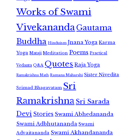
Works of Swami
Vivekananda
Gautama
Buddha
Jnana Yoga
Karma
Hinduism
Poems
Yoga
Meditation
Mataji
Practical
Quotes
Raja Yoga
Vedanta
Q&A
Sister Nivedita
Ramana Maharshi
Ramakrishna Math
Sri
Srimad Bhagavatam
Ramakrishna
Sri Sarada
Devi
Stories
Swami Abhedananda
Swami Adbhutananda
Swami
Swami Akhandananda
Advaitananda