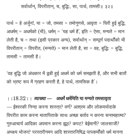
सर्वार्थान्, विपरीतान्, च, बुद्धि:, सा, पार्थ, तामसी॥ ३२॥
पार्थ = हे अर्जुन!, या = जो, तमसा = तमोगुणसे, आवृता = घिरी हुई बुद्धि,
अधर्मम् = अधर्मको (भी), धर्मम् = ‘यह धर्म है’, इति = ऐसा, मन्यते = मान
लेती है, च = तथा (इसी प्रकार अन्य), सर्वार्थान् = सम्पूर्ण पदार्थोंको भी
विपरीतान् = विपरीत, (मन्यते) = मान लेती है, सा = वह, बुद्धि: = बुद्धि,
तामसी = तामसी है।
‘वह बुद्धि जो अंधकार में डूबी हुई अधर्म को धर्म समझती है, और सभी बातों
को भ्रष्ट रूप में ग्रहण करती है, हे पार्थ, तामसिक है’।
।।18.32।।
व्याख्या —
अधर्मं धर्ममिति या मन्यते तमसावृता
—
ईश्वरकी निन्दा करना शास्त्र? वर्ण? आश्रम और लोकमर्यादाके
विपरीत काम करना मातापिताके साथ अच्छा बर्ताव न करना सन्तमहात्मा?
गुरुआचार्य आदिका अपमान करना झूठ? कपट? बेईमानी? जालसाजी?
अभक्ष्य भोजन? परस्त्रीगमन आदि शास्त्रनिषिद्ध पापकर्मोंको धर्म मानना