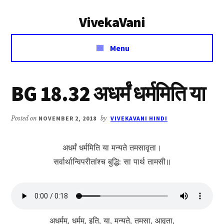
Additional
Skip
Skip
VivekaVani
to
to
menu
main
primary
Voice
content
sidebar
Menu
of
Vivekananda
BG 18.32 अधर्मं धर्ममिति या
Posted on
NOVEMBER 2, 2018
by
VIVEKAVANI HINDI
अधर्मं धर्ममिति या मन्यते तमसावृता।
सर्वार्थान्विपरीतांश्च बुद्धि: सा पार्थ तामसी॥
अधर्मम्, धर्मम्, इति, या, मन्यते, तमसा, आवृता,