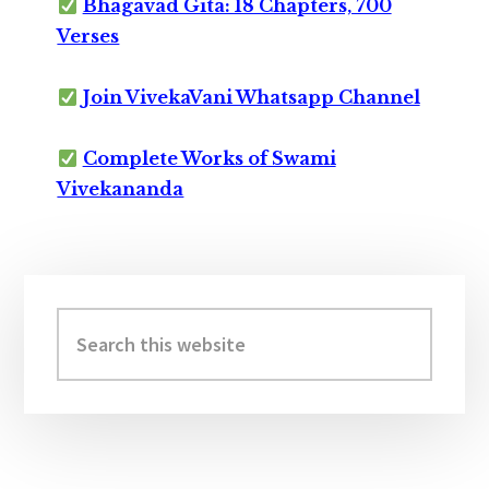
Bhagavad Gita: 18 Chapters, 700
Verses
Join VivekaVani Whatsapp Channel
Complete Works of Swami
Vivekananda
Primary
Sidebar
Search
this
website