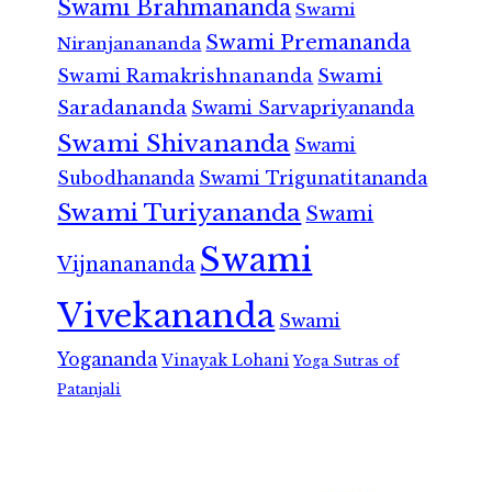
Swami Brahmananda
Swami
Swami Premananda
Niranjanananda
Swami Ramakrishnananda
Swami
Saradananda
Swami Sarvapriyananda
Swami Shivananda
Swami
Subodhananda
Swami Trigunatitananda
Swami Turiyananda
Swami
Swami
Vijnanananda
Vivekananda
Swami
Yogananda
Vinayak Lohani
Yoga Sutras of
Patanjali