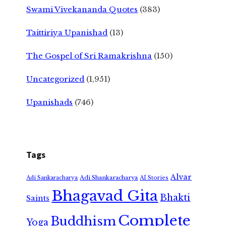
Swami Vivekananda Quotes
(383)
Taittiriya Upanishad
(13)
The Gospel of Sri Ramakrishna
(150)
Uncategorized
(1,951)
Upanishads
(746)
Tags
Alvar
Adi Shankaracharya
Adi Sankaracharya
AI Stories
Bhagavad Gita
Bhakti
Saints
Complete
Buddhism
Yoga