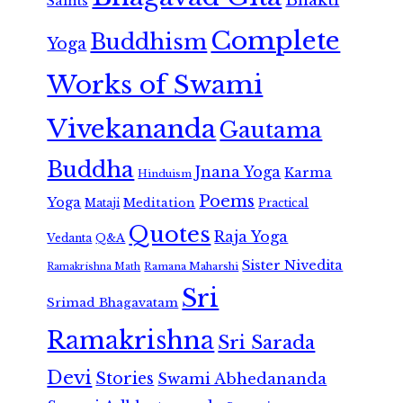
Saints
Complete
Buddhism
Yoga
Works of Swami
Vivekananda
Gautama
Buddha
Jnana Yoga
Karma
Hinduism
Poems
Yoga
Meditation
Mataji
Practical
Quotes
Raja Yoga
Vedanta
Q&A
Sister Nivedita
Ramana Maharshi
Ramakrishna Math
Sri
Srimad Bhagavatam
Ramakrishna
Sri Sarada
Devi
Stories
Swami Abhedananda