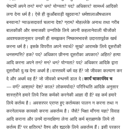
चेष्टामें अपने तन? मन? धन? योग्यता? पद? अधिकार? सामर्थ्य आदिको
लगा देना धर्म है। ऐसे ही कुआँबावड़ी खुदवाना? धर्मशालाऔषधालय
बनवाना? प्याऊसदावर्त चलाना देश? ग्राम? मोहल्लेके अनाथ तथा गरीब
बालकोंकी और समाजकी उन्नतिके लिये अपनी कहलानेवाली चीजोंको
आवश्यकतानुसार उनकी ही समझकर निष्कामभावसे उदारतापूर्वक खर्च
करना धर्म है। इसके विपरीत अपने स्वार्थ? सुख? आरामके लिये दूसरोंकी
धनसम्पत्ति? हक? पद? अधिकार छीनना दूसरोंका अपकार? अहित? हत्या
आदि करना अपने तन? मन? धन? योग्यता? पद? अधिकार आदिके द्वारा
दूसरोंको दुःख देना अधर्म है।वास्तवमें धर्म वह है? जो जीवका कल्याण कर
दे और अधर्म वह है? जो जीवको बन्धनमें डाल दे।
कार्यं चाकार्यमेव च
—
वर्ण? आश्रम? देश? काल? लोकमर्यादा? परिस्थिति आदिके अनुसार
शास्त्रोंने हमारे लिये जिस कर्मको करनेकी आज्ञा दी है? वह कर्म हमारे
लिये कर्तव्य है। अवसरपर प्राप्त हुए कर्तव्यका पालन न करना तथा न
करनेलायक कामको करना अकर्तव्य है। जैसे? भिक्षा माँगना यज्ञ? विवाह
आदि कराना और उनमें दानदक्षिणा लेना आदि कर्म ब्राह्मणके लिये तो
कर्तव्य हैं? पर क्षत्रिय? वैश्य और शूद्रके लिये अकर्तव्य हैं। इसी प्रकार