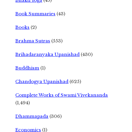
Bhakti Yoga
(45)
Book Summaries
(43)
Books
(2)
Brahma Sutras
(553)
Brihadaranyaka Upanishad
(430)
Buddhism
(1)
Chandogya Upanishad
(625)
Complete Works of Swami Vivekananda
(1,494)
Dhammapada
(306)
Economics
(1)