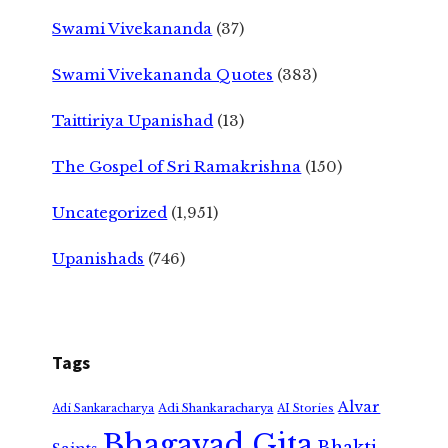
Swami Vivekananda
(37)
Swami Vivekananda Quotes
(383)
Taittiriya Upanishad
(13)
The Gospel of Sri Ramakrishna
(150)
Uncategorized
(1,951)
Upanishads
(746)
Tags
Alvar
Adi Shankaracharya
Adi Sankaracharya
AI Stories
Bhagavad Gita
Bhakti