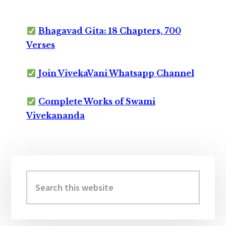
Bhagavad Gita: 18 Chapters, 700
Verses
Join VivekaVani Whatsapp Channel
Complete Works of Swami
Vivekananda
Primary
Sidebar
Search
this
website