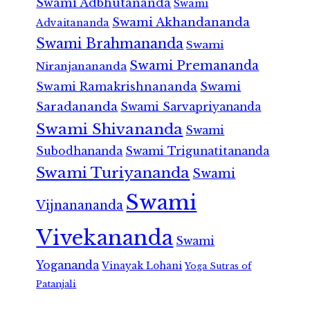
Swami Adbhutananda
Swami
Swami Akhandananda
Advaitananda
Swami Brahmananda
Swami
Swami Premananda
Niranjanananda
Swami Ramakrishnananda
Swami
Saradananda
Swami Sarvapriyananda
Swami Shivananda
Swami
Subodhananda
Swami Trigunatitananda
Swami Turiyananda
Swami
Swami
Vijnanananda
Vivekananda
Swami
Yogananda
Vinayak Lohani
Yoga Sutras of
Patanjali