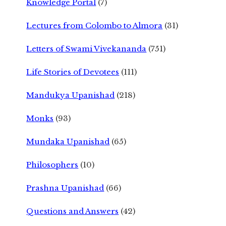
Knowledge Portal
(7)
Lectures from Colombo to Almora
(31)
Letters of Swami Vivekananda
(751)
Life Stories of Devotees
(111)
Mandukya Upanishad
(218)
Monks
(93)
Mundaka Upanishad
(65)
Philosophers
(10)
Prashna Upanishad
(66)
Questions and Answers
(42)