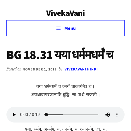
Additional
Skip
Skip
VivekaVani
to
to
menu
main
primary
Voice
content
sidebar
Menu
of
Vivekananda
BG 18.31 यया धर्ममधर्मं च
Posted on
NOVEMBER 1, 2018
by
VIVEKAVANI HINDI
यया धर्ममधर्मं च कार्यं चाकार्यमेव च।
अयथावत्प्रजानाति बुद्धि: सा पार्थ राजसी॥
यया, धर्मम्, अधर्मम्, च, कार्यम्, च, अकार्यम्, एव, च,