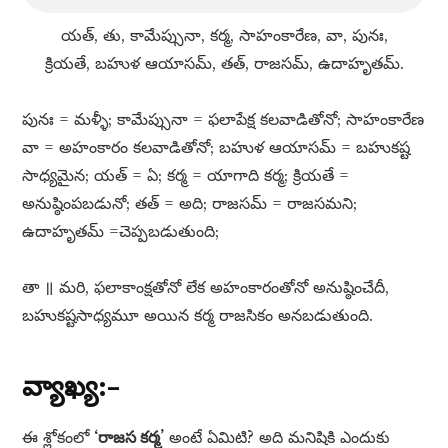
యత్​, తు, కామేప్సునా, కర్మ, సాహంకారేణ, వా, పునః,
క్రియతే, బహుళ ఆయాసమ్​, తత్​, రాజసమ్​, ఉదాహృతమ్​.
పునః = మళ్ళీ; కామేప్సునా = ఫలాపేక్ష కలవాడితోనో; సాహంకారేణ
వా = అహంకారం కలవాడితోనో; బహుళ ఆయాసమ్​ = బహుకష్ట
సాధ్యమైన; యత్​ = ఏ; కర్మ = యాగాది కర్మ; క్రియతే =
అనుష్ఠింపబడునో; తత్​ = అది; రాజసమ్​ = రాజసమని;
ఉదాహృతమ్​ =చెప్పబడుతుంది;
తా ॥ మరి, ఫలాకాంక్షతోనో లేక అహంకారంతోనో అనుష్ఠించేదీ,
బహుకష్టసాధ్యమూ అయిన కర్మ రాజసికం అనబడుతుంది.
వ్యాఖ్య:–
ఈ శ్లోకంలో
‘రాజస కర్మ’
అంటే ఏమిటి? అది మనిషికి ఎందుకు