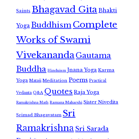
Bhagavad Gita
Bhakti
Saints
Complete
Buddhism
Yoga
Works of Swami
Vivekananda
Gautama
Buddha
Jnana Yoga
Karma
Hinduism
Poems
Yoga
Meditation
Mataji
Practical
Quotes
Raja Yoga
Vedanta
Q&A
Sister Nivedita
Ramana Maharshi
Ramakrishna Math
Sri
Srimad Bhagavatam
Ramakrishna
Sri Sarada