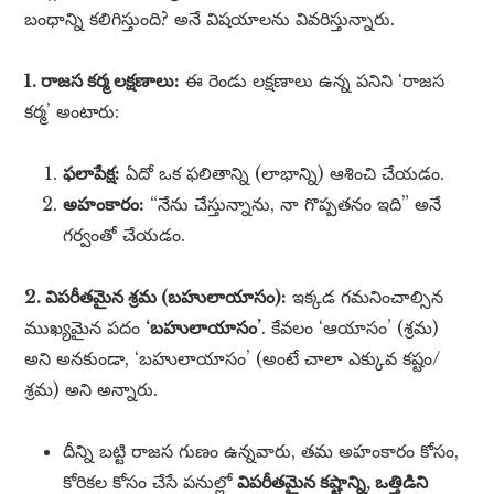
బంధాన్ని కలిగిస్తుంది? అనే విషయాలను వివరిస్తున్నారు.
1. రాజస కర్మ లక్షణాలు:
ఈ రెండు లక్షణాలు ఉన్న పనిని ‘రాజస
కర్మ’ అంటారు:
ఫలాపేక్ష:
ఏదో ఒక ఫలితాన్ని (లాభాన్ని) ఆశించి చేయడం.
అహంకారం:
“నేను చేస్తున్నాను, నా గొప్పతనం ఇది” అనే
గర్వంతో చేయడం.
2. విపరీతమైన శ్రమ (బహులాయాసం):
ఇక్కడ గమనించాల్సిన
ముఖ్యమైన పదం
‘బహులాయాసం’
. కేవలం ‘ఆయాసం’ (శ్రమ)
అని అనకుండా, ‘బహులాయాసం’ (అంటే చాలా ఎక్కువ కష్టం/
శ్రమ) అని అన్నారు.
దీన్ని బట్టి రాజస గుణం ఉన్నవారు, తమ అహంకారం కోసం,
కోరికల కోసం చేసే పనుల్లో
విపరీతమైన కష్టాన్ని, ఒత్తిడిని