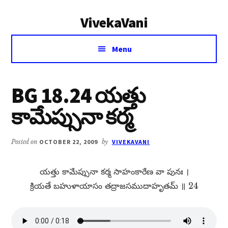
Additional
Skip
Skip
VivekaVani
to
to
menu
main
primary
Voice
content
sidebar
Menu
of
Vivekananda
BG 18.24 యత్తు
కామేప్సునా కర్మ
Posted on
OCTOBER 22, 2009
by
VIVEKAVANI
యత్తు కామేప్సునా కర్మ సాహంకారేణ వా పునః ।
క్రియతే బహుళాయాసం తద్రాజసముదాహృతమ్​ ॥ 24