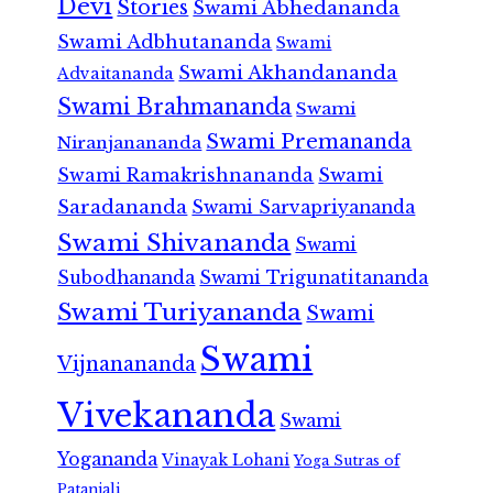
Devi
Stories
Swami Abhedananda
Swami Adbhutananda
Swami
Swami Akhandananda
Advaitananda
Swami Brahmananda
Swami
Swami Premananda
Niranjanananda
Swami Ramakrishnananda
Swami
Saradananda
Swami Sarvapriyananda
Swami Shivananda
Swami
Subodhananda
Swami Trigunatitananda
Swami Turiyananda
Swami
Swami
Vijnanananda
Vivekananda
Swami
Yogananda
Vinayak Lohani
Yoga Sutras of
Patanjali