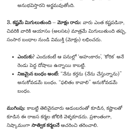
అనుభవిస్తారని అర్థమవుతోంది.
3. కష్టమే మిగులుతుంది – మోక్షం రాదు:
వారు ఎంత కష్టపడినా,
చివరికి వారికి ఆయాసం (అలసట) మాత్రమే మిగులుతుంది తప్ప,
సంసార బంధాల నుండి విముక్తి (మోక్షం) లభించదు.
ఎందుకు?
ఎందుకంటే ఆ పనుల్లో ‘అహంకారం’, ‘కోరిక’ అనే
రెండు పెద్ద దోషాలు ఉన్నాయి కాబట్టి.
నిజమైన బంధం అంటే:
“నేను కర్తను (నేను చేస్తున్నాను)”
అనుకోవడమే బంధం. “ఫలితం కావాలి” అనుకోవడమే
బంధం.
ముగింపు:
కాబట్టి తెలివైనవారు ఆడంబరంతో కూడిన, కష్టాలతో
కూడిన ఈ రాజస కర్మల జోలికి వెళ్ళకూడదు. ప్రశాంతంగా,
నిష్కామంగా
సాత్విక కర్మలనే
ఆచరించి తరించాలి.