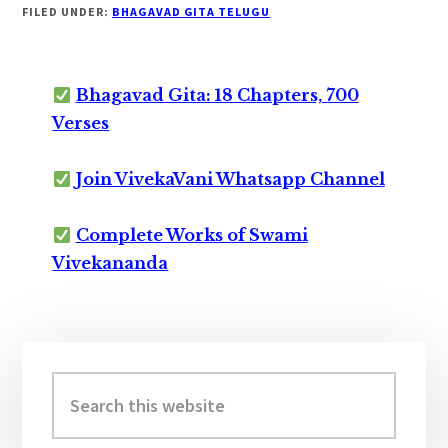
FILED UNDER:
BHAGAVAD GITA TELUGU
Bhagavad Gita: 18 Chapters, 700
Verses
Join VivekaVani Whatsapp Channel
Complete Works of Swami
Vivekananda
Primary
Sidebar
Search
this
website