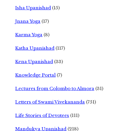
Isha Upanishad
(15)
Jnana Yoga
(17)
Karma Yoga
(8)
Katha Upanishad
(117)
Kena Upanishad
(33)
Knowledge Portal
(7)
Lectures from Colombo to Almora
(31)
Letters of Swami Vivekananda
(751)
Life Stories of Devotees
(111)
Mandukya Upanishad
(218)