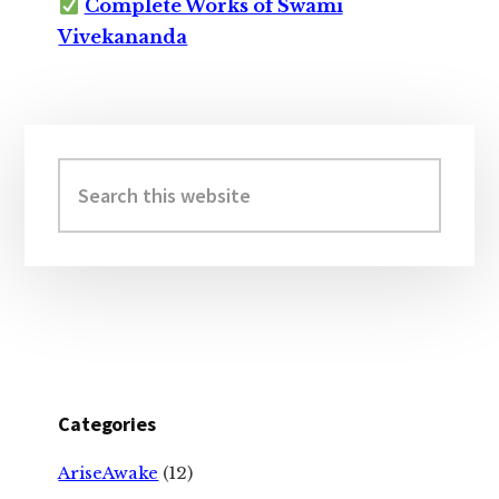
Complete Works of Swami
Vivekananda
Primary
Sidebar
Search
this
website
Categories
AriseAwake
(12)