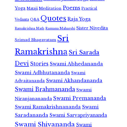
Poems
Yoga
Meditation
Mataji
Practical
Quotes
Raja Yoga
Vedanta
Q&A
Sister Nivedita
Ramana Maharshi
Ramakrishna Math
Sri
Srimad Bhagavatam
Ramakrishna
Sri Sarada
Devi
Stories
Swami Abhedananda
Swami Adbhutananda
Swami
Swami Akhandananda
Advaitananda
Swami Brahmananda
Swami
Swami Premananda
Niranjanananda
Swami Ramakrishnananda
Swami
Saradananda
Swami Sarvapriyananda
Swami Shivananda
Swami