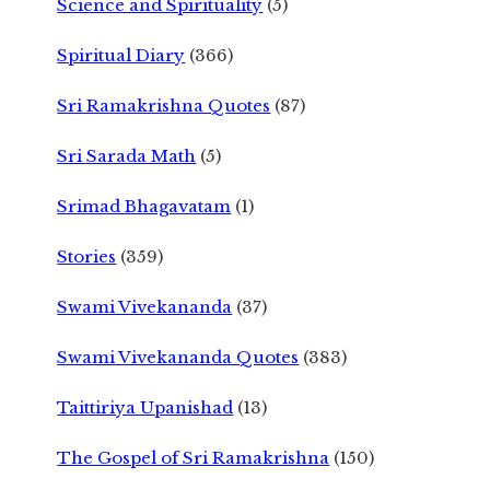
Science and Spirituality
(5)
Spiritual Diary
(366)
Sri Ramakrishna Quotes
(87)
Sri Sarada Math
(5)
Srimad Bhagavatam
(1)
Stories
(359)
Swami Vivekananda
(37)
Swami Vivekananda Quotes
(383)
Taittiriya Upanishad
(13)
The Gospel of Sri Ramakrishna
(150)