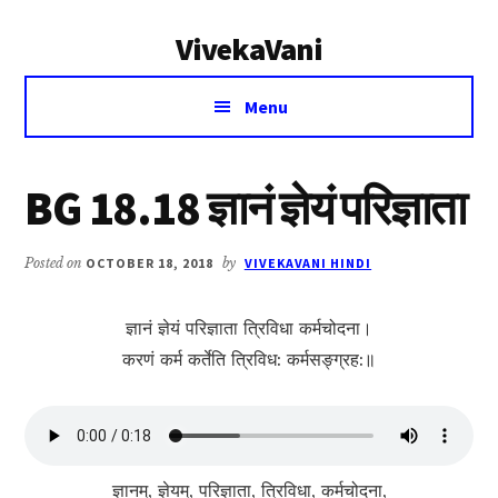
Additional
Skip
Skip
VivekaVani
to
to
menu
main
primary
Voice
content
sidebar
Menu
of
Vivekananda
BG 18.18 ज्ञानं ज्ञेयं परिज्ञाता
Posted on
OCTOBER 18, 2018
by
VIVEKAVANI HINDI
ज्ञानं ज्ञेयं परिज्ञाता त्रिविधा कर्मचोदना।
करणं कर्म कर्तेति त्रिविध: कर्मसङ्ग्रह:॥
ज्ञानम्, ज्ञेयम्, परिज्ञाता, त्रिविधा, कर्मचोदना,