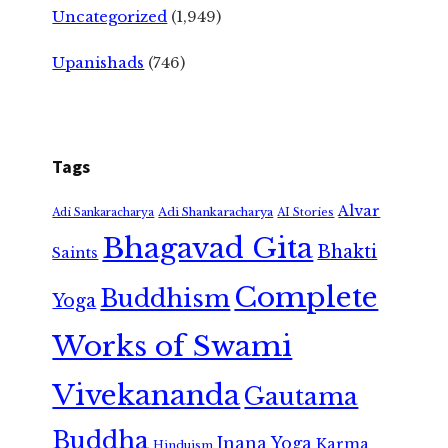
Uncategorized
(1,949)
Upanishads
(746)
Tags
Alvar
Adi Shankaracharya
Adi Sankaracharya
AI Stories
Bhagavad Gita
Bhakti
Saints
Complete
Buddhism
Yoga
Works of Swami
Vivekananda
Gautama
Buddha
Jnana Yoga
Karma
Hinduism