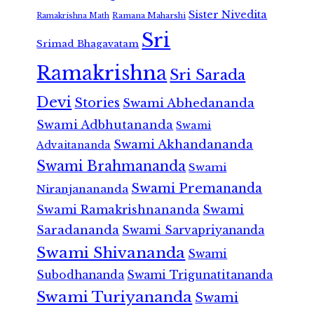
Sister Nivedita
Ramana Maharshi
Ramakrishna Math
Sri
Srimad Bhagavatam
Ramakrishna
Sri Sarada
Devi
Stories
Swami Abhedananda
Swami Adbhutananda
Swami
Swami Akhandananda
Advaitananda
Swami Brahmananda
Swami
Swami Premananda
Niranjanananda
Swami Ramakrishnananda
Swami
Saradananda
Swami Sarvapriyananda
Swami Shivananda
Swami
Subodhananda
Swami Trigunatitananda
Swami Turiyananda
Swami