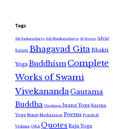
Tags
Alvar
Adi Shankaracharya
Adi Sankaracharya
AI Stories
Bhagavad Gita
Bhakti
Saints
Complete
Buddhism
Yoga
Works of Swami
Vivekananda
Gautama
Buddha
Jnana Yoga
Karma
Hinduism
Poems
Yoga
Meditation
Mataji
Practical
Quotes
Raja Yoga
Vedanta
Q&A