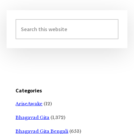
Primary
Sidebar
Search
this
website
Categories
AriseAwake
(12)
Bhagavad Gita
(1,372)
Bhagavad Gita Bengali
(653)