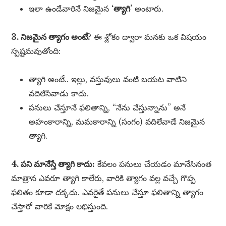
ఇలా ఉండేవారినే నిజమైన
‘త్యాగి’
అంటారు.
3. నిజమైన త్యాగం అంటే?
ఈ శ్లోకం ద్వారా మనకు ఒక విషయం
స్పష్టమవుతోంది:
త్యాగి అంటే.. ఇల్లు, వస్తువులు వంటి బయట వాటిని
వదిలేసేవాడు కాదు.
పనులు చేస్తూనే ఫలితాన్ని, “నేను చేస్తున్నాను” అనే
అహంకారాన్ని, మమకారాన్ని (సంగం) వదిలేవాడే నిజమైన
త్యాగి.
4. పని మానేస్తే త్యాగి కాదు:
కేవలం పనులు చేయడం మానేసినంత
మాత్రాన ఎవరూ త్యాగి కాలేరు, వారికి త్యాగం వల్ల వచ్చే గొప్ప
ఫలితం కూడా దక్కదు. ఎవరైతే పనులు చేస్తూ ఫలితాన్ని త్యాగం
చేస్తారో వారికే మోక్షం లభిస్తుంది.