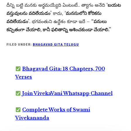
దీన్ని బట్టి మనకు అర్థమయ్యేది ఏంటంటే.. త్యాగం అనేది
‘బయట
వస్తువులను వదిలేయడం’
కాదు,
‘మనసులోని కోరికను
వదిలేయడం’
. భగవంతుని ఉద్దేశం కూడా ఇదే –
“పనులు
కచ్చితంగా చేయాలి, కానీ ఫలితాన్ని ఆశించకుండా చేయాలి.”
FILED UNDER:
BHAGAVAD GITA TELUGU
Bhagavad Gita: 18 Chapters, 700
Verses
Join VivekaVani Whatsapp Channel
Complete Works of Swami
Vivekananda