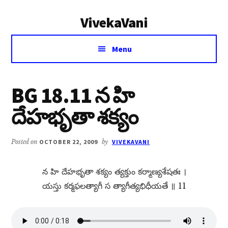
Additional
Skip
Skip
VivekaVani
to
to
menu
main
primary
Voice
content
sidebar
Menu
of
Vivekananda
BG 18.11 న హి
దేహభృతా శక్యం
Posted on
OCTOBER 22, 2009
by
VIVEKAVANI
న హి దేహభృతా శక్యం త్యక్తుం కర్మాణ్యశేషతః ।
యస్తు కర్మఫలత్యాగీ స త్యాగీత్యభిధీయతే ॥ 11