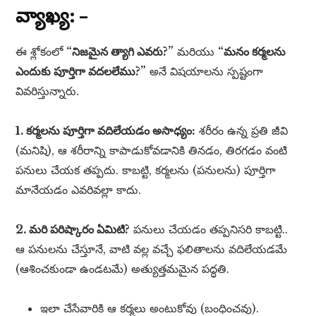
వ్యాఖ్య: –
ఈ శ్లోకంలో
“నిజమైన త్యాగి ఎవరు?”
మరియు
“మనం కర్మలను
ఎందుకు పూర్తిగా వదలలేము?”
అనే విషయాలను స్పష్టంగా
వివరిస్తున్నారు.
1. కర్మలను పూర్తిగా వదిలేయడం అసాధ్యం:
శరీరం ఉన్న ప్రతి జీవి
(మనిషి), ఆ శరీరాన్ని కాపాడుకోవడానికి తినడం, తిరగడం వంటి
పనులు చేయక తప్పదు. కాబట్టి, కర్మలను (పనులను) పూర్తిగా
మానేయడం ఎవరివల్లా కాదు.
2. మరి పరిష్కారం ఏమిటి?
పనులు చేయడం తప్పనిసరి కాబట్టి..
ఆ పనులను చేస్తూనే, వాటి వల్ల వచ్చే ఫలితాలను వదిలేయడమే
(ఆశించకుండా ఉండటమే) అత్యుత్తమమైన పద్ధతి.
ఇలా చేసేవారికి ఆ కర్మలు అంటుకోవు (బంధించవు).