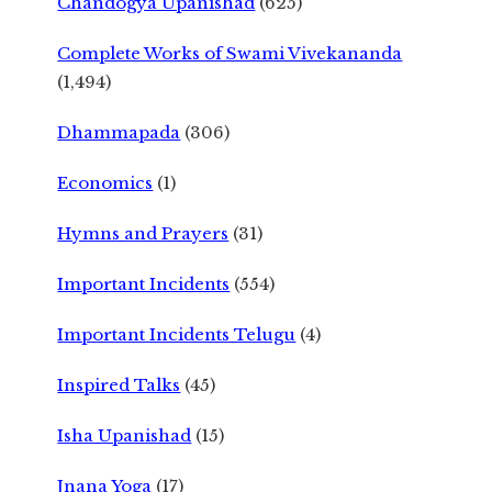
Chandogya Upanishad
(625)
Complete Works of Swami Vivekananda
(1,494)
Dhammapada
(306)
Economics
(1)
Hymns and Prayers
(31)
Important Incidents
(554)
Important Incidents Telugu
(4)
Inspired Talks
(45)
Isha Upanishad
(15)
Jnana Yoga
(17)