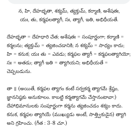
న, హి, దేహభృతా, శక్యమ్​, త్యక్తుమ్​, కర్మాణి, అశేషతః,
యః, తు, కర్మఫలత్యాగీ, సః, త్యాగీ, ఇతి, అభిధీయతే.
దేహభృతా = దేహధారి చేత; అశేషతః = సంపూర్ణంగా; కర్మాణి =
కర్మలను; త్యక్తుమ్​ = త్యజించడానికి; న శక్యమ్​ = సాధ్యం కాదు;
హి = కనుక; యః తు = ఎవడు; కర్మఫల త్యాగీ = కర్మఫలత్యాగియో;
సః = అతడు; త్యాగీ ఇతి = త్యాగియని; అభిధీయతే =
చెప్పబడును.
తా ॥ (అయితే, కర్మఫల త్యాగం కంటే సర్వకర్మ త్యాగమే శ్రేష్ఠం,
జ్ఞాననిష్ఠకు అనుకూలం. కాబట్టి కర్మత్యాగమే చేస్తానంటావా:)
దేహాభిమానులకు సంపూర్ణంగా కర్మను త్యజించడం శక్యం కాదు.
కనుక, కర్మఫల త్యాగియే (ముఖ్యుడు అంటే, సాత్త్వికుడైన) త్యాగి
అని గ్రహించు. (గీత : 3-8 చూ.)