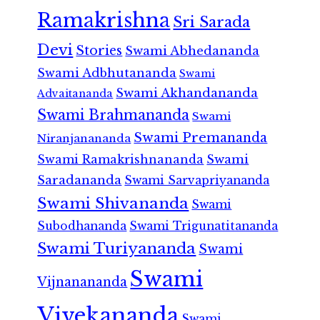
Ramakrishna
Sri Sarada
Devi
Stories
Swami Abhedananda
Swami Adbhutananda
Swami
Swami Akhandananda
Advaitananda
Swami Brahmananda
Swami
Swami Premananda
Niranjanananda
Swami Ramakrishnananda
Swami
Saradananda
Swami Sarvapriyananda
Swami Shivananda
Swami
Subodhananda
Swami Trigunatitananda
Swami Turiyananda
Swami
Swami
Vijnanananda
Vivekananda
Swami