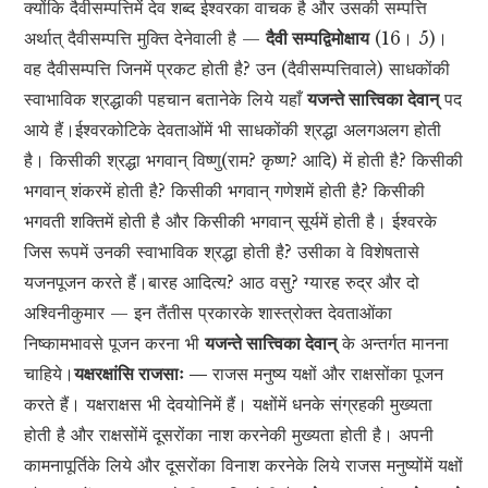
क्योंकि दैवीसम्पत्तिमें देव शब्द ईश्वरका वाचक है और उसकी सम्पत्ति
अर्थात् दैवीसम्पत्ति मुक्ति देनेवाली है —
दैवी सम्पद्विमोक्षाय
(16। 5)।
वह दैवीसम्पत्ति जिनमें प्रकट होती है? उन (दैवीसम्पत्तिवाले) साधकोंकी
स्वाभाविक श्रद्धाकी पहचान बतानेके लिये यहाँ
यजन्ते सात्त्विका देवान्
पद
आये हैं।ईश्वरकोटिके देवताओंमें भी साधकोंकी श्रद्धा अलगअलग होती
है। किसीकी श्रद्धा भगवान् विष्णु(राम? कृष्ण? आदि) में होती है? किसीकी
भगवान् शंकरमें होती है? किसीकी भगवान् गणेशमें होती है? किसीकी
भगवती शक्तिमें होती है और किसीकी भगवान् सूर्यमें होती है। ईश्वरके
जिस रूपमें उनकी स्वाभाविक श्रद्धा होती है? उसीका वे विशेषतासे
यजनपूजन करते हैं।बारह आदित्य? आठ वसु? ग्यारह रुद्र और दो
अश्विनीकुमार — इन तैंतीस प्रकारके शास्त्रोक्त देवताओंका
निष्कामभावसे पूजन करना भी
यजन्ते सात्त्विका देवान्
के अन्तर्गत मानना
चाहिये।
यक्षरक्षांसि राजसाः —
राजस मनुष्य यक्षों और राक्षसोंका पूजन
करते हैं। यक्षराक्षस भी देवयोनिमें हैं। यक्षोंमें धनके संग्रहकी मुख्यता
होती है और राक्षसोंमें दूसरोंका नाश करनेकी मुख्यता होती है। अपनी
कामनापूर्तिके लिये और दूसरोंका विनाश करनेके लिये राजस मनुष्योंमें यक्षों