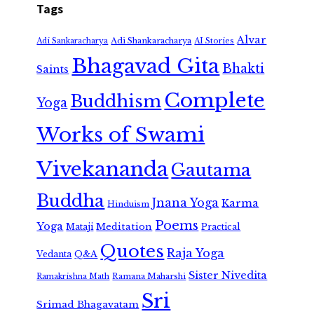
Tags
Alvar
Adi Shankaracharya
Adi Sankaracharya
AI Stories
Bhagavad Gita
Bhakti
Saints
Complete
Buddhism
Yoga
Works of Swami
Vivekananda
Gautama
Buddha
Jnana Yoga
Karma
Hinduism
Poems
Yoga
Meditation
Mataji
Practical
Quotes
Raja Yoga
Vedanta
Q&A
Sister Nivedita
Ramana Maharshi
Ramakrishna Math
Sri
Srimad Bhagavatam