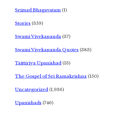
Srimad Bhagavatam
(1)
Stories
(359)
Swami Vivekananda
(37)
Swami Vivekananda Quotes
(383)
Taittiriya Upanishad
(13)
The Gospel of Sri Ramakrishna
(150)
Uncategorized
(1,936)
Upanishads
(746)