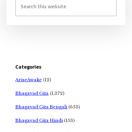
Sidebar
this
website
Categories
AriseAwake
(12)
Bhagavad Gita
(1,372)
Bhagavad Gita Bengali
(653)
Bhagavad Gita Hindi
(153)