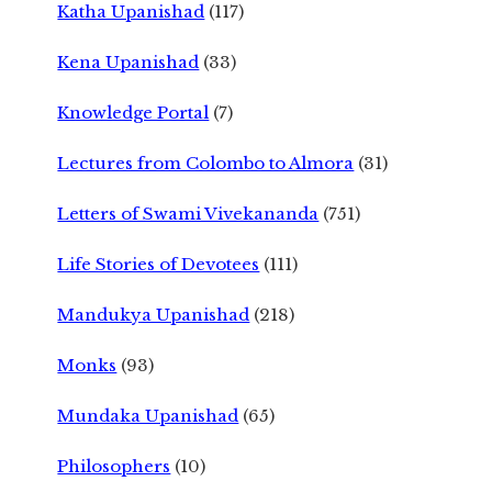
Katha Upanishad
(117)
Kena Upanishad
(33)
Knowledge Portal
(7)
Lectures from Colombo to Almora
(31)
Letters of Swami Vivekananda
(751)
Life Stories of Devotees
(111)
Mandukya Upanishad
(218)
Monks
(93)
Mundaka Upanishad
(65)
Philosophers
(10)