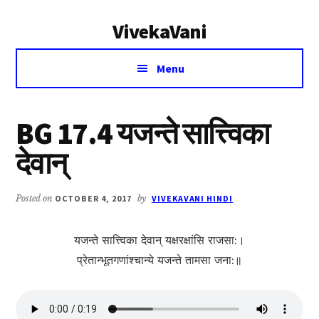
Additional
Skip
Skip
VivekaVani
to
to
menu
main
primary
Voice
content
sidebar
Menu
of
Vivekananda
BG 17.4 यजन्ते सात्त्विका
देवा‍‍न्
Posted on
OCTOBER 4, 2017
by
VIVEKAVANI HINDI
यजन्ते सात्त्विका देवा‍‍न् यक्षरक्षांसि राजसा:।
प्रेतान्भूतगणांश्चान्ये यजन्ते तामसा जना:॥