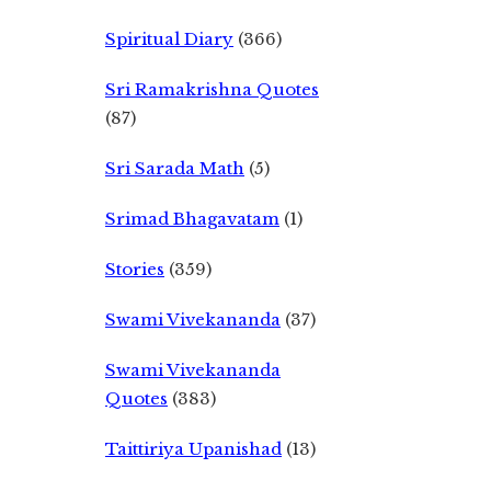
Spiritual Diary
(366)
Sri Ramakrishna Quotes
(87)
Sri Sarada Math
(5)
Srimad Bhagavatam
(1)
Stories
(359)
Swami Vivekananda
(37)
Swami Vivekananda
Quotes
(383)
Taittiriya Upanishad
(13)