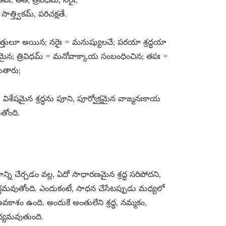
సాత్త్వికమ్​, పరిచక్షతే.
్రచిత్తులూ అయిన; నరైః = మనుష్యులచే; పరయా శ్రద్ధయా
ోక్తమైన; త్రివిధమ్​ = మనోవాక్కాయ సంబంధించిన; తపః =
బుతారు;
ిశేషమైన శ్రద్ధను పూని, పూర్వోక్తమైన వాఙ్మనఃకాయ
తోంది.
న్ని చేర్చడం వల్ల, ఏదో సాధారణమైన శ్రద్ధ సరిపోదని,
థమవుతోంది. ఎందుకంటే, సాధన చేసేటప్పుడు మధ్యలో
అవకాశం ఉంది. అందుకే అంతులేని శ్రద్ధ, నమ్మకం,
్యమవుతుంది.