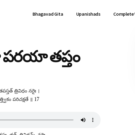
Bhagavad Gita
Upanishads
Complete
యా పరయా తప్తం
స్తత్​ త్రివిధం నరైః ।
త్త్వికం పరిచక్షతే ॥ 17
ః, తత్​, త్రివిధమ్​, నరైః,