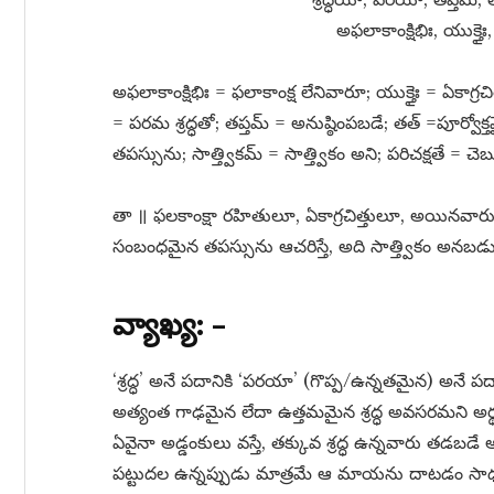
అఫలాకాంక్షిభిః, యుక్తైః, 
అఫలాకాంక్షిభిః = ఫలాకాంక్ష లేనివారూ; యుక్తైః = ఏకాగ
= పరమ శ్రద్ధతో; తప్తమ్​ = అనుష్ఠింపబడే; తత్​ =పూర్వ
తపస్సును; సాత్త్వికమ్​ = సాత్త్వికం అని; పరిచక్షతే = చె
తా ॥ ఫలకాంక్షా రహితులూ, ఏకాగ్రచిత్తులూ, అయినవారు వ
సంబంధమైన తపస్సును ఆచరిస్తే, అది సాత్త్వికం అనబడు
వ్యాఖ్య: –
‘శ్రద్ధ’ అనే పదానికి ‘పరయా’ (గొప్ప/ఉన్నతమైన) అనే పదా
అత్యంత గాఢమైన లేదా ఉత్తమమైన శ్రద్ధ అవసరమని అర్
ఏవైనా అడ్డంకులు వస్తే, తక్కువ శ్రద్ధ ఉన్నవారు తడబడే 
పట్టుదల ఉన్నప్పుడు మాత్రమే ఆ మాయను దాటడం సాధ