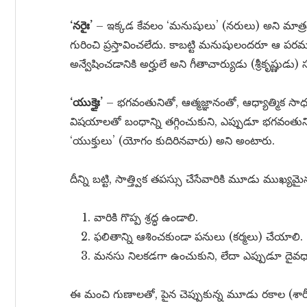
‘నరైః’
– ఇక్కడ కేవలం ‘మనుషులు’ (నరులు) అని మాత్ర
గురించి ప్రస్తావించలేదు. కాబట్టి మనుషులందరూ ఆ పరమ లక
అన్వేషించడానికి అర్హులే అని గీతాచార్యుడు (శ్రీకృష్ణుడు) స
‘యుక్తైః’
– భగవంతునితో, ఆత్మజ్ఞానంతో, ఆధ్యాత్మిక 
విషయాలతో బంధాన్ని తగ్గించుకుని, ఎప్పుడూ భగవంతున
‘యుక్తులు’ (యోగం కుదిరినవారు) అని అంటారు.
దీన్ని బట్టి, సాత్త్విక తపస్సు చేసేవారికి మూడు ముఖ్
వారికి గొప్ప శ్రద్ధ ఉండాలి.
ఫలితాన్ని ఆశించకుండా పనులు (కర్మలు) చేయాలి.
మనసు నిలకడగా ఉంచుకుని, లేదా ఎప్పుడూ దైవధ
ఈ మంచి గుణాలతో, పైన చెప్పుకున్న మూడు రకాల (శార