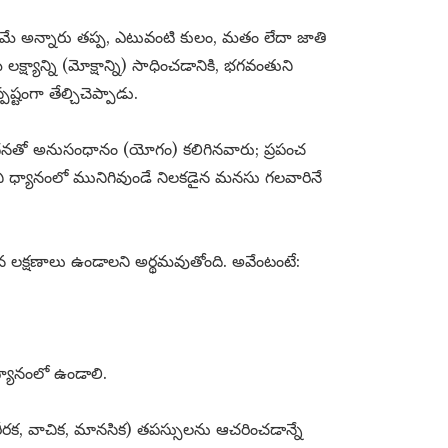
మే అన్నారు తప్ప, ఎటువంటి కులం, మతం లేదా జాతి
్ష్యాన్ని (మోక్షాన్ని) సాధించడానికి, భగవంతుని
్పష్టంగా తేల్చిచెప్పాడు.
సాధనతో అనుసంధానం (యోగం) కలిగినవారు; ప్రపంచ
ి ధ్యానంలో మునిగివుండే నిలకడైన మనసు గలవారినే
యమైన లక్షణాలు ఉండాలని అర్థమవుతోంది. అవేంటంటే:
్యానంలో ఉండాలి.
ీరక, వాచిక, మానసిక) తపస్సులను ఆచరించడాన్నే