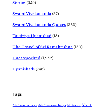
Stories
(359)
Swami Vivekananda
(37)
Swami Vivekananda Quotes
(383)
Taittiriya Upanishad
(13)
The Gospel of Sri Ramakrishna
(150)
Uncategorized
(1,952)
Upanishads
(746)
Tags
Alvar
Adi Shankaracharya
Adi Sankaracharya
AI Stories