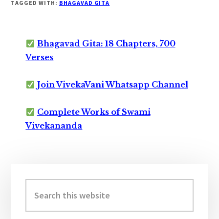
TAGGED WITH:
BHAGAVAD GITA
Bhagavad Gita: 18 Chapters, 700
Verses
Join VivekaVani Whatsapp Channel
Complete Works of Swami
Vivekananda
Primary
Sidebar
Search
this
website