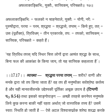
अफलाकाङ्क्षिभि:, युक्तै:, सात्त्विकम्, परिचक्षते॥ १७॥
अफलाकाङ्क्षिभि: = फलको न चाहनेवाले, युक्तै: = योगी, नरै: =
पुरुषोंद्वारा, परया = परम, श्रद्धया = श्रद्धासे, तप्तम् = किये हुए, तत् =
उस (पूर्वोक्त), त्रिविधम् = तीन प्रकारके, तप: = तपको, सात्त्विकम् =
सात्त्विक, परिचक्षते = कहते हैं।
‘यह त्रिविध तपस् यदि स्थिर चित्त लोगों द्वारा अत्यंत श्रद्धा के साथ,
बिना फल की आकांक्षा के किया जाय, तो यह सात्त्विक कहलाता है’।
।।17.17।।
व्याख्या —
श्रद्धया परया तप्तम् —
शरीर? वाणी और
मनके द्वारा जो तप किया जाता है? वह तप ही मनुष्योंका सर्वश्रेष्ठ कर्तव्य
है और यही मानवजीवनके उद्देश्यकी पूर्तिका अचूक उपाय है
(टिप्पणी
प
854)
तथा इसको साङ्गोपाङ्ग — अच्छी तरहसे करनेपर मनुष्यके
0
लिये कुछ करना बाकी नहीं रहता अर्थात् जो वास्तविक तत्त्व है? उसमें
स्वतः स्थिति हो जाती है — ऐसे अटल विश्वासपूर्वक श्रेष्ठ श्रद्धा करके