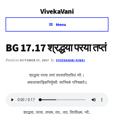
Additional
Skip
Skip
VivekaVani
to
to
menu
main
primary
Voice
content
sidebar
Menu
of
Vivekananda
BG 17.17 श्रद्धया परया तप्तं
Posted on
OCTOBER 17, 2017
by
VIVEKAVANI HINDI
श्रद्धया परया तप्तं तपस्तत्त्रिविधं नरै:।
अफलाकाङ्क्षिभिर्युक्तै: सात्त्विकं परिचक्षते॥
श्रद्धया, परया, तप्तम्, तप:, तत्, त्रिविधम्, नरै:,