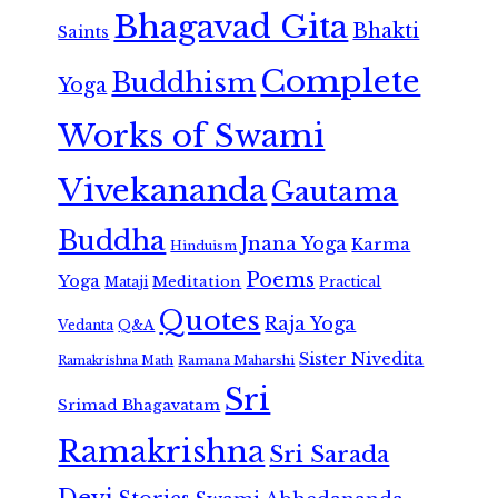
Bhagavad Gita
Bhakti
Saints
Complete
Buddhism
Yoga
Works of Swami
Vivekananda
Gautama
Buddha
Jnana Yoga
Karma
Hinduism
Poems
Yoga
Meditation
Mataji
Practical
Quotes
Raja Yoga
Vedanta
Q&A
Sister Nivedita
Ramana Maharshi
Ramakrishna Math
Sri
Srimad Bhagavatam
Ramakrishna
Sri Sarada
Devi