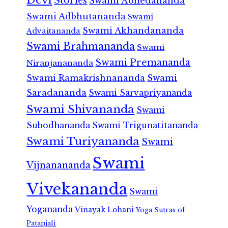
Stories
Swami Abhedananda
Swami Adbhutananda
Swami
Swami Akhandananda
Advaitananda
Swami Brahmananda
Swami
Swami Premananda
Niranjanananda
Swami Ramakrishnananda
Swami
Saradananda
Swami Sarvapriyananda
Swami Shivananda
Swami
Subodhananda
Swami Trigunatitananda
Swami Turiyananda
Swami
Swami
Vijnanananda
Vivekananda
Swami
Yogananda
Vinayak Lohani
Yoga Sutras of
Patanjali