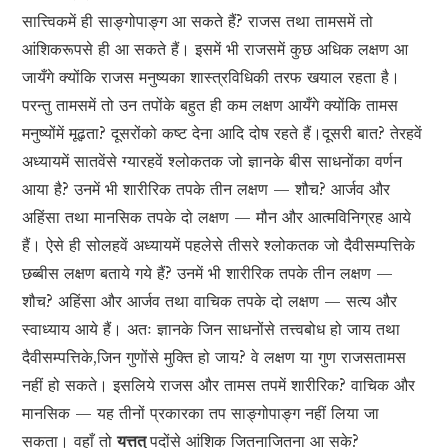
सात्त्विकमें ही साङ्गोपाङ्ग आ सकते हैं? राजस तथा तामसमें तो
आंशिकरूपसे ही आ सकते हैं। इसमें भी राजसमें कुछ अधिक लक्षण आ
जायँगे क्योंकि राजस मनुष्यका शास्त्रविधिकी तरफ खयाल रहता है।
परन्तु तामसमें तो उन तपोंके बहुत ही कम लक्षण आयँगे क्योंकि तामस
मनुष्योंमें मूढ़ता? दूसरोंको कष्ट देना आदि दोष रहते हैं।दूसरी बात? तेरहवें
अध्यायमें सातवेंसे ग्यारहवें श्लोकतक जो ज्ञानके बीस साधनोंका वर्णन
आया है? उनमें भी शारीरिक तपके तीन लक्षण — शौच? आर्जव और
अहिंसा तथा मानसिक तपके दो लक्षण — मौन और आत्मविनिग्रह आये
हैं। ऐसे ही सोलहवें अध्यायमें पहलेसे तीसरे श्लोकतक जो दैवीसम्पत्तिके
छब्बीस लक्षण बताये गये हैं? उनमें भी शारीरिक तपके तीन लक्षण —
शौच? अहिंसा और आर्जव तथा वाचिक तपके दो लक्षण — सत्य और
स्वाध्याय आये हैं। अतः ज्ञानके जिन साधनोंसे तत्त्वबोध हो जाय तथा
दैवीसम्पत्तिके,जिन गुणोंसे मुक्ति हो जाय? वे लक्षण या गुण राजसतामस
नहीं हो सकते। इसलिये राजस और तामस तपमें शारीरिक? वाचिक और
मानसिक — यह तीनों प्रकारका तप साङ्गोपाङ्ग नहीं लिया जा
सकता। वहाँ तो
यत्तत्
पदोंसे आंशिक जितनाजितना आ सके?