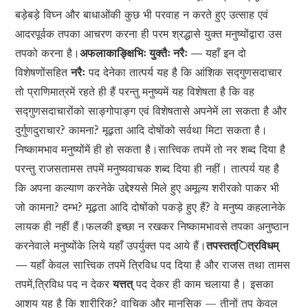
बड़ेबड़े विघ्न और बाधाओंकी कुछ भी परवाह न करते हुए उत्साह एवं
आदरपूर्वक तपका आचरण करना ही परम श्रद्धासे युक्त मनुष्योंद्वारा उस
तपको करना है।
अफलाकाङ्क्षिभिः युक्तैः नरैः —
यहाँ इन दो
विशेषणोंसहित
नरैः
पद देनेका तात्पर्य यह है कि आंशिक सद्गुणसदाचार
तो प्राणिमात्रमें रहते ही हैं परन्तु मनुष्यमें यह विशेषता है कि वह
सद्गुणसदाचारोंको साङ्गोपाङ्ग एवं विशेषतासे अपनेमें ला सकता है और
दुर्गुणदुराचार? कामना? मूढ़ता आदि दोषोंको सर्वथा मिटा सकता है।
निष्कामभाव मनुष्योंमें ही हो सकता है।सात्त्विक तपमें तो नर शब्द दिया है
परन्तु राजसतामस तपमें मनुष्यवाचक शब्द दिया ही नहीं। तात्पर्य यह है
कि अपना कल्याण करनेके उद्देश्यसे मिले हुए अमूल्य शरीरको पाकर भी
जो कामना? दम्भ? मूढ़ता आदि दोषोंको पकड़े हुए हैं? वे मनुष्य कहलानेके
लायक ही नहीं हैं।फलकी इच्छा न रखकर निष्कामभावसे तपका अनुष्ठान
करनेवाले मनुष्योंके लिये यहाँ उपर्युक्त पद आये हैं।
तपस्तत्ित्रविधम्
—
यहाँ केवल सात्त्विक तपमें त्रिविध पद दिया है और राजस तथा तामस
तपमें,त्रिविध पद न देकर
यत्तत्
पद देकर ही काम चलाया है। इसका
आशय यह है कि शारीरिक? वाचिक और मानसिक — तीनों तप केवल