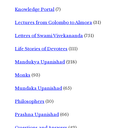
Knowledge Portal
(7)
Lectures from Colombo to Almora
(31)
Letters of Swami Vivekananda
(751)
Life Stories of Devotees
(111)
Mandukya Upanishad
(218)
Monks
(93)
Mundaka Upanishad
(65)
Philosophers
(10)
Prashna Upanishad
(66)
Questions and Answers
(42)