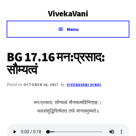
Additional
Skip
Skip
VivekaVani
to
to
menu
main
primary
Voice
content
sidebar
Menu
of
Vivekananda
BG 17.16 मन:प्रसाद:
सौम्यत्वं
Posted on
OCTOBER 16, 2017
by
VIVEKAVANI HINDI
मन:प्रसाद: सौम्यत्वं मौनमात्मविनिग्रह:।
भावसंशुद्धिरित्येत‍‍‍त् तपो मानसमुच्यते॥