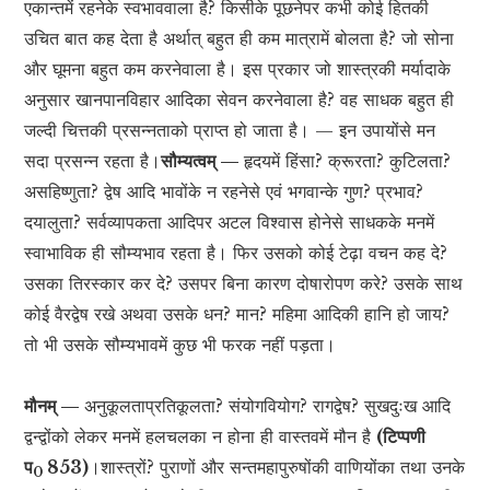
एकान्तमें रहनेके स्वभाववाला है? किसीके पूछनेपर कभी कोई हितकी
उचित बात कह देता है अर्थात् बहुत ही कम मात्रामें बोलता है? जो सोना
और घूमना बहुत कम करनेवाला है। इस प्रकार जो शास्त्रकी मर्यादाके
अनुसार खानपानविहार आदिका सेवन करनेवाला है? वह साधक बहुत ही
जल्दी चित्तकी प्रसन्नताको प्राप्त हो जाता है। — इन उपायोंसे मन
सदा प्रसन्न रहता है।
सौम्यत्वम् —
हृदयमें हिंसा? क्रूरता? कुटिलता?
असहिष्णुता? द्वेष आदि भावोंके न रहनेसे एवं भगवान्के गुण? प्रभाव?
दयालुता? सर्वव्यापकता आदिपर अटल विश्वास होनेसे साधकके मनमें
स्वाभाविक ही सौम्यभाव रहता है। फिर उसको कोई टेढ़ा वचन कह दे?
उसका तिरस्कार कर दे? उसपर बिना कारण दोषारोपण करे? उसके साथ
कोई वैरद्वेष रखे अथवा उसके धन? मान? महिमा आदिकी हानि हो जाय?
तो भी उसके सौम्यभावमें कुछ भी फरक नहीं पड़ता।
मौनम् —
अनुकूलताप्रतिकूलता? संयोगवियोग? रागद्वेष? सुखदुःख आदि
द्वन्द्वोंको लेकर मनमें हलचलका न होना ही वास्तवमें मौन है
(टिप्पणी
प
853)
।शास्त्रों? पुराणों और सन्तमहापुरुषोंकी वाणियोंका तथा उनके
0