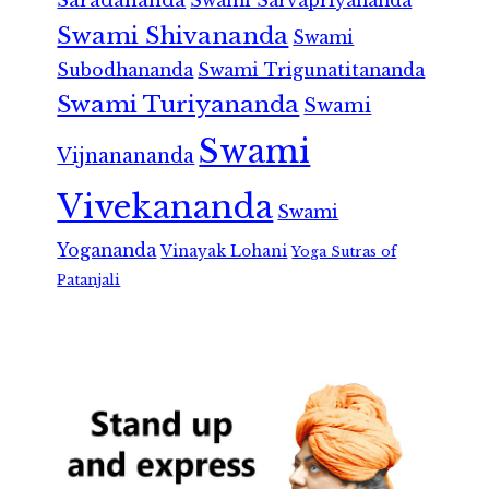
Saradananda
Swami Sarvapriyananda
Swami Shivananda
Swami
Subodhananda
Swami Trigunatitananda
Swami Turiyananda
Swami
Swami
Vijnanananda
Vivekananda
Swami
Yogananda
Vinayak Lohani
Yoga Sutras of
Patanjali