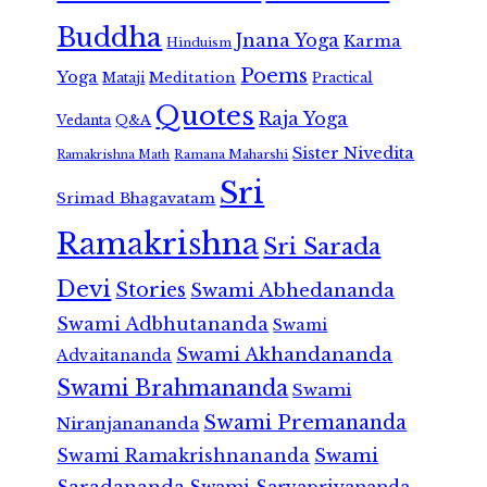
Buddha
Jnana Yoga
Karma
Hinduism
Poems
Yoga
Meditation
Mataji
Practical
Quotes
Raja Yoga
Vedanta
Q&A
Sister Nivedita
Ramana Maharshi
Ramakrishna Math
Sri
Srimad Bhagavatam
Ramakrishna
Sri Sarada
Devi
Stories
Swami Abhedananda
Swami Adbhutananda
Swami
Swami Akhandananda
Advaitananda
Swami Brahmananda
Swami
Swami Premananda
Niranjanananda
Swami Ramakrishnananda
Swami