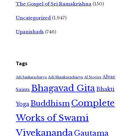
The Gospel of Sri Ramakrishna
(150)
Uncategorized
(1,947)
Upanishads
(746)
Tags
Alvar
Adi Shankaracharya
Adi Sankaracharya
AI Stories
Bhagavad Gita
Bhakti
Saints
Complete
Buddhism
Yoga
Works of Swami
Vivekananda
Gautama