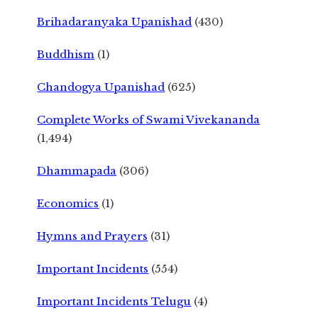
Brihadaranyaka Upanishad
(430)
Buddhism
(1)
Chandogya Upanishad
(625)
Complete Works of Swami Vivekananda
(1,494)
Dhammapada
(306)
Economics
(1)
Hymns and Prayers
(31)
Important Incidents
(554)
Important Incidents Telugu
(4)