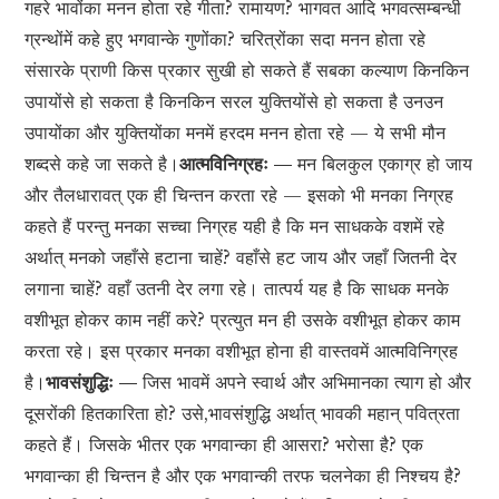
गहरे भावोंका मनन होता रहे गीता? रामायण? भागवत आदि भगवत्सम्बन्धी
ग्रन्थोंमें कहे हुए भगवान्के गुणोंका? चरित्रोंका सदा मनन होता रहे
संसारके प्राणी किस प्रकार सुखी हो सकते हैं सबका कल्याण किनकिन
उपायोंसे हो सकता है किनकिन सरल युक्तियोंसे हो सकता है उनउन
उपायोंका और युक्तियोंका मनमें हरदम मनन होता रहे — ये सभी मौन
शब्दसे कहे जा सकते है।
आत्मविनिग्रहः —
मन बिलकुल एकाग्र हो जाय
और तैलधारावत् एक ही चिन्तन करता रहे — इसको भी मनका निग्रह
कहते हैं परन्तु मनका सच्चा निग्रह यही है कि मन साधकके वशमें रहे
अर्थात् मनको जहाँसे हटाना चाहें? वहाँसे हट जाय और जहाँ जितनी देर
लगाना चाहें? वहाँ उतनी देर लगा रहे। तात्पर्य यह है कि साधक मनके
वशीभूत होकर काम नहीं करे? प्रत्युत मन ही उसके वशीभूत होकर काम
करता रहे। इस प्रकार मनका वशीभूत होना ही वास्तवमें आत्मविनिग्रह
है।
भावसंशुद्धिः —
जिस भावमें अपने स्वार्थ और अभिमानका त्याग हो और
दूसरोंकी हितकारिता हो? उसे,भावसंशुद्धि अर्थात् भावकी महान् पवित्रता
कहते हैं। जिसके भीतर एक भगवान्का ही आसरा? भरोसा है? एक
भगवान्का ही चिन्तन है और एक भगवान्की तरफ चलनेका ही निश्चय है?