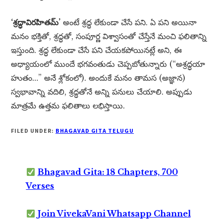
‘శ్రద్ధావిరహితమ్’
అంటే శ్రద్ధ లేకుండా చేసే పని. ఏ పని అయినా
మనం భక్తితో, శ్రద్ధతో, సంపూర్ణ విశ్వాసంతో చేస్తేనే మంచి ఫలితాన్ని
ఇస్తుంది. శ్రద్ధ లేకుండా చేసే పని చేయకపోయినట్లే అని, ఈ
అధ్యాయంలో ముందే భగవంతుడు చెప్పబోతున్నారు (“అశ్రద్ధయా
హుతం…” అనే శ్లోకంలో). అందుకే మనం తామస (అజ్ఞాన)
స్వభావాన్ని వదిలి, శ్రద్ధతోనే అన్ని పనులు చేయాలి. అప్పుడు
మాత్రమే ఉత్తమ ఫలితాలు లభిస్తాయి.
FILED UNDER:
BHAGAVAD GITA TELUGU
Bhagavad Gita: 18 Chapters, 700
Verses
Join VivekaVani Whatsapp Channel