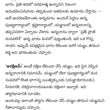
భాగం. ప్రతి జివిలో పరమాత్మ ఉన్నాడని నిజంగా
అనుభవించినవాడు తప్పకుండా ఇతరులకు ఉపకారం చేస్తాడు —
అదే ఆచరణవేదాంతం అన్నమాట. అందుకే పెద్దలు అన్ని
పుణ్యకార్యాలలో, శ్రద్ధకార్యాలలో, యజ్ఞాలలో అన్నదానాన్ని
తప్పనిసరిగా ఏర్పాటు చేశారు. అన్నదానం ద్వారా “ప్రతీ ప్రాణి
మనవలెనే” అన్న భావం మనలో పుట్టుతుంది, ఇది ఒక గొప్ప
సాధన. ఇప్పుడీ పవిత్రమైన భాగం లేకుండా జరిగే యజ్ఞం తామస
కర్మ అని భగవంతుడు చెప్పారు.
‘అదక్షిణమ్’
అంటే దక్షిణ లేకుండా చేసే యజ్ఞం. ఇది పైన చెప్పిన
అన్నదానానికి సమానమే. యజ్ఞంలో లేదా పుణ్యకార్యంలో మన
సంపదలో కొంత భాగాన్ని ఋత్విక్కులకు (యజ్ఞాధికారులకు),
పేదవారికి, దరిద్రనారాయణులకు దక్షిణగా ఇవ్వాలి. ఇది
త్యాగభావానికి సూచకం.
అందువల్ల ఇలాంటి త్యాగం లేకుండా చేసే యజ్ఞం తామస యజ్ఞమని
గీతాచార్యుడు చెప్పారు.