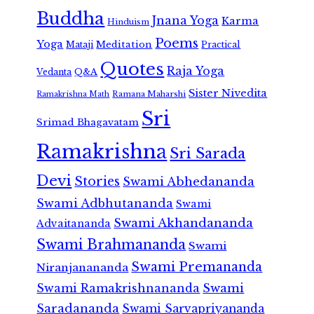
Buddha
Jnana Yoga
Karma
Hinduism
Poems
Yoga
Meditation
Mataji
Practical
Quotes
Raja Yoga
Vedanta
Q&A
Sister Nivedita
Ramana Maharshi
Ramakrishna Math
Sri
Srimad Bhagavatam
Ramakrishna
Sri Sarada
Devi
Stories
Swami Abhedananda
Swami Adbhutananda
Swami
Swami Akhandananda
Advaitananda
Swami Brahmananda
Swami
Swami Premananda
Niranjanananda
Swami Ramakrishnananda
Swami
Saradananda
Swami Sarvapriyananda