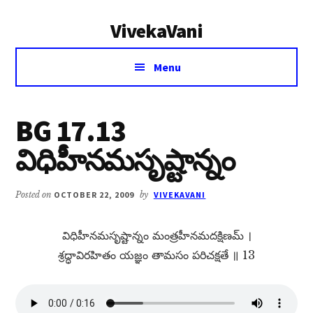
Additional
Skip
Skip
VivekaVani
to
to
menu
main
primary
Voice
content
sidebar
Menu
of
Vivekananda
BG 17.13
విధిహీనమసృష్టాన్నం
Posted on
OCTOBER 22, 2009
by
VIVEKAVANI
విధిహీనమసృష్టాన్నం మంత్రహీనమదక్షిణమ్​ ।
శ్రద్ధావిరహితం యజ్ఞం తామసం పరిచక్షతే ॥ 13