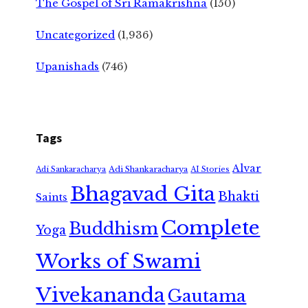
The Gospel of Sri Ramakrishna
(150)
Uncategorized
(1,936)
Upanishads
(746)
Tags
Alvar
Adi Shankaracharya
Adi Sankaracharya
AI Stories
Bhagavad Gita
Bhakti
Saints
Complete
Buddhism
Yoga
Works of Swami
Vivekananda
Gautama