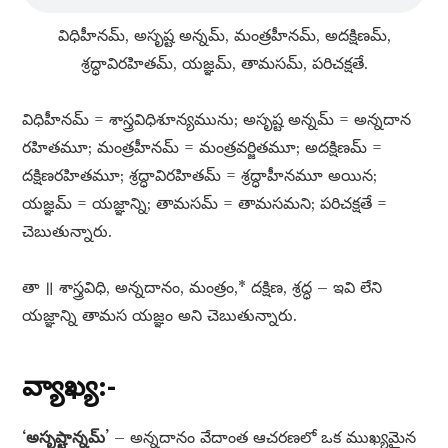
విధిహీనమ్​, అసృష్ట అన్నమ్​, మంత్రహీనమ్​, అదక్షిణమ్​,
శ్రద్ధావిరహితమ్​, యజ్ఞమ్​, తామసమ్​, పరిచక్షతే.
విధిహీనమ్​ = శాస్త్రవిధిశూన్యమును; అసృష్ట అన్నమ్​ = అన్నదాన
రహితమూ; మంత్రహీనమ్​ = మంత్రవర్జితమూ; అదక్షిణమ్​ =
దక్షిణరహితమూ; శ్రద్ధావిరహితమ్​ = శ్రద్ధాహీనమూ అయిన;
యజ్ఞమ్​ = యజ్ఞాన్ని; తామసమ్​ = తామసమని; పరిచక్షతే =
చెబుతున్నారు.
తా ॥ శాస్త్రవిధి, అన్నదానం, మంత్రం,* దక్షిణ, శ్రద్ధ – ఇవి లేని
యజ్ఞాన్ని తామస యజ్ఞం అని చెబుతున్నారు.
వ్యాఖ్య:-
‘అసృష్టాన్నమ్’
– అన్నదానం వేదాంత ఆచరణలో ఒక ముఖ్యమైన