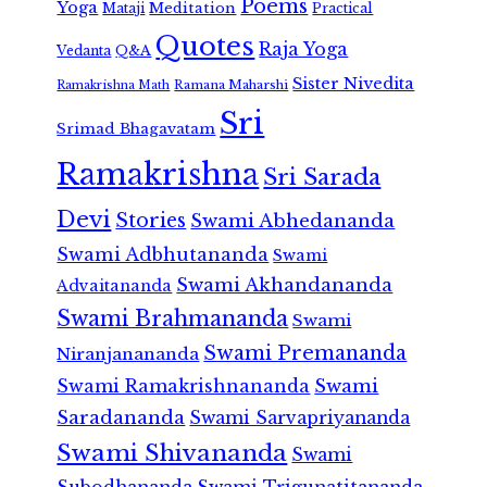
Poems
Yoga
Meditation
Mataji
Practical
Quotes
Raja Yoga
Vedanta
Q&A
Sister Nivedita
Ramana Maharshi
Ramakrishna Math
Sri
Srimad Bhagavatam
Ramakrishna
Sri Sarada
Devi
Stories
Swami Abhedananda
Swami Adbhutananda
Swami
Swami Akhandananda
Advaitananda
Swami Brahmananda
Swami
Swami Premananda
Niranjanananda
Swami Ramakrishnananda
Swami
Saradananda
Swami Sarvapriyananda
Swami Shivananda
Swami