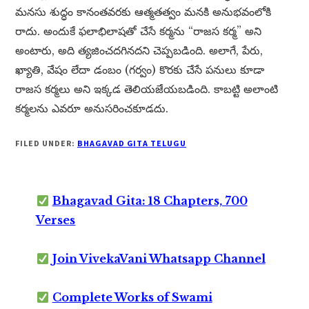
మనసు శుద్ధం కానంతవరకు ఆత్మతత్వం మనకి అనుభవంలోకి
రాదు. అందుకే ఫలాభిలాషతో చేసే కర్మను “రాజస కర్మ” అని
అంటారు, అది త్యజించదగినదని చెప్పబడింది. అలాగే, పేరు,
ఖ్యాతి, వేషం లేదా డంబం (గర్వం) కొరకు చేసే పనులు కూడా
రాజస కర్మలు అని ఇక్కడ తెలియజేయబడింది. కాబట్టి అలాంటి
కర్మలను ఎవరూ అనుసరించకూడదు.
FILED UNDER:
BHAGAVAD GITA TELUGU
Bhagavad Gita: 18 Chapters, 700
Verses
Join VivekaVani Whatsapp Channel
Complete Works of Swami