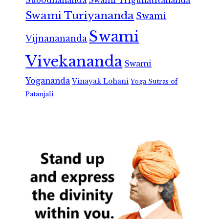
Subodhananda
Swami Trigunatitananda
Swami Turiyananda
Swami
Swami
Vijnanananda
Vivekananda
Swami
Yogananda
Vinayak Lohani
Yoga Sutras of
Patanjali