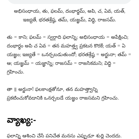
అభిసంధాయ, తు, ఫలమ్​, దంభార్థమ్​, అపి, చ, ఏవ, యత్​,
ఇజ్యతే, భరతశ్రేష్ఠ, తమ్​, యజ్ఞమ్​, విద్ధి, రాజసమ్​.
తు = కాని; ఫలమ్​ = స్వర్గాది ఫలాన్ని; అభిసంధాయ = అపేక్షించి;
దంభార్థం అపి చ ఏవ = తన మహత్త్వ ప్రకటన కొరకే; యత్​ = ఏ
యజ్ఞం; ఇజ్యతే = ఒనర్చబడుతుందో; భరతశ్రేష్ఠ = అర్జునా; తమ్​ =
ఆ; యజ్ఞమ్​ = యజ్ఞాన్ని; రాజసమ్​ = రాజసికమని; విద్ధి =
గ్రహించు.
తా ॥ అర్జునా! ఫలకాంక్షతోనూ, తన మహత్త్వాన్ని
ప్రకటించుకోవడానికి ఒనర్చబడే యజ్ఞం రాజసమని గ్రహించు.
వ్యాఖ్య:-
ఫలాన్ని ఆశించి చేసే పనిచేత మనసు ఎప్పుడూ శుద్ధి చెందదు.