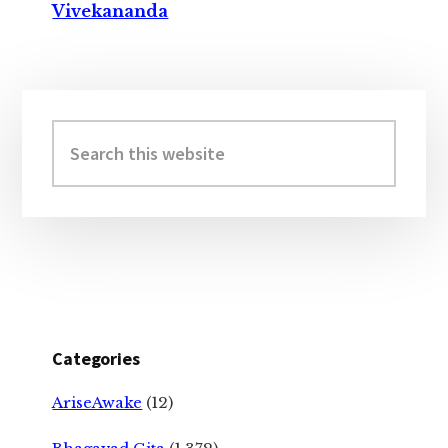
Vivekananda
Primary
Sidebar
Search
this
website
Categories
AriseAwake
(12)