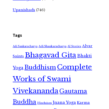
Upanishads
(746)
Tags
Alvar
Adi Shankaracharya
Adi Sankaracharya
AI Stories
Bhagavad Gita
Bhakti
Saints
Complete
Buddhism
Yoga
Works of Swami
Vivekananda
Gautama
Buddha
Jnana Yoga
Karma
Hinduism