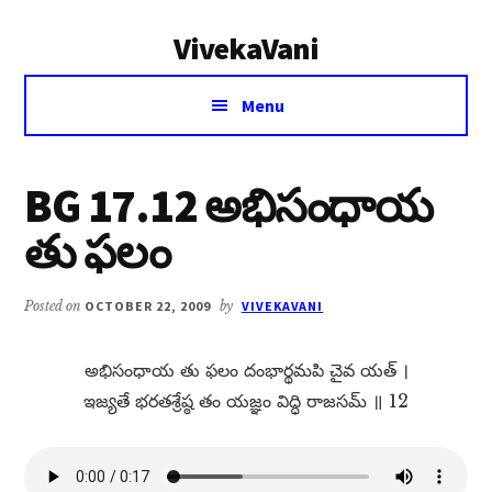
Additional
Skip
Skip
VivekaVani
to
to
menu
main
primary
Voice
content
sidebar
Menu
of
Vivekananda
BG 17.12 అభిసంధాయ
తు ఫలం
Posted on
OCTOBER 22, 2009
by
VIVEKAVANI
అభిసంధాయ తు ఫలం దంభార్థమపి చైవ యత్​ ।
ఇజ్యతే భరతశ్రేష్ఠ తం యజ్ఞం విద్ధి రాజసమ్​ ॥ 12