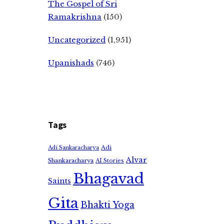
The Gospel of Sri
Ramakrishna
(150)
Uncategorized
(1,951)
Upanishads
(746)
Tags
Adi
Adi Sankaracharya
Alvar
Shankaracharya
AI Stories
Bhagavad
Saints
Gita
Bhakti Yoga