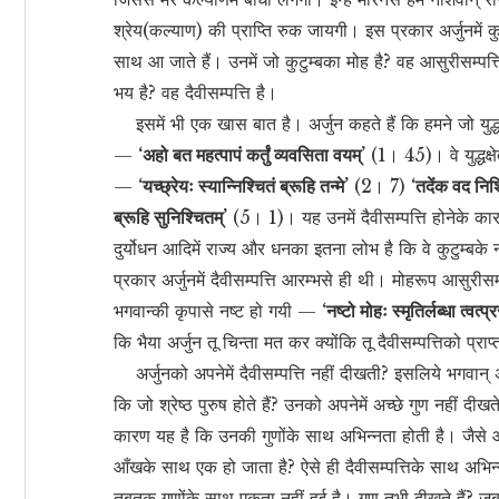
श्रेय(कल्याण) की प्राप्ति रुक जायगी। इस प्रकार अर्जुनमें
साथ आ जाते हैं। उनमें जो कुटुम्बका मोह है? वह आसुरीसम्पत
भय है? वह दैवीसम्पत्ति है।
इसमें भी एक खास बात है। अर्जुन कहते हैं कि हमने जो युद्
—
‘अहो बत महत्पापं कर्तुं व्यवसिता वयम्’
(1। 45)। वे युद्धक्षे
—
‘यच्छ्रेयः स्यान्निश्चितं ब्रूहि तन्मे’
(2। 7)
‘तदेंक वद निश्च
ब्रूहि सुनिश्चितम्’
(5। 1)। यह उनमें दैवीसम्पत्ति होनेके कार
दुर्योधन आदिमें राज्य और धनका इतना लोभ है कि वे कुटुम्ब
प्रकार अर्जुनमें दैवीसम्पत्ति आरम्भसे ही थी। मोहरूप आसुर
भगवान्की कृपासे नष्ट हो गयी —
‘नष्टो मोहः स्मृतिर्लब्धा त्वत्प
कि भैया अर्जुन तू चिन्ता मत कर क्योंकि तू दैवीसम्पत्तिको प्राप्
अर्जुनको अपनेमें दैवीसम्पत्ति नहीं दीखती? इसलिये भगवान् अर्ज
कि जो श्रेष्ठ पुरुष होते हैं? उनको अपनेमें अच्छे गुण नहीं द
कारण यह है कि उनकी गुणोंके साथ अभिन्नता होती है। जैसे 
आँखके साथ एक हो जाता है? ऐसे ही दैवीसम्पत्तिके साथ अभिन्
तबतक गुणोंके साथ एकता नहीं हुई है। गुण तभी दीखते हैं? जब 