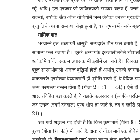
रहूँ, आदि। इस प्रकार जो व्यक्तित्वको रखकर चलते हैं, उनमे
सकती; क्योंकि ऊँच-नीच योनियोंमें जन्म लेनेका कारण प्रकृत
प्रकृतिसे अपना सम्बन्ध जोड़ा हुआ है, वह शुभ-कर्म करके ब्
मार्मिक बात
भगवान्ने इस अध्यायमें आसुरी-सम्पदाके तीन फल बताये हैं, 
सामान्य फल बताया है। दूसरे अध्यायके इकतालीसवेंसे चौवालीसवें
श्लोकोंमें वर्णित सकाम उपासक भी इसीमें आ जाते हैं। जिनका उ
बहुत शाखाओंवाली अनन्त बुद्धियाँ होती हैं अर्थात् उनकी काम
कर्मफलके प्रशंसक वेदवाक्योंमें ही प्रीति रखते हैं, वे वैदि
जन्म-मरणरूप बन्धन होता है (गीता 2। 41 — 44)। ऐसे ही जो 
शास्त्रविहित यज्ञ करते हैं, वे यज्ञके फलस्वरूप (स्वर्गके प्रति
जब उनके (स्वर्ग देनेवाले) पुण्य क्षीण हो जाते हैं, तब वे व
21)।
अब यहाँ शङ्का यह होती है कि जिस कृष्णमार्ग (गीता 8। 25) स
पुरुष (गीता 6। 41) भी जाते हैं; अतः दोनोंका मार्ग एक होनेसे 
पुरुषोंको भी
‘निबन्धायासुरी मता’
वाला बन्धन होना चाहिये। इस