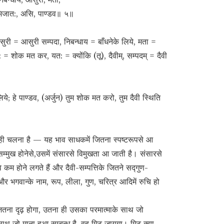
 अभिजात:, असि, पाण्डव॥ ५॥
 आसुरी = आसुरी सम्पदा, निबन्धाय = बाँधनेके लिये, मता =
: = शोक मत कर, यत: = क्योंकि (तू), दैवीम्, सम्पदम् = दैवी
े लिये; हे पाण्डव, (अर्जुन) तुम शोक मत करो, तुम दैवी स्थिति
 ही चलना है — यह भाव साधकमें जितना स्पष्टरूपसे आ
सम्मुख होनेसे,उसमें संसारसे विमुखता आ जाती है। संसारसे
 वे कम होने लगते हैं और दैवी-सम्पत्तिके जितने सद्गुण-
और भगवान्के नाम, रूप, लीला, गुण, चरित्र आदिमें रुचि हो
जितना दृढ़ होगा, उतना ही उसका परमात्माके साथ जो
ाथ जो माना हुआ सम्बन्ध है, वह मिट जायगा। मिट क्या