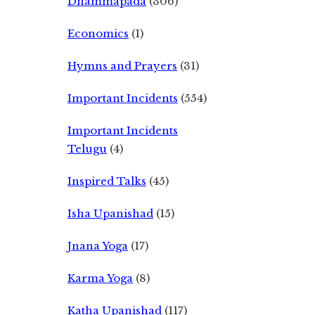
Dhammapada
(306)
Economics
(1)
Hymns and Prayers
(31)
Important Incidents
(554)
Important Incidents
Telugu
(4)
Inspired Talks
(45)
Isha Upanishad
(15)
Jnana Yoga
(17)
Karma Yoga
(8)
Katha Upanishad
(117)