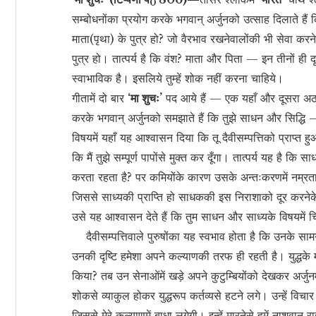
0
सम्बोधनोंका प्रयोग करके भगवान् अर्जुनको उत्साह दिलाते हैं कि 
माता(पृथा) के पुत्र हो? जो वैरभाव रखनेवालोंकी भी सेवा करनेवाल
पुत्र हो। तात्पर्य है कि वंश? माता और पिता — इन तीनों ही दृष्टिय
स्वाभाविक है। इसलिये तुम्हें शोक नहीं करना चाहिये।
गीतामें दो बार
‘मा शुचः’
पद आये हैं — एक यहाँ और दूसरा अठारह
करके भगवान् अर्जुनको समझाते हैं कि तुझे साधन और सिद्धि —
विषयमें यहाँ यह आश्वासन दिया कि तू दैवीसम्पत्तिको प्राप्त
कि मैं तुझे सम्पूर्ण पापोंसे मुक्त कर दूँगा। तात्पर्य यह है 
करता रहता है? पर कमियोंके कारण उसके अन्तःकरणमें नम्रताके 
जिससे साध्यकी प्राप्ति हो साधककी इस निराशाको दूर करने
उसे यह आश्वासन देते हैं कि तुम साधन और साध्यके विषयमे
दैवीसम्पत्तिवाले पुरुषोंका यह स्वभाव होता है कि उनके सा
उनकी दृष्टि हमेशा अपने कल्याणकी तरफ ही रहती है। युद्धके म
किया? तब उन सेनाओंमें खड़े अपने कुटुम्बियोंको देखकर अर्जुन
शोकसे व्याकुल होकर युद्धरूप कर्तव्यसे हटने लगे। उन्हें विचार ह
जिससे मेरे कल्याणमें बाधा लगेगी। इन्हें मारनेसे हमें नाशवान