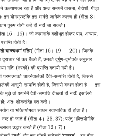
 अपने कल्याणका रहा है और अन्त समयमें वासना, बेहोशी, पीड़ा
ः इन योगभ्रष्टोंके इस मार्गसे जानेके कारण ही (गीता 8।
सकाम पुरुष योगी कहे ही नहीं जा सकते।
ीता 16। 16)। जो कामनाके वशीभूत होकर पाप, अन्याय,
्राप्ति होती है।
तो यान्त्यधमां गतिम्’
(गीता 16। 19 — 20)। जिनके
 दुराचार भी कर बैठते हैं, उनको दुर्गुण-दुर्भावके अनुसार
धम गति-(नरकों) की प्राप्ति बतायी गयी है।
परमात्माको चाहनेवालेकी दैवी-सम्पत्ति होती है, जिससे
ालेकी आसुरी-सम्पत्ति होती है, जिससे बन्धन होता है — इस
मुझे तो अपनेमें दैवी-सम्पत्ति दीखती ही नहीं! इसलिये
 हुए हो; अतः शोकसंदेह मत करो।
्ञानयोग या भक्तियोगका साधन स्वाभाविक ही होता है।
प नष्ट हो जाते हैं (गीता 4। 23, 37); परंतु भक्तियोगीके
उसका उद्धार करते हैं (गीता 12। 7)।
लोकमें
‘पार्थ’
और इस पाँचवें श्लोकमें
‘पाण्डव’
—
इन तीन