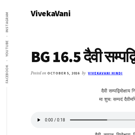
Additional
Skip
Skip
VivekaVani
to
to
menu
INSTAGRAM
main
primary
Voice
content
sidebar
of
Vivekananda
YOUTUBE
BG 16.5 दैवी सम्पद्वि
FACEBOOK
Posted on
OCTOBER 5, 2016
by
VIVEKAVANI HINDI
दैवी सम्पद्विमोक्षाय
मा शुच: सम्पदं दैवी‍
दैवी, सम्पत्, विमोक्षाय,