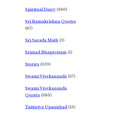
Spiritual Diary
(366)
Sri Ramakrishna Quotes
(87)
Sri Sarada Math
(5)
Srimad Bhagavatam
(1)
Stories
(359)
Swami Vivekananda
(37)
Swami Vivekananda
Quotes
(383)
Taittiriya Upanishad
(13)