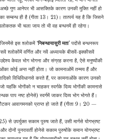
ं अच्छे गुण आनेपर भी आसक्तिके कारण उनकी मुक्ति नहीं हो
िका सम्बन्ध ही है (गीता 13। 21)। तात्पर्य यह है कि जिसने
रह्मलोकतक भी चला जाय तो भी वह बन्धनमें ही रहेगा।
जिनमेंसे इस श्लोकमें
‘निबन्धायासुरी मता’
पदोंसे बन्धनरूप
 श्लोकोंमें वर्णित और नवें अध्यायके बीसवें-इक्कीसवें
द्देश्य केवल भोग भोगना और संग्रह करना है, ऐसे मनुष्योंकी
नाओंका कोई अन्त नहीं होता। जो कामनाओंमें तन्मय हैं और
क यज्ञादिको विधिविधानसे करते हैं, पर कामनाओंके कारण उनको
यहाँके भोगोंको न चाहकर स्वर्गके दिव्य भोगोंकी कामनासे
बन्धक पाप नष्ट होनेसे) स्वर्गमें जाकर दिव्य भोग भोगते हैं।
हाँसे लौटकर आवागमनको प्राप्त हो जाते हैं (गीता 9। 20 —
े उपर्युक्त सकाम पुरुष जाते हैं, उसी मार्गसे योगभ्रष्ट
और दोनों पुनरावर्ती होनेसे सकाम पुरुषोंके समान योगभ्रष्ट
का समाधान यह है कि योगभ्रष्टोंको यह बन्धन नहीं होता।