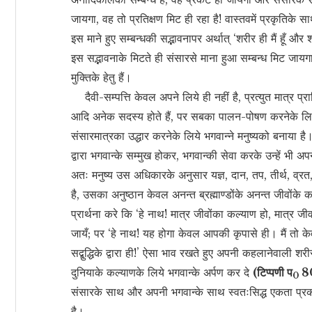
जायगा, वह तो प्रतिक्षण मिट ही रहा है! वास्तवमें प्रकृतिके 
इस माने हुए सम्बन्धकी सद्भावनापर अर्थात् ‘शरीर ही मैं हूँ 
इस सद्भावनाके मिटते ही संसारसे माना हुआ सम्बन्ध मिट जायगा 
मुक्तिके हेतु हैं।
दैवी-सम्पत्ति केवल अपने लिये ही नहीं है, प्रत्युत मात्र प्राणि
आदि अनेक सदस्य होते हैं, पर सबका पालन-पोषण करनेके लिये ग
संसारमात्रका उद्धार करनेके लिये भगवान्ने मनुष्यको बनाया है
द्वारा भगवान्के सम्मुख होकर, भगवान्की सेवा करके उन्हें भी
अतः मनुष्य उस अधिकारके अनुसार यज्ञ, दान, तप, तीर्थ, व्र
है, उसका अनुष्ठान केवल अनन्त ब्रह्माण्डोंके अनन्त जीवोंके 
प्रार्थना करे कि ‘हे नाथ! मात्र जीवोंका कल्याण हो, मात्र जी
जायँ; पर ‘हे नाथ! यह होगा केवल आपकी कृपासे ही। मैं तो क
सद्बुद्धिके द्वारा ही!’ ऐसा भाव रखते हुए अपनी कहलानेवाली शरीर
दुनियाके कल्याणके लिये भगवान्के अर्पण कर दे
(टिप्पणी प
80
0
संसारके साथ और अपनी भगवान्के साथ स्वतःसिद्ध एकता प्र
है।