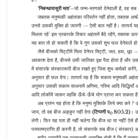
‘निबन्धायासुरी मता’–
जो जन्म-मरणको देनेवाली है, वह सब 
जबतक मनुष्यकी अहंताका परिवर्तन नहीं होता, तबतक अच्छे-अ
उनसे उसकी मुक्ति हो जायगी — ऐसी बात नहीं है। तात्पर्य य
मिलता रहे’ इस प्रकारके विचार अहंतामें बैठे रहेंगे, तबतक ऊपरसे
यह बात तो हो सकती है कि वे गुण उसको शुभ फल देनेवाले हो जायँ
जैसे बीजको मिट्टीमें मिला देनेपर मिट्टी, जल, हवा, धूप 
अवकाश देता है, बीजसे उसी जातिका वृक्ष पैदा होता है और उस 
में संसारके संस्काररूपी बीज रखते हुए जिस शुभ-कर्मको करेंगे
अनुसार ही फल देगा। तात्पर्य यह है कि सकाम मनुष्यकी अहंताके
अनुसार उसकी सकाम साधनामें अणिमा, गरिमा आदि सिद्धियाँ आ
आदि लोकोंमें जाकर वहाँके ऊँचे-ऊँचे भोग प्राप्त कर सकता 
अब प्रश्न यह होता है कि मनुष्य मुक्तिके लिये क्या करे ? 
जाय, तो वह बीज अङ्कुर नहीं देगा
(टिप्पणी प
805.2)
। उ
0
लेगी। फिर यह पता ही नहीं चलेगा कि बीज था या नहीं! ऐसे ही
परमात्मप्राप्ति ही करनी है, तो संसारके सब बीज ( संस्कार) अह
शरीर-प्राणोंमें एक प्रकारकी आसक्ति होती है कि मैं सुखपूर्व