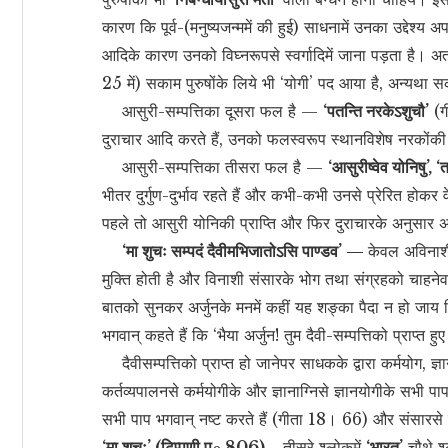
कारण कि पूर्व-(मनुष्यजन्ममें की हुई) साधनामें उनका उद्देश्य
आदिके कारण उनको विघ्नरूपसे स्वर्गादिमें जाना पड़ता है। अत
25 में) सकाम पुरुषोंके लिये भी ‘योगी’ पद आया है, अन्यथा 
आसुरी-सम्पत्तिका दूसरा फल है —
‘पतन्ति नरकेऽशुचौ’
(ग
दुराचार आदि करते हैं, उनको फलस्वरूप स्थानविशेष नरकोंकी प
आसुरी-सम्पत्तिका तीसरा फल है —
‘आसुरीष्वेव योनिषु’, ‘त
भीतर दुर्गुण-दुर्भाव रहते हैं और कभी-कभी उनसे प्रेरित होकर वे
पहले तो आसुरी योनिकी प्राप्ति और फिर दुराचारके अनुसार अ
‘मा शुचः सम्पदं दैवीमभिजातोऽसि पाण्डव’ —
केवल अविनाशी 
मुक्ति होती है और विनाशी संसारके भोग तथा संग्रहको चाहनेव
बातको सुनकर अर्जुनके मनमें कहीं यह शङ्का पैदा न हो जाय कि 
भगवान् कहते हैं कि ‘भैया अर्जुन! तुम दैवी-सम्पत्तिको प्राप्त
दैवीसम्पत्तिको प्राप्त हो जानेपर साधकके द्वारा कर्मयोग, ज
कर्तव्यपालनसे कर्मयोगीके और ज्ञानाग्निसे ज्ञानयोगीके सभी पा
सभी पाप भगवान् नष्ट करते हैं (गीता 18। 66) और संसारसे 
‘मा शुचः’ (टिप्पणी प
806)
—
तीसरे श्लोकमें
‘भारत’
चौथे श्