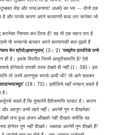
 कुटुम्बका मोह और पाप(अन्याय? अधर्म) का भय — दोनों एक
्ति है और पापके कारण अपने कल्याणमें बाधा लग जानेका जो
ध करनेका निश्चय कर लिया है? यह भी एक महान् पाप है
त्रमें भी भगवान्से बारबार अपने कल्याणकी बात पूछते हैं
ित्य येन श्रेयोऽहमाप्नुयाम्’
(3। 2)
‘यच्छ्रेय एतयोरेकं तन्मे
ण ही है। इसके विपरीत जिनमें आसुरीसम्पत्ति है? ऐसे
के नाशसे होनेवाले पापकी तरफ देखते ही नहीं (1। 38)। इस
ीसम्पत्ति तो उनमें आगन्तुक रूपसे आयी थी? जो आगे चलकर
्रसादान्मयाच्युत’
(18। 73)। इसीलिये यहाँ भगवान् कहते हैं
त है।
ुनसे कहते हैं कि तुम्हारेमें दैवीसम्पत्ति प्रकट है। कारण
ीखते और अवगुण उनमें रहते नहीं। अपनेमें गुण न दीखनेका
आँखमें लगा हुआ अंजन आँखको नहीं दीखता क्योंकि वह
नता होनेपर गुण नहीं दीखते। जबतक अपनेमें गुण दीखते हैं?
वे अपनेसे कुछ दूर होते हैं। अतः भगवान् अर्जुनको