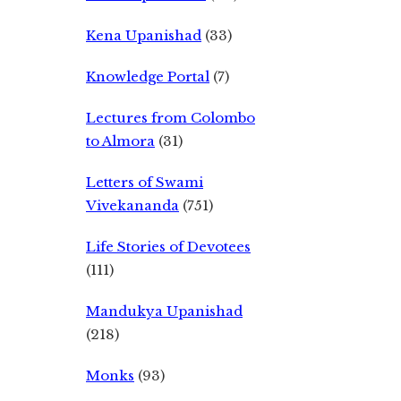
Kena Upanishad
(33)
Knowledge Portal
(7)
Lectures from Colombo
to Almora
(31)
Letters of Swami
Vivekananda
(751)
Life Stories of Devotees
(111)
Mandukya Upanishad
(218)
Monks
(93)