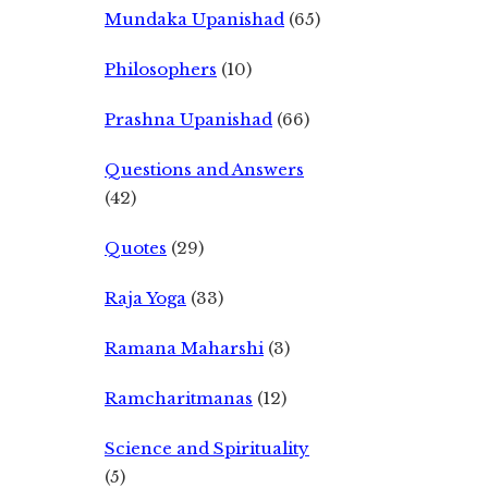
Mundaka Upanishad
(65)
Philosophers
(10)
Prashna Upanishad
(66)
Questions and Answers
(42)
Quotes
(29)
Raja Yoga
(33)
Ramana Maharshi
(3)
Ramcharitmanas
(12)
Science and Spirituality
(5)