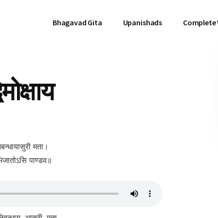
Bhagavad Gita
Upanishads
Complete
मोक्षाय
 निबन्धायासुरी मता।
मभिजातोऽसि पाण्डव॥
 निबन्धाय, आसुरी, मता,