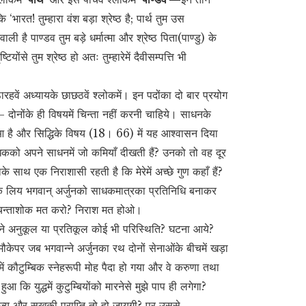
‘भारत! तुम्हारा वंश बड़ा श्रेष्ठ है; पार्थ तुम उस
ी है पाण्डव तुम बड़े धर्मात्मा और श्रेष्ठ पिता(पाण्डु) के
ोंसे तुम श्रेष्ठ हो अतः तुम्हारेमें दैवीसम्पत्ति भी
वें अध्यायके छाछठवें श्लोकमें। इन पदोंका दो बार प्रयोग
 दोनोंके ही विषयमें चिन्ता नहीं करनी चाहिये। साधनके
 हुआ है और सिद्धिके विषय (18। 66) में यह आश्वासन दिया
कि साधकको अपने साधनमें जो कमियाँ दीखती हैं? उनको तो वह दूर
साथ एक निराशासी रहती है कि मेरेमें अच्छे गुण कहाँ हैं?
के लिय भगवान् अर्जुनको साधकमात्रका प्रतिनिधि बनाकर
ं चिन्ताशोक मत करो? निराश मत होओ।
मने अनुकूल या प्रतिकूल कोई भी परिस्थिति? घटना आये?
ौकेपर जब भगवान्ने अर्जुनका रथ दोनों सेनाओंके बीचमें खड़ा
में कौटुम्बिक स्नेहरूपी मोह पैदा हो गया और वे करुणा तथा
ुआ कि युद्धमें कुटुम्बियोंको मारनेसे मुझे पाप ही लगेगा?
् राज्य और सुखकी प्राप्ति तो हो जायगी? पर उससे