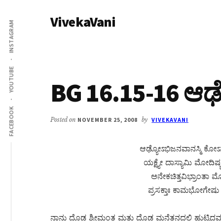
Additional
Skip
Skip
VivekaVani
to
to
menu
INSTAGRAM
main
primary
Voice
content
sidebar
of
Vivekananda
YOUTUBE
BG 16.15-16 ಆಢ್
FACEBOOK
Posted on
NOVEMBER 25, 2008
by
VIVEKAVANI
ಆಢ್ಯೋಽಭಿಜನವಾನಸ್ಮಿ ಕೋಽ
ಯಕ್ಷ್ಯೇ ದಾಸ್ಯಾಮಿ ಮೋದಿಷ್
ಅನೇಕಚಿತ್ತವಿಭ್ರಾಂತಾ
ಪ್ರಸಕ್ತಾಃ ಕಾಮಭೋಗೇಷು
ನಾನು ದೊಡ್ಡ ಶ್ರೀಮಂತ ಮತ್ತು ದೊಡ್ಡ ಮನೆತನದಲ್ಲಿ ಹುಟ್ಟಿ