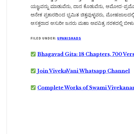
ಯಜ್ಞವನ್ನು ಮಾಡುವೆನು, ದಾನ ಕೊಡುವೆನು, ಆಮೋದ-ಪ್ರಮ
ಅನೇಕ ಪ್ರಕಾರದಿಂದ ಭ್ರಮಿತ ಚಿತ್ತವುಳ್ಳವರು, ಮೋಹಜಾಲದಲ್ಲ
ಆಸಕ್ತರಾದ ಆಸುರೀ ಜನರು ಮಹಾ ಅಪವಿತ್ರ ನರಕದಲ್ಲಿ ಬೀಳುತ್
FILED UNDER:
UPANISHADS
Bhagavad Gita: 18 Chapters, 700 Ver
Join VivekaVani Whatsapp Channel
Complete Works of Swami Vivekana