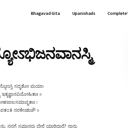
Bhagavad Gita
Upanishads
Complete
ಯೋಽಭಿಜನವಾನಸ್ಮಿ
ನ್ಯೋಽಸ್ತಿ ಸದೃಶೋ ಮಯಾ।
ಯ ಇತ್ಯಜ್ಞಾನವಿಮೋಹಿತಾಃ ॥
 ಮೋಹಜಾಲಸಮಾವೃತಾಃ ।
 ಪತಂತಿ ನರಕೇಽಶುಚೌ ॥
ದವನು. ನನಗೆ ಸಮಾನರು ಬೇರೆ ಯಾರಿದ್ದಾರೆ? ನಾನು