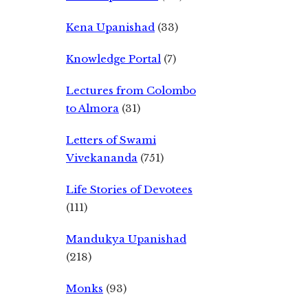
Kena Upanishad
(33)
Knowledge Portal
(7)
Lectures from Colombo
to Almora
(31)
Letters of Swami
Vivekananda
(751)
Life Stories of Devotees
(111)
Mandukya Upanishad
(218)
Monks
(93)