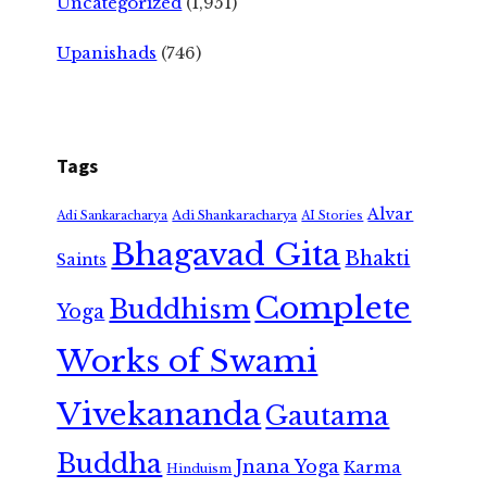
Uncategorized
(1,951)
Upanishads
(746)
Tags
Alvar
Adi Shankaracharya
Adi Sankaracharya
AI Stories
Bhagavad Gita
Bhakti
Saints
Complete
Buddhism
Yoga
Works of Swami
Vivekananda
Gautama
Buddha
Jnana Yoga
Karma
Hinduism