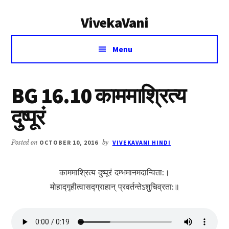
Additional
Skip
Skip
VivekaVani
to
to
menu
main
primary
Voice
content
sidebar
Menu
of
Vivekananda
BG 16.10 काममाश्रित्य
दुष्पूरं
Posted on
OCTOBER 10, 2016
by
VIVEKAVANI HINDI
काममाश्रित्य दुष्पूरं दम्भमानमदान्विता:।
मोहाद्‍गृहीत्वासद्‍ग्राहा‍न् प्रवर्तन्तेऽशुचिव्रता:॥