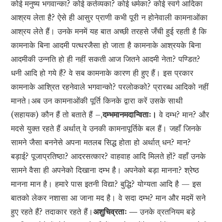
कोई मनुष्य भगवान्का? कोई कर्तव्यका? कोई धर्मका? कोई स्वर्ग आदिका
आश्रय लेता है? ऐसे ही आसुर प्राणी कभी पूरी न होनेवाली कामनाओंका
आश्रय लेते हैं। उनके मनमें यह बात अच्छी तरहसे जँची हुई रहती है कि
कामनाके बिना आदमी पत्थरजैसा हो जाता है कामनाके आश्रयके बिना
आदमीकी उन्नति हो ही नहीं सकती आज जितने आदमी नेता? पण्डित?
धनी आदि हो गये हैं? वे सब कामनाके कारण ही हुए हैं। इस प्रकार
कामनाके आश्रित रहनेवाले भगवान्को? परलोकको? प्रारब्ध आदिको नहीं
मानते।अब उन कामनाओंकी पूर्ति किनके द्वारा करें उसके साथी
(सहायक) कौन हैं तो बताते हैं –,
दम्भमानमदान्विताः।
वे दम्भ? मान? और
मदसे युक्त रहते हैं अर्थात् वे उनकी कामनापूर्तिके बल हैं। जहाँ जिनके
सामने जैसा बननेसे अपना मतलब सिद्ध होता हो अर्थात् धन? मान?
बड़ाई? पूजाप्रतिष्ठा? आदरसत्कार? वाहवाह आदि मिलते हों? वहाँ उनके
सामने वैसा ही अपनेको दिखाना दम्भ है। अपनेको बड़ा मानना? श्रेष्ठ
मानना मान है। हमारे पास इतनी विद्या? बुद्धि? योग्यता आदि है — इस
बातको लेकर नशासा आ जाना मद है। वे सदा दम्भ? मान और मदमें सने
हुए रहते हैं? तदाकार रहते हैं।
अशुचिव्रताः —
उनके व्रतनियम बड़े