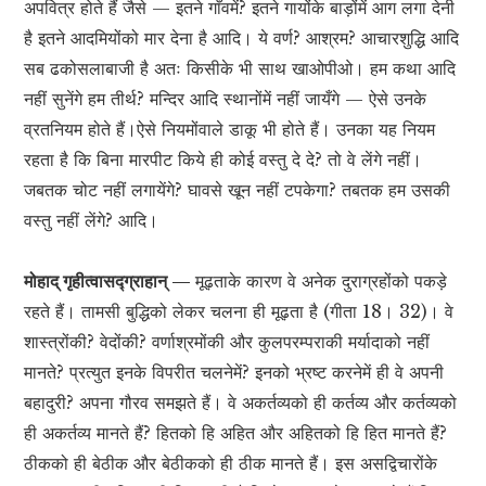
अपवित्र होते हैं जैसे — इतने गाँवमें? इतने गायोंके बाड़ोंमें आग लगा देनी
है इतने आदमियोंको मार देना है आदि। ये वर्ण? आश्रम? आचारशुद्धि आदि
सब ढकोसलाबाजी है अतः किसीके भी साथ खाओपीओ। हम कथा आदि
नहीं सुनेंगे हम तीर्थ? मन्दिर आदि स्थानोंमें नहीं जायँगे — ऐसे उनके
व्रतनियम होते हैं।ऐसे नियमोंवाले डाकू भी होते हैं। उनका यह नियम
रहता है कि बिना मारपीट किये ही कोई वस्तु दे दे? तो वे लेंगे नहीं।
जबतक चोट नहीं लगायेंगे? घावसे खून नहीं टपकेगा? तबतक हम उसकी
वस्तु नहीं लेंगे? आदि।
मोहाद् गृहीत्वासद्ग्राहान् —
मूढ़ताके कारण वे अनेक दुराग्रहोंको पकड़े
रहते हैं। तामसी बुद्धिको लेकर चलना ही मूढ़ता है (गीता 18। 32)। वे
शास्त्रोंकी? वेदोंकी? वर्णाश्रमोंकी और कुलपरम्पराकी मर्यादाको नहीं
मानते? प्रत्युत इनके विपरीत चलनेमें? इनको भ्रष्ट करनेमें ही वे अपनी
बहादुरी? अपना गौरव समझते हैं। वे अकर्तव्यको ही कर्तव्य और कर्तव्यको
ही अकर्तव्य मानते हैं? हितको हि अहित और अहितको हि हित मानते हैं?
ठीकको ही बेठीक और बेठीकको ही ठीक मानते हैं। इस असद्विचारोंके