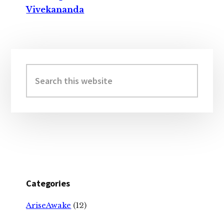
Vivekananda
Primary
Sidebar
Search
this
website
Categories
AriseAwake
(12)