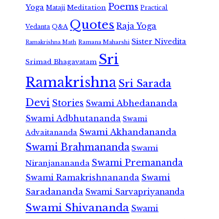
Poems
Yoga
Meditation
Mataji
Practical
Quotes
Raja Yoga
Vedanta
Q&A
Sister Nivedita
Ramana Maharshi
Ramakrishna Math
Sri
Srimad Bhagavatam
Ramakrishna
Sri Sarada
Devi
Stories
Swami Abhedananda
Swami Adbhutananda
Swami
Swami Akhandananda
Advaitananda
Swami Brahmananda
Swami
Swami Premananda
Niranjanananda
Swami Ramakrishnananda
Swami
Saradananda
Swami Sarvapriyananda
Swami Shivananda
Swami