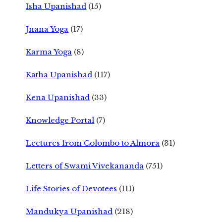
Isha Upanishad
(15)
Jnana Yoga
(17)
Karma Yoga
(8)
Katha Upanishad
(117)
Kena Upanishad
(33)
Knowledge Portal
(7)
Lectures from Colombo to Almora
(31)
Letters of Swami Vivekananda
(751)
Life Stories of Devotees
(111)
Mandukya Upanishad
(218)