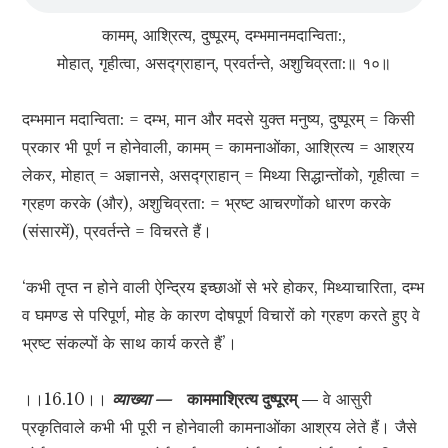
कामम्, आश्रित्य, दुष्पूरम्, दम्भमानमदान्विता:,
मोहात्, गृहीत्वा, असद्‍ग्राहान्, प्रवर्तन्ते, अशुचिव्रता:॥ १०॥
दम्भमान मदान्विता: = दम्भ, मान और मदसे युक्त मनुष्य, दुष्पूरम् = किसी
प्रकार भी पूर्ण न होनेवाली, कामम् = कामनाओंका, आश्रित्य = आश्रय
लेकर, मोहात् = अज्ञानसे, असद्‍ग्राहान् = मिथ्या सिद्धान्तोंको, गृहीत्वा =
ग्रहण करके (और), अशुचिव्रता: = भ्रष्ट आचरणोंको धारण करके
(संसारमें), प्रवर्तन्ते = विचरते हैं।
‘कभी तृप्त न होने वाली ऐन्द्रिय इच्छाओं से भरे होकर, मिथ्याचारिता, दम्भ
व घमण्ड से परिपूर्ण, मोह के कारण दोषपूर्ण विचारों को ग्रहण करते हुए वे
भ्रष्ट संकल्पों के साथ कार्य करते हैं’।
।।16.10।।
व्याख्या —
काममाश्रित्य दुष्पूरम् —
वे आसुरी
प्रकृतिवाले कभी भी पूरी न होनेवाली कामनाओंका आश्रय लेते हैं। जैसे