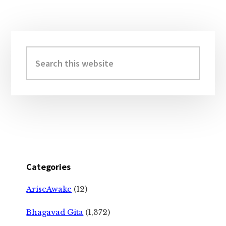
Primary
Sidebar
Search
this
website
Categories
AriseAwake
(12)
Bhagavad Gita
(1,372)