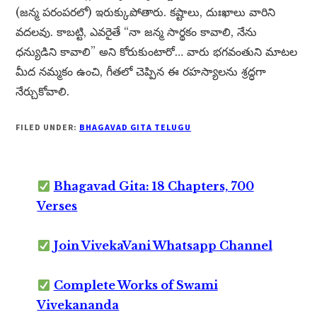
(జన్మ పరంపరలో) ఇరుక్కుపోతారు. కష్టాలు, దుఃఖాలు వారిని
వదలవు. కాబట్టి, ఎవరైతే “నా జన్మ సార్థకం కావాలి, నేను
ధన్యుడిని కావాలి” అని కోరుకుంటారో… వారు భగవంతుని మాటల
మీద నమ్మకం ఉంచి, గీతలో చెప్పిన ఈ రహస్యాలను శ్రద్ధగా
నేర్చుకోవాలి.
FILED UNDER:
BHAGAVAD GITA TELUGU
Bhagavad Gita: 18 Chapters, 700
Verses
Join VivekaVani Whatsapp Channel
Complete Works of Swami
Vivekananda