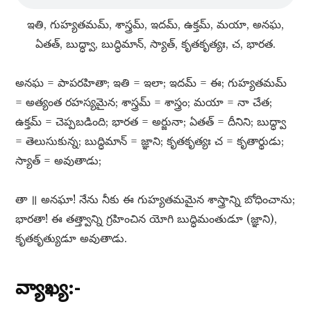
ఇతి, గుహ్యతమమ్​, శాస్త్రమ్​, ఇదమ్​, ఉక్తమ్​, మయా, అనఘ,
ఏతత్​, బుద్ధ్వా, బుద్ధిమాన్​, స్యాత్​, కృతకృత్యః, చ, భారత.
అనఘ = పాపరహితా; ఇతి = ఇలా; ఇదమ్​ = ఈ; గుహ్యతమమ్​
= అత్యంత రహస్యమైన; శాస్త్రమ్​ = శాస్త్రం; మయా = నా చేత;
ఉక్తమ్​ = చెప్పబడింది; భారత = అర్జునా; ఏతత్​ = దీనిని; బుద్ధ్వా
= తెలుసుకున్న; బుద్ధిమాన్​ = జ్ఞాని; కృతకృత్యః చ = కృతార్థుడు;
స్యాత్​ = అవుతాడు;
తా ॥ అనఘా! నేను నీకు ఈ గుహ్యతమమైన శాస్త్రాన్ని బోధించాను;
భారతా! ఈ తత్త్వాన్ని గ్రహించిన యోగి బుద్ధిమంతుడూ (జ్ఞాని),
కృతకృత్యుడూ అవుతాడు.
వ్యాఖ్య:-