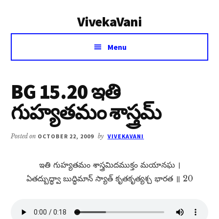
Additional
Skip
Skip
VivekaVani
to
to
menu
main
primary
Voice
content
sidebar
Menu
of
Vivekananda
BG 15.20 ఇతి
గుహ్యతమం శాస్త్రమ్
Posted on
OCTOBER 22, 2009
by
VIVEKAVANI
ఇతి గుహ్యతమం శాస్త్రమిదముక్తం మయానఘ ।
ఏతద్బుద్ధ్వా బుద్ధిమాన్​ స్యాత్​ కృతకృత్యశ్చ భారత ॥ 20