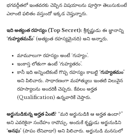
భగవద్గీతలో ఇంతవరకు చెప్పిన విషయాలను పూర్తిగా తెలుసుకుంటే
ఎలాంటి ఫలితం వస్తుందో ఇక్కడ చెప్తున్నారు.
ఇది అత్యంత రహస్యం (Top Secret):
శ్రీకృష్ణుడు ఈ జ్ఞానాన్ని
‘గుహ్యతమమ్’
(అత్యంత రహస్యమైనది) అని అన్నారు.
మామూలుగా రహస్యం అంటే ‘గుహ్యం’.
ఇంకాస్త లోతుగా ఉంటే ‘గుహ్యతరం’.
కానీ ఇది అన్నింటికంటే గొప్ప రహస్యం కాబట్టి
‘గుహ్యతమం’
అని పిలిచారు. సాధారణంగా మహాత్ములు ఇంతటి విలువైన
రహస్యాలను అందరికీ చెప్పరు. కేవలం అర్హత
(Qualification) ఉన్నవారికే చెప్తారు.
అర్జునుడికున్న అర్హత ఏంటి?
“మరి అర్జునుడికి ఆ అర్హత ఉందా?”
అని ఎవరికైనా సందేహం రావొచ్చు. అందుకే కృష్ణుడు అర్జునుడిని
‘అనఘ’
(పాపం లేనివాడా!) అని పిలిచారు. అర్జునుడి మనసులో