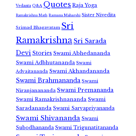
Quotes
Raja Yoga
Vedanta
Q&A
Sister Nivedita
Ramana Maharshi
Ramakrishna Math
Sri
Srimad Bhagavatam
Ramakrishna
Sri Sarada
Devi
Stories
Swami Abhedananda
Swami Adbhutananda
Swami
Swami Akhandananda
Advaitananda
Swami Brahmananda
Swami
Swami Premananda
Niranjanananda
Swami Ramakrishnananda
Swami
Saradananda
Swami Sarvapriyananda
Swami Shivananda
Swami
Subodhananda
Swami Trigunatitananda