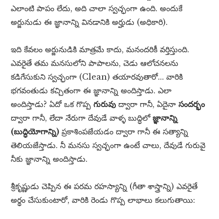
ఎలాంటి పాపం లేదు, అది చాలా స్వచ్ఛంగా ఉంది. అందుకే
అర్జునుడు ఈ జ్ఞానాన్ని వినడానికి అర్హుడు (అధికారి).
ఇది కేవలం అర్జునుడికి మాత్రమే కాదు, మనందరికీ వర్తిస్తుంది.
ఎవరైతే తమ మనసులోని పాపాలను, చెడు ఆలోచనలను
కడిగేసుకుని స్వచ్ఛంగా (Clean) తయారవుతారో… వారికి
భగవంతుడు కచ్చితంగా ఈ జ్ఞానాన్ని అందిస్తాడు. ఎలా
అందిస్తాడు? ఏదో ఒక గొప్ప
గురువు
ద్వారా గానీ, ఏదైనా
సందర్భం
ద్వారా గానీ, లేదా నేరుగా దేవుడే వాళ్ళ బుద్ధిలో
జ్ఞానాన్ని
(బుద్ధియోగాన్ని)
ప్రకాశింపజేయడం ద్వారా గానీ ఈ సత్యాన్ని
తెలియజేస్తాడు. నీ మనసు స్వచ్ఛంగా ఉంటే చాలు, దేవుడే గురువై
నీకు జ్ఞానాన్ని అందిస్తాడు.
శ్రీకృష్ణుడు చెప్పిన ఈ పరమ రహస్యాన్ని (గీతా శాస్త్రాన్ని) ఎవరైతే
అర్థం చేసుకుంటారో, వారికి రెండు గొప్ప లాభాలు కలుగుతాయి: