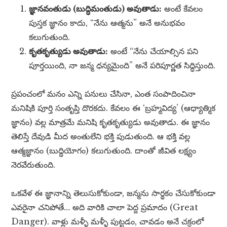
జ్ఞానవంతుడు (బుద్ధిమంతుడు) అవుతాడు:
అంటే కేవలం
పుస్తక జ్ఞానం కాదు, “నేను ఆత్మను” అనే అనుభవం
కలుగుతుంది.
కృతకృత్యుడు అవుతాడు:
అంటే “నేను చేయాల్సిన పని
పూర్తయింది, నా జన్మ ధన్యమైంది” అనే పరిపూర్ణత సిద్ధిస్తుంది.
ప్రపంచంలో మనం ఎన్ని పనులు చేసినా, ఎంత సంపాదించినా
మనిషికి పూర్తి సంతృప్తి దొరకదు. కేవలం ఈ ‘బ్రహ్మవిద్య’ (ఆధ్యాత్మిక
జ్ఞానం) వల్ల మాత్రమే మనిషి కృతకృత్యుడు అవుతాడు. ఈ జ్ఞానం
తెలిస్తే దేవుడి మీద అంతులేని భక్తి పుడుతుంది. ఆ భక్తి వల్ల
ఆత్మజ్ఞానం (బుద్ధియోగం) కలుగుతుంది. దాంతో జీవిత లక్ష్యం
నెరవేరుతుంది.
ఒకవేళ ఈ జ్ఞానాన్ని తెలుసుకోకుండా, జన్మను సార్థకం చేసుకోకుండా
ఎవరైనా చనిపోతే… అది వారికి చాలా పెద్ద ప్రమాదం (Great
Danger). వాళ్లు మళ్ళీ మళ్ళీ పుట్టడం, చావడం అనే చక్రంలో