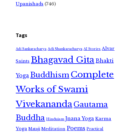
Upanishads
(746)
Tags
Alvar
Adi Shankaracharya
Adi Sankaracharya
AI Stories
Bhagavad Gita
Bhakti
Saints
Complete
Buddhism
Yoga
Works of Swami
Vivekananda
Gautama
Buddha
Jnana Yoga
Karma
Hinduism
Poems
Yoga
Meditation
Mataji
Practical