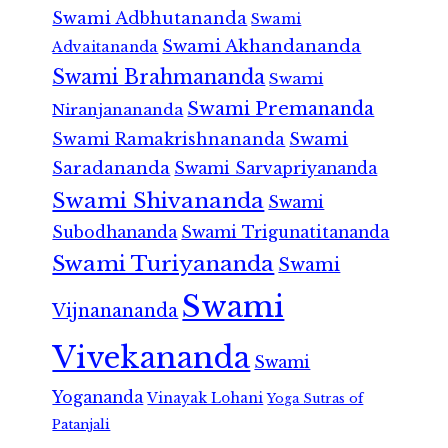
Swami Adbhutananda
Swami
Swami Akhandananda
Advaitananda
Swami Brahmananda
Swami
Swami Premananda
Niranjanananda
Swami Ramakrishnananda
Swami
Saradananda
Swami Sarvapriyananda
Swami Shivananda
Swami
Subodhananda
Swami Trigunatitananda
Swami Turiyananda
Swami
Swami
Vijnanananda
Vivekananda
Swami
Yogananda
Vinayak Lohani
Yoga Sutras of
Patanjali