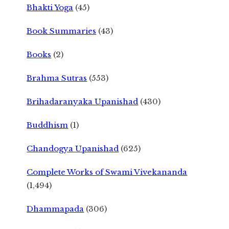
Bhakti Yoga
(45)
Book Summaries
(43)
Books
(2)
Brahma Sutras
(553)
Brihadaranyaka Upanishad
(430)
Buddhism
(1)
Chandogya Upanishad
(625)
Complete Works of Swami Vivekananda
(1,494)
Dhammapada
(306)