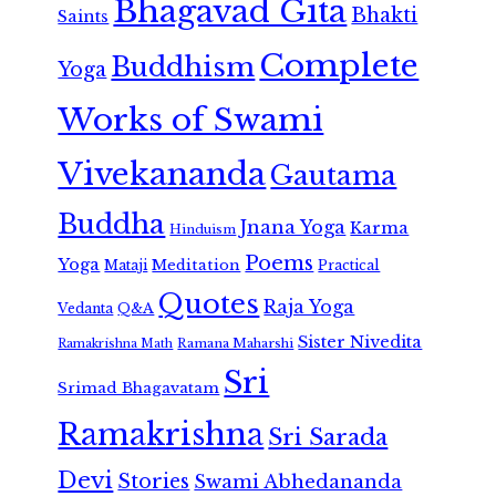
Bhagavad Gita
Bhakti
Saints
Complete
Buddhism
Yoga
Works of Swami
Vivekananda
Gautama
Buddha
Jnana Yoga
Karma
Hinduism
Poems
Yoga
Meditation
Mataji
Practical
Quotes
Raja Yoga
Vedanta
Q&A
Sister Nivedita
Ramana Maharshi
Ramakrishna Math
Sri
Srimad Bhagavatam
Ramakrishna
Sri Sarada
Devi
Stories
Swami Abhedananda