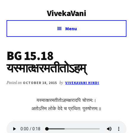
Additional
Skip
Skip
VivekaVani
to
to
menu
main
primary
Voice
content
sidebar
Menu
of
Vivekananda
BG 15.18
यस्मात्क्षरमतीतोऽह‍‍‍म्
Posted on
OCTOBER 18, 2015
by
VIVEKAVANI HINDI
यस्मात्क्षरमतीतोऽह‍‍‍मक्षरादपि चोत्तम:।
अतोऽस्मि लोके वेदे च प्रथित: पुरुषोत्तम:॥