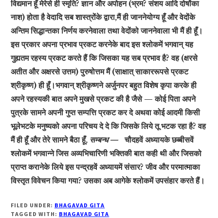
विद्यमान हूँ मेरेसे ही स्मृति? ज्ञान और अपोहन (भ्रम? संशय आदि दोषोंका
नाश) होता है वेदादि सब शास्त्रोंके द्वारा,मैं ही जाननेयोग्य हूँ और वेदोंके
अन्तिम सिद्धान्तका निर्णय करनेवाला तथा वेदोंको जाननेवाला भी मैं ही हूँ।
इस प्रकार अपना प्रभाव प्रकट करनेके बाद इस श्लोकमें भगवान् यह
गुह्यतम रहस्य प्रकट करते हैं कि जिसका यह सब प्रभाव है? वह (क्षरसे
अतीत और अक्षरसे उत्तम) पुरुषोत्तम मैं (साक्षात् साकाररूपसे प्रकट
श्रीकृष्ण) ही हूँ।भगवान् श्रीकृष्णने अर्जुनपर बहुत विशेष कृपा करके ही
अपने रहस्यकी बात अपने मुखसे प्रकट की है जैसे — कोई पिता अपने
पुत्रके सामने अपनी गुप्त सम्पत्ति प्रकट कर दे अथवा कोई आदमी किसी
भूलेभटके मनुष्यको अपना परिचय दे दे कि जिसके लिये तू भटक रहा है? वह
मैं ही हूँ और तेरे सामने बैठा हूँ,
सम्बन्ध —
चौदहवें अध्यायके छब्बीसवें
श्लोकमें भगवान्ने जिस अव्यभिचारिणी भक्तिकी बात कही थी और जिसको
प्राप्त करानेके लिये इस पन्द्रहवें अध्यायमें संसार? जीव और परमात्माका
विस्तृत विवेचन किया गया? उसका अब आगेके श्लोकमें उपसंहार करते हैं।
FILED UNDER:
BHAGAVAD GITA
TAGGED WITH:
BHAGAVAD GITA