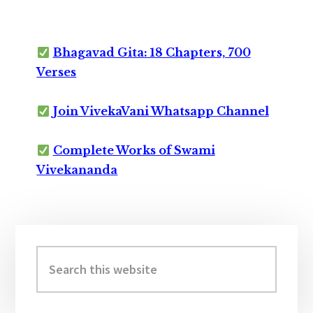
Bhagavad Gita: 18 Chapters, 700
Verses
Join VivekaVani Whatsapp Channel
Complete Works of Swami
Vivekananda
Primary
Sidebar
Search
this
website