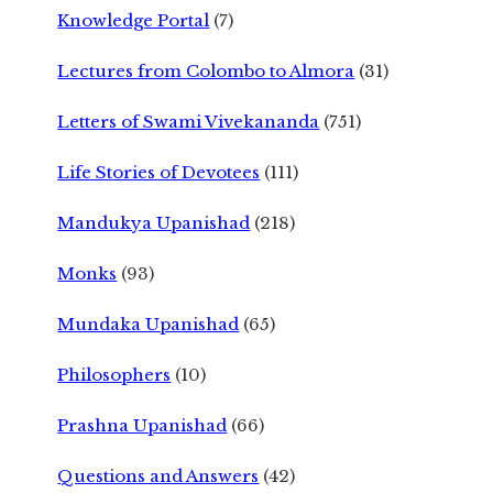
Knowledge Portal
(7)
Lectures from Colombo to Almora
(31)
Letters of Swami Vivekananda
(751)
Life Stories of Devotees
(111)
Mandukya Upanishad
(218)
Monks
(93)
Mundaka Upanishad
(65)
Philosophers
(10)
Prashna Upanishad
(66)
Questions and Answers
(42)