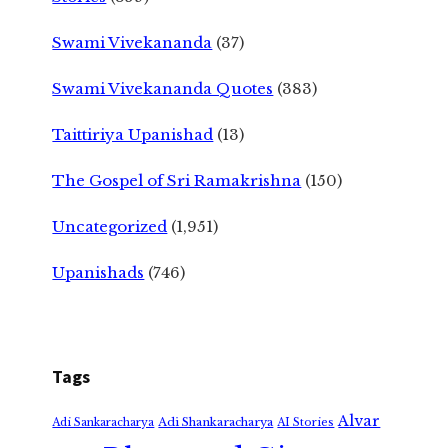
Swami Vivekananda
(37)
Swami Vivekananda Quotes
(383)
Taittiriya Upanishad
(13)
The Gospel of Sri Ramakrishna
(150)
Uncategorized
(1,951)
Upanishads
(746)
Tags
Alvar
Adi Shankaracharya
Adi Sankaracharya
AI Stories