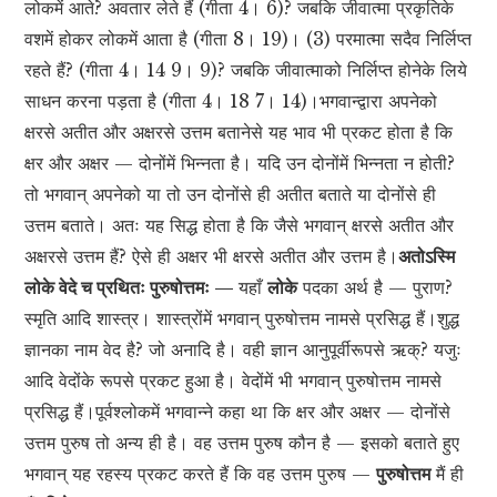
लोकमें आते? अवतार लेते हैं (गीता 4। 6)? जबकि जीवात्मा प्रकृतिके
वशमें होकर लोकमें आता है (गीता 8। 19)। (3) परमात्मा सदैव निर्लिप्त
रहते हैं? (गीता 4। 14 9। 9)? जबकि जीवात्माको निर्लिप्त होनेके लिये
साधन करना पड़ता है (गीता 4। 18 7। 14)।भगवान्द्वारा अपनेको
क्षरसे अतीत और अक्षरसे उत्तम बतानेसे यह भाव भी प्रकट होता है कि
क्षर और अक्षर — दोनोंमें भिन्नता है। यदि उन दोनोंमें भिन्नता न होती?
तो भगवान् अपनेको या तो उन दोनोंसे ही अतीत बताते या दोनोंसे ही
उत्तम बताते। अतः यह सिद्ध होता है कि जैसे भगवान् क्षरसे अतीत और
अक्षरसे उत्तम हैं? ऐसे ही अक्षर भी क्षरसे अतीत और उत्तम है।
अतोऽस्मि
लोके वेदे च प्रथितः पुरुषोत्तमः —
यहाँ
लोके
पदका अर्थ है — पुराण?
स्मृति आदि शास्त्र। शास्त्रोंमें भगवान् पुरुषोत्तम नामसे प्रसिद्ध हैं।शुद्ध
ज्ञानका नाम वेद है? जो अनादि है। वही ज्ञान आनुपूर्वीरूपसे ऋक्? यजुः
आदि वेदोंके रूपसे प्रकट हुआ है। वेदोंमें भी भगवान् पुरुषोत्तम नामसे
प्रसिद्ध हैं।पूर्वश्लोकमें भगवान्ने कहा था कि क्षर और अक्षर — दोनोंसे
उत्तम पुरुष तो अन्य ही है। वह उत्तम पुरुष कौन है — इसको बताते हुए
भगवान् यह रहस्य प्रकट करते हैं कि वह उत्तम पुरुष —
पुरुषोत्तम
मैं ही