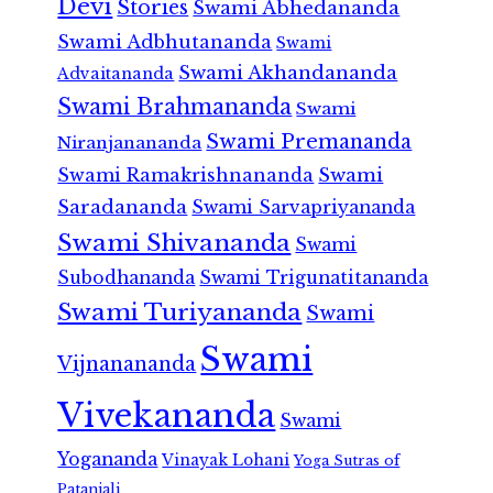
Devi
Stories
Swami Abhedananda
Swami Adbhutananda
Swami
Swami Akhandananda
Advaitananda
Swami Brahmananda
Swami
Swami Premananda
Niranjanananda
Swami Ramakrishnananda
Swami
Saradananda
Swami Sarvapriyananda
Swami Shivananda
Swami
Subodhananda
Swami Trigunatitananda
Swami Turiyananda
Swami
Swami
Vijnanananda
Vivekananda
Swami
Yogananda
Vinayak Lohani
Yoga Sutras of
Patanjali