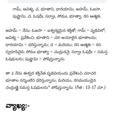
గామ్​, ఆవిశ్య, చ, భూతాని, ధారయామి, అహమ్​, ఓజసా,
పుష్ణామి, చ, ఓషధీః, సర్వాః, సోమః, భూత్వా, రస ఆత్మకః.
అహమ్​ = నేను; ఓజసా = ఐశ్వర్యమైన శక్తితో; గామ్​ = పృథివిలో;
ఆవిశ్య = ప్రవేశించి; భూతాని = చర-అచరాలైన భూతాలను;
ధారయామి = ధరిస్తున్నాను; చ = మరియు; రస ఆత్మకః = రస
స్వరూపినైన; సోమః భూత్వా = చంద్రుడనై; సర్వాః ఓషధీః = సమస్త
ఓషధులను; పుష్ణామి = పోషిస్తున్నాను.
తా ॥ నేను ఈశ్వర శక్తిచేత పృథివియందు ప్రవేశించి చరాచర
భూతాల నన్నింటిని ధరిస్తున్నాను; మరియు, రసమయుడైన
చంద్రుణ్ణై సమస్త ఓషధులను* పోషిస్తున్నాను. (గీత : 13-17 చూ.)
వ్యాఖ్య:-