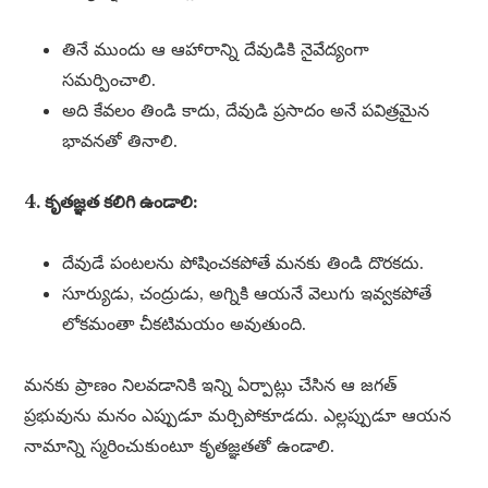
తినే ముందు ఆ ఆహారాన్ని దేవుడికి నైవేద్యంగా
సమర్పించాలి.
అది కేవలం తిండి కాదు, దేవుడి ప్రసాదం అనే పవిత్రమైన
భావనతో తినాలి.
4. కృతజ్ఞత కలిగి ఉండాలి:
దేవుడే పంటలను పోషించకపోతే మనకు తిండి దొరకదు.
సూర్యుడు, చంద్రుడు, అగ్నికి ఆయనే వెలుగు ఇవ్వకపోతే
లోకమంతా చీకటిమయం అవుతుంది.
మనకు ప్రాణం నిలవడానికి ఇన్ని ఏర్పాట్లు చేసిన ఆ జగత్
ప్రభువును మనం ఎప్పుడూ మర్చిపోకూడదు. ఎల్లప్పుడూ ఆయన
నామాన్ని స్మరించుకుంటూ కృతజ్ఞతతో ఉండాలి.