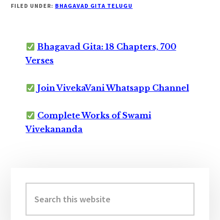
FILED UNDER:
BHAGAVAD GITA TELUGU
Bhagavad Gita: 18 Chapters, 700
Verses
Join VivekaVani Whatsapp Channel
Complete Works of Swami
Vivekananda
Primary
Sidebar
Search
this
website