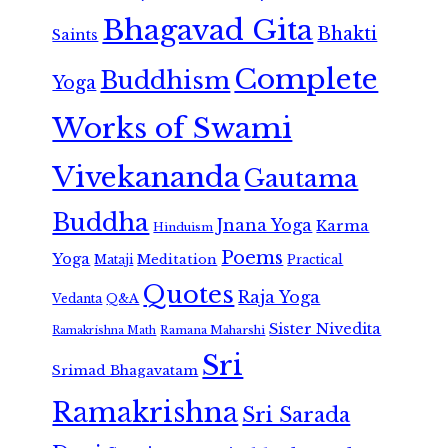
Bhagavad Gita
Bhakti
Saints
Complete
Buddhism
Yoga
Works of Swami
Vivekananda
Gautama
Buddha
Jnana Yoga
Karma
Hinduism
Poems
Yoga
Meditation
Mataji
Practical
Quotes
Raja Yoga
Vedanta
Q&A
Sister Nivedita
Ramana Maharshi
Ramakrishna Math
Sri
Srimad Bhagavatam
Ramakrishna
Sri Sarada