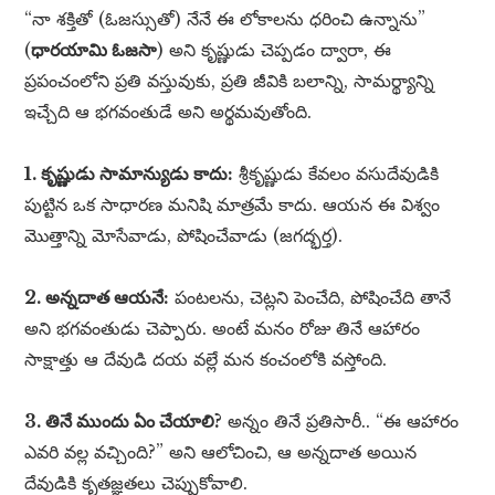
“నా శక్తితో (ఓజస్సుతో) నేనే ఈ లోకాలను ధరించి ఉన్నాను”
(
ధారయామి ఓజసా
) అని కృష్ణుడు చెప్పడం ద్వారా, ఈ
ప్రపంచంలోని ప్రతి వస్తువుకు, ప్రతి జీవికి బలాన్ని, సామర్థ్యాన్ని
ఇచ్చేది ఆ భగవంతుడే అని అర్థమవుతోంది.
1. కృష్ణుడు సామాన్యుడు కాదు:
శ్రీకృష్ణుడు కేవలం వసుదేవుడికి
పుట్టిన ఒక సాధారణ మనిషి మాత్రమే కాదు. ఆయన ఈ విశ్వం
మొత్తాన్ని మోసేవాడు, పోషించేవాడు (జగద్భర్త).
2. అన్నదాత ఆయనే:
పంటలను, చెట్లని పెంచేది, పోషించేది తానే
అని భగవంతుడు చెప్పారు. అంటే మనం రోజు తినే ఆహారం
సాక్షాత్తు ఆ దేవుడి దయ వల్లే మన కంచంలోకి వస్తోంది.
3. తినే ముందు ఏం చేయాలి?
అన్నం తినే ప్రతిసారీ.. “ఈ ఆహారం
ఎవరి వల్ల వచ్చింది?” అని ఆలోచించి, ఆ అన్నదాత అయిన
దేవుడికి కృతజ్ఞతలు చెప్పుకోవాలి.