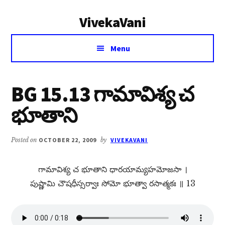
Additional
Skip
Skip
VivekaVani
to
to
menu
main
primary
Voice
content
sidebar
Menu
of
Vivekananda
BG 15.13 గామావిశ్య చ
భూతాని
Posted on
OCTOBER 22, 2009
by
VIVEKAVANI
గామావిశ్య చ భూతాని ధారయామ్యహమోజసా ।
పుష్ణామి చౌషధీస్సర్వాః సోమో భూత్వా రసాత్మకః ॥ 13