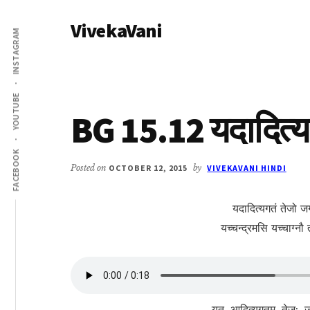
Additional
Skip
Skip
VivekaVani
to
to
menu
INSTAGRAM
main
primary
Voice
content
sidebar
of
Vivekananda
YOUTUBE
BG 15.12 यदादित्यग
FACEBOOK
Posted on
OCTOBER 12, 2015
by
VIVEKAVANI HINDI
यदादित्यगतं तेजो 
यच्चन्द्रमसि यच्चाग्नौ 
यत्, आदित्यगतम्, तेज:,