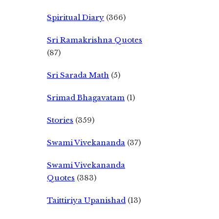
Spiritual Diary
(366)
Sri Ramakrishna Quotes
(87)
Sri Sarada Math
(5)
Srimad Bhagavatam
(1)
Stories
(359)
Swami Vivekananda
(37)
Swami Vivekananda
Quotes
(383)
Taittiriya Upanishad
(13)