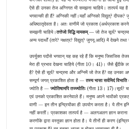
ऐसे ही उनका तेज अग्निगत भी समझना चाहिये। तात्पर्य यह ह
भगवान्की ही हैं? अग्निकी नहीं।यहाँ अग्निको विद्युत्? दीप
अधिष्ठातृदेवता है। अतः वाणीमें जो प्रकाश (अर्थप्रकाश करने
समझनी चाहिये।
तत्तेजो विद्धि मामकम् —
जो तेज सूर्य? चन्द्
अन्य पदार्थों (तारे? नक्षत्र? विद्युत्? जुगनू आदि) में देखने
उपर्युक्त पदोंसे भगवान् यह कह रहे हैं कि मनुष्य जिसजिस ते
मेरा ही प्रभाव देखना चाहिये (गीता 10। 41)। जैसे बूँदीके
है? ऐसे ही सूर्य? चन्द्रमा और अग्निमें जो तेज है? वह उनका
सम्पूर्ण जगत् प्रकाशित होता है —
तस्य भासा सर्वमिदं विभाति
(
ज्योति है —
ज्योतिषामपि तज्ज्योतिः
(गीता 13। 17)।सूर्य? चन
एवं उनको प्रकाशित करनेवाले हैं। मनुष्य अपने भावोंको प्
वाणी — इन तीन इन्द्रियोंका ही उपयोग करता है। ये तीन इन्द्र
नहीं करतीं। प्रकाशका तात्पर्य है — अलगअलग ज्ञान कराना
करणोंके द्वारा वस्तुका ज्ञान होता है। ये तीनों ही करण (इन्द्
या प्रकाश है? वह इनका अपना न होकर भगवान्का ही है।