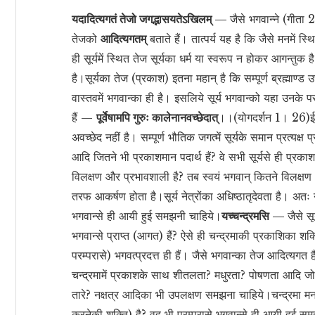
यदादित्यगतं तेजो जगद्भासयतेऽखिलम् —
जैसे भगवान्ने (गीता
तेजको
आदित्यगतम्
बताते हैं। तात्पर्य यह है कि जैसे मनमें स
ही सूर्यमें स्थित तेज सूर्यका धर्म या स्वरूप न होकर आगन्तुक
है।सूर्यका तेज (प्रकाश) इतना महान् है कि सम्पूर्ण ब्रह्माण
वास्तवमें भगवान्का ही है। इसलिये सूर्य भगवान्को यहा उनक
हैं —
पूर्वेषामपि गुरुः कालेनानवच्छेदात्
।।(योगदर्शन 1। 26)ईश्व
अवच्छेद नहीं है। सम्पूर्ण भौतिक जगत्में सूर्यके समान प्रत्यक्ष 
आदि जितने भी प्रकाशमान पदार्थ हैं? वे सभी सूर्यसे ही प्रकाश
विलक्षण और प्रभावशाली है? तब स्वयं भगवान् कितने विलक्षण
तरफ आकर्षण होता है।सूर्य नेत्रोंका अधिष्ठातृदेवता है। अतः न
भगवान्से ही आयी हुई समझनी चाहिये।
यच्चन्द्रमसि —
जैसे स
भगवान्से प्राप्त (आगत) हैं? ऐसे ही चन्द्रमाकी प्रकाशिका शक्त
परम्परासे) भगवत्प्रदत्त ही हैं। जैसे भगवान्का तेज आदित्यग
चन्द्रमामें प्रकाशके साथ शीतलता? मधुरता? पोषणता आदि जो भ
तारे? नक्षत्र आदिका भी उपलक्षण समझना चाहिये।चन्द्रमा मन
करनेकी शक्ति) है? वह भी परम्परासे भगवान्से ही आयी हुई स