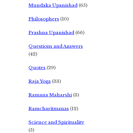
Mundaka Upanishad
(65)
Philosophers
(10)
Prashna Upanishad
(66)
Questions and Answers
(42)
Quotes
(29)
Raja Yoga
(33)
Ramana Maharshi
(3)
Ramcharitmanas
(12)
Science and Spirituality
(5)