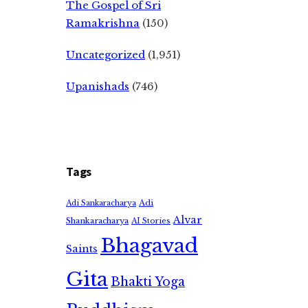
The Gospel of Sri
Ramakrishna
(150)
Uncategorized
(1,951)
Upanishads
(746)
Tags
Adi
Adi Sankaracharya
Alvar
Shankaracharya
AI Stories
Bhagavad
Saints
Gita
Bhakti Yoga