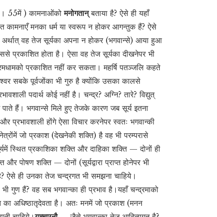
 2। 55में ) कामनाओंको
मनोगतान्
बताया है? ऐसे ही यहाँ
्थित कामनाएँ मनका धर्म या स्वरूप न होकर आगन्तुक हैं? ऐसे
 है अर्थात् वह तेज सूर्यका अपना न होकर (भगवान्से) आया हुआ
्ड उससे प्रकाशित होता है। ऐसा वह तेज सूर्यका दीखनेपर भी
े परमधामको प्रकाशित नहीं कर सकता। महर्षि पतञ्जलि कहते
र सबके पूर्वजोंका भी गुरु है क्योंकि उसका कालसे
प्रभावशाली पदार्थ कोई नहीं है। चन्द्र? अग्नि? तारे? विद्युत्
 पाते हैं। भगवान्से मिले हुए तेजके कारण जब सूर्य इतना
 और प्रभावशाली होंगे ऐसा विचार करनेपर स्वतः भगवान्की
ेत्रोंमें जो प्रकाश (देखनेकी शक्ति) है वह भी परम्परासे
ूर्यमें स्थित प्रकाशिका शक्ति और दाहिका शक्ति — दोनों ही
ि और पोषण शक्ति — दोनों (सूर्यद्वारा प्राप्त होनेपर भी
त है? ऐसे ही उनका तेज चन्द्रगत भी समझना चाहिये।
ी गुण हैं? वह सब भगवान्का ही प्रभाव है।यहाँ चन्द्रमाको
 का अधिष्ठातृदेवता है। अतः मनमें जो प्रकाश (मनन
मझनी चाहिये।
यच्चाग्नौ —
जैसे भगवान्का तेज आदित्यगत है?