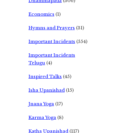
Dhammapada
(306)
Economics
(1)
Hymns and Prayers
(31)
Important Incidents
(554)
Important Incidents
Telugu
(4)
Inspired Talks
(45)
Isha Upanishad
(15)
Jnana Yoga
(17)
Karma Yoga
(8)
Katha Upanishad
(117)