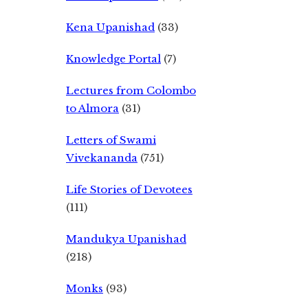
Kena Upanishad
(33)
Knowledge Portal
(7)
Lectures from Colombo
to Almora
(31)
Letters of Swami
Vivekananda
(751)
Life Stories of Devotees
(111)
Mandukya Upanishad
(218)
Monks
(93)