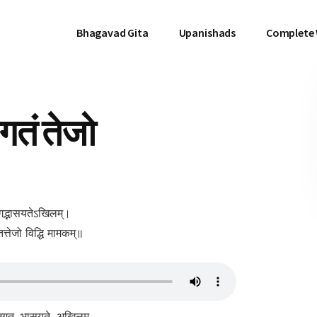
Bhagavad Gita
Upanishads
Complete
तं तेजो
जगद्भासयतेऽखिलम्।
तत्तेजो विद्धि मामकम्॥
 जगत्, भासयते, अखिलम्,