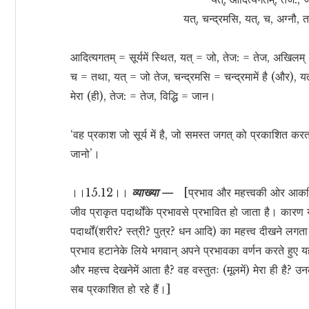
यत्, चन्द्रमसि, यत्, च, अग्नौ, 
आदित्यगतम् = सूर्यमें स्थित, यत् = जो, तेज: = तेज, अखिलम्
च = तथा, यत् = जो तेज, चन्द्रमसि = चन्द्रमामें है (और), यत
मेरा (ही), तेज: = तेज, विद्धि = जान।
‘वह प्रकाश जो सूर्य में है, जो समस्त जगत् को प्रकाशित करत
जानो’।
।।15.12।।
व्याख्या —
[प्रभाव और महत्त्वकी ओर आकर्षित
जीव प्राकृत पदार्थोंके प्रभावसे प्रभावित हो जाता है। कारण 
पदार्थों(शरीर? स्त्री? पुत्र? धन आदि) का महत्त्व दीखने लगता
प्रभाव हटानेके लिये भगवान् अपने प्रभावका वर्णन करते हुए यह 
और महत्त्व देखनेमें आता है? वह वस्तुतः (मूलमें) मेरा ही है? उन
सब प्रकाशित हो रहे हैं।]