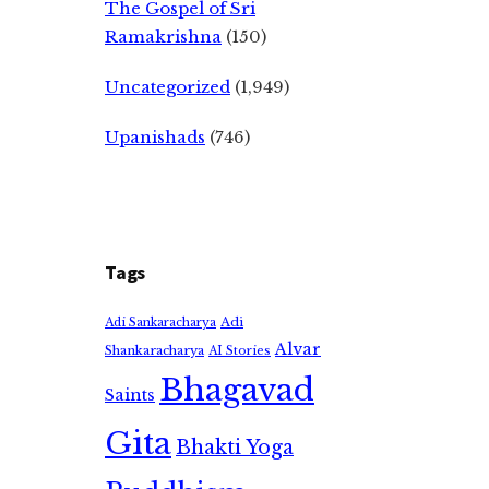
The Gospel of Sri
Ramakrishna
(150)
Uncategorized
(1,949)
Upanishads
(746)
Tags
Adi
Adi Sankaracharya
Alvar
Shankaracharya
AI Stories
Bhagavad
Saints
Gita
Bhakti Yoga