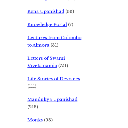
Kena Upanishad
(33)
Knowledge Portal
(7)
Lectures from Colombo
to Almora
(31)
Letters of Swami
Vivekananda
(751)
Life Stories of Devotees
(111)
Mandukya Upanishad
(218)
Monks
(93)