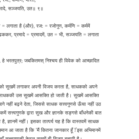
प्रमादे, सञ्जयति, उत॥ ९॥
यति = लगाता है (और), रज: = रजोगुण, कर्मणि = कर्ममें
= ढककर, प्रमादे = प्रमादमें, उत = भी, सञ्जयति = लगाता
रति, हे भरतपुत्र; जबकितमस् निश्चय ही विवेक को आच्छादित
कको सुखमें लगाकर अपनी विजय करता है, साधकको अपने
तब साधककी उस सुखमें आसक्ति हो जाती है। सुखमें आसक्ति
े नहीं बढ़ने देता, जिससे साधक सत्त्वगुणसे ऊँचा नहीं उठ
ें सत्त्वगुणके द्वारा सुख और ज्ञानके सङ्गसे बाँधनेकी बात
है, ज्ञानमें नहीं। इसका तात्पर्य यह है कि वास्तवमें साधक
मान आ जाता है कि ‘मैं कितना जानकार हूँ !’इस अभिमानमें
ँ सत्त्वगुणकी केवल सुखमें ही विजय बतायी है।