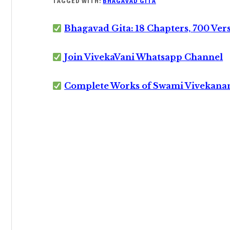
TAGGED WITH:
BHAGAVAD GITA
Bhagavad Gita: 18 Chapters, 700 Ver
Join VivekaVani Whatsapp Channel
Complete Works of Swami Vivekana