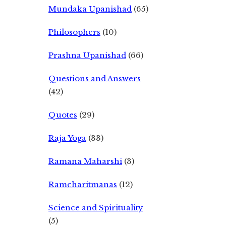
Mundaka Upanishad
(65)
Philosophers
(10)
Prashna Upanishad
(66)
Questions and Answers
(42)
Quotes
(29)
Raja Yoga
(33)
Ramana Maharshi
(3)
Ramcharitmanas
(12)
Science and Spirituality
(5)