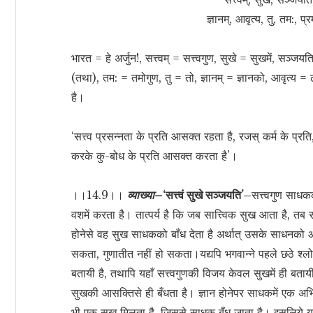
ज्ञानम्, आवृत्य, तु, तम:, 
भारत = हे अर्जुन!, सत्त्वम् = सत्त्वगुण, सुखे = सुखमें, सञ्ज
(तथा), तम: = तमोगुण, तु = तो, ज्ञानम् = ज्ञानको, आवृत्य 
है।
‘सत्त्व प्रसन्नता के प्रति आसक्त रहता है, रजस् कर्म के प्
करके कु-बोध के प्रति आसक्त करता है’।
।।14.9।।
व्याख्या–
‘सत्त्वं सुखे सञ्जयति’–
सत्त्वगुण साध
वशमें करता है। तात्पर्य है कि जब सात्त्विक सुख आता है, 
होनेसे वह सुख साधकको बाँध देता है अर्थात् उसके साधनको आग
सकता, गुणातीत नहीं हो सकता।यद्यपि भगवान्ने पहले छठे श्लोकम
बतायी है, तथापि यहाँ सत्त्वगुणकी विजय केवल सुखमें ही बतायी 
सुखकी आसक्तिसे ही बँधता है। ज्ञान होनेपर साधकमें एक अभि
भी एक सुख मिलता है, जिससे साधक बँध जाता है। इसलिये यहा