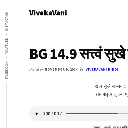
Additional
Skip
Skip
VivekaVani
to
to
menu
INSTAGRAM
main
primary
Voice
content
sidebar
of
Vivekananda
YOUTUBE
BG 14.9 सत्त्वं सुख
FACEBOOK
Posted on
NOVEMBER 9, 2014
by
VIVEKAVANI HINDI
सत्त्वं सुखे सञ्जयत
ज्ञानमावृत्य तु तम: 
सत्त्वम्, सुखे, सञ्जयत