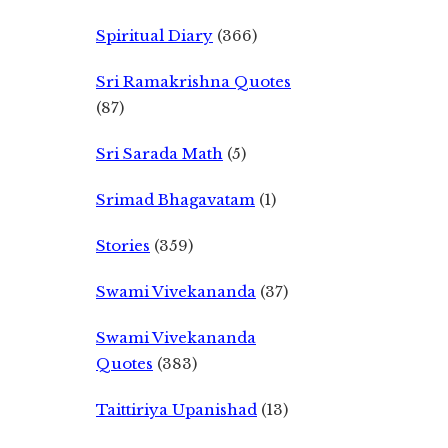
Spiritual Diary
(366)
Sri Ramakrishna Quotes
(87)
Sri Sarada Math
(5)
Srimad Bhagavatam
(1)
Stories
(359)
Swami Vivekananda
(37)
Swami Vivekananda
Quotes
(383)
Taittiriya Upanishad
(13)