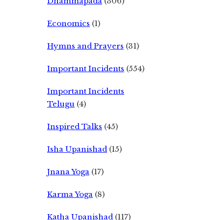
Dhammapada
(306)
Economics
(1)
Hymns and Prayers
(31)
Important Incidents
(554)
Important Incidents
Telugu
(4)
Inspired Talks
(45)
Isha Upanishad
(15)
Jnana Yoga
(17)
Karma Yoga
(8)
Katha Upanishad
(117)