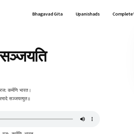
Bhagavad Gita
Upanishads
Complete
े सञ्जयति
ि रज: कर्मणि भारत।
प्रमादे सञ्जयत्युत॥
ि, रज:, कर्मणि, भारत,